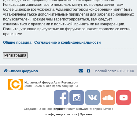
Регистрация занимает всего несколько минут, но предоставляет вам
более широкие возможности. Администратором конференции могут быть
установлены также дополнительные привилегии для зарегистрированных
пользователей. Прежде чем зарегистрироваться, вам следует
ознакомиться с правилами и политикой, принятыми на конференции.
Помните, что ваше присутствие на форумах означает согласие со всеми
правилами.
Общие правила
|
Соглашение о конфиденциальности
Регистрация
Список форумов
Часовой пояс:
UTC+03:00
Исламский форум Asar-Forum.com
2008 - 2026 © Все права защищены
F
I
R
S
Y
a
n
S
o
o
c
s
S
u
u
Создано на основе
phpBB
® Forum Software © phpBB Limited
e
t
n
t
b
a
d
u
Конфиденциальность
|
Правила
o
g
c
b
o
r
l
e
k
a
o
m
u
d