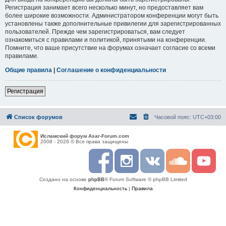
Регистрация занимает всего несколько минут, но предоставляет вам
более широкие возможности. Администратором конференции могут быть
установлены также дополнительные привилегии для зарегистрированных
пользователей. Прежде чем зарегистрироваться, вам следует
ознакомиться с правилами и политикой, принятыми на конференции.
Помните, что ваше присутствие на форумах означает согласие со всеми
правилами.
Общие правила
|
Соглашение о конфиденциальности
Регистрация
Список форумов
Часовой пояс:
UTC+03:00
Исламский форум Asar-Forum.com
2008 - 2026 © Все права защищены
F
I
R
S
Y
a
n
S
o
o
c
s
S
u
u
Создано на основе
phpBB
® Forum Software © phpBB Limited
e
t
n
t
b
a
d
u
Конфиденциальность
|
Правила
o
g
c
b
o
r
l
e
k
a
o
m
u
d