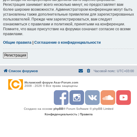
Регистрация занимает всего несколько минут, но предоставляет вам
более широкие возможности. Администратором конференции могут быть
установлены также дополнительные привилегии для зарегистрированных
пользователей. Прежде чем зарегистрироваться, вам следует
ознакомиться с правилами и политикой, принятыми на конференции.
Помните, что ваше присутствие на форумах означает согласие со всеми
правилами.
Общие правила
|
Соглашение о конфиденциальности
Регистрация
Список форумов
Часовой пояс:
UTC+03:00
Исламский форум Asar-Forum.com
2008 - 2026 © Все права защищены
F
I
R
S
Y
a
n
S
o
o
c
s
S
u
u
Создано на основе
phpBB
® Forum Software © phpBB Limited
e
t
n
t
b
a
d
u
Конфиденциальность
|
Правила
o
g
c
b
o
r
l
e
k
a
o
m
u
d