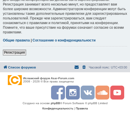
Регистрация занимает всего несколько минут, но предоставляет вам
более широкие возможности. Администратором конференции могут быть
установлены также дополнительные привилегии для зарегистрированных
пользователей. Прежде чем зарегистрироваться, вам следует
ознакомиться с правилами и политикой, принятыми на конференции.
Помните, что ваше присутствие на форумах означает согласие со всеми
правилами.
Общие правила
|
Соглашение о конфиденциальности
Регистрация
Список форумов
Часовой пояс:
UTC+03:00
Исламский форум Asar-Forum.com
2008 - 2026 © Все права защищены
F
I
R
S
Y
a
n
S
o
o
c
s
S
u
u
Создано на основе
phpBB
® Forum Software © phpBB Limited
e
t
n
t
b
a
d
u
Конфиденциальность
|
Правила
o
g
c
b
o
r
l
e
k
a
o
m
u
d