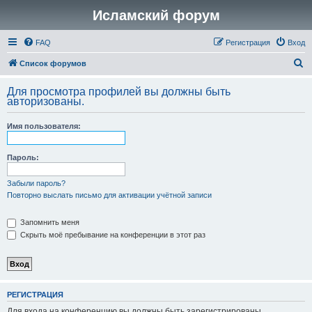
Исламский форум
FAQ
Регистрация
Вход
П
Список форумов
о
Для просмотра профилей вы должны быть
и
авторизованы.
с
Имя пользователя:
к
Пароль:
Забыли пароль?
Повторно выслать письмо для активации учётной записи
Запомнить меня
Скрыть моё пребывание на конференции в этот раз
РЕГИСТРАЦИЯ
Для входа на конференцию вы должны быть зарегистрированы.