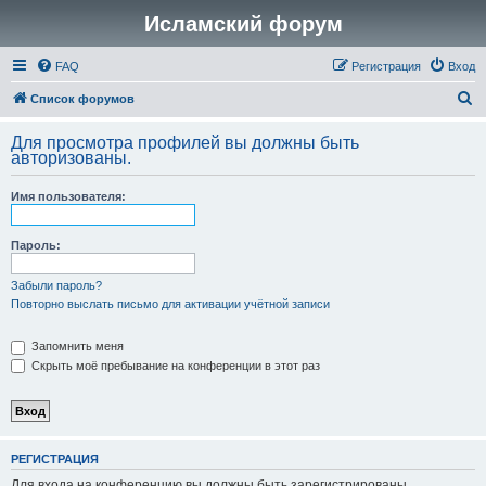
Исламский форум
FAQ
Регистрация
Вход
П
Список форумов
о
Для просмотра профилей вы должны быть
и
авторизованы.
с
Имя пользователя:
к
Пароль:
Забыли пароль?
Повторно выслать письмо для активации учётной записи
Запомнить меня
Скрыть моё пребывание на конференции в этот раз
РЕГИСТРАЦИЯ
Для входа на конференцию вы должны быть зарегистрированы.