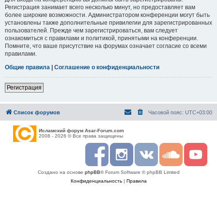
Регистрация занимает всего несколько минут, но предоставляет вам
более широкие возможности. Администратором конференции могут быть
установлены также дополнительные привилегии для зарегистрированных
пользователей. Прежде чем зарегистрироваться, вам следует
ознакомиться с правилами и политикой, принятыми на конференции.
Помните, что ваше присутствие на форумах означает согласие со всеми
правилами.
Общие правила
|
Соглашение о конфиденциальности
Регистрация
Список форумов
Часовой пояс:
UTC+03:00
Исламский форум Asar-Forum.com
2008 - 2026 © Все права защищены
F
I
R
S
Y
a
n
S
o
o
c
s
S
u
u
Создано на основе
phpBB
® Forum Software © phpBB Limited
e
t
n
t
b
a
d
u
Конфиденциальность
|
Правила
o
g
c
b
o
r
l
e
k
a
o
m
u
d