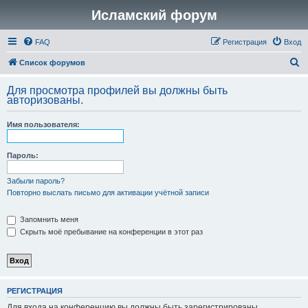
Исламский форум
FAQ
Регистрация
Вход
П
Список форумов
о
Для просмотра профилей вы должны быть
и
авторизованы.
с
Имя пользователя:
к
Пароль:
Забыли пароль?
Повторно выслать письмо для активации учётной записи
Запомнить меня
Скрыть моё пребывание на конференции в этот раз
РЕГИСТРАЦИЯ
Для входа на конференцию вы должны быть зарегистрированы.