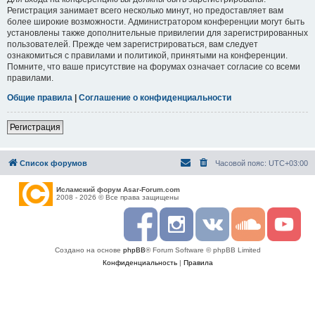
Регистрация занимает всего несколько минут, но предоставляет вам
более широкие возможности. Администратором конференции могут быть
установлены также дополнительные привилегии для зарегистрированных
пользователей. Прежде чем зарегистрироваться, вам следует
ознакомиться с правилами и политикой, принятыми на конференции.
Помните, что ваше присутствие на форумах означает согласие со всеми
правилами.
Общие правила
|
Соглашение о конфиденциальности
Регистрация
Список форумов
Часовой пояс:
UTC+03:00
Исламский форум Asar-Forum.com
2008 - 2026 © Все права защищены
F
I
R
S
Y
a
n
S
o
o
c
s
S
u
u
Создано на основе
phpBB
® Forum Software © phpBB Limited
e
t
n
t
b
a
d
u
Конфиденциальность
|
Правила
o
g
c
b
o
r
l
e
k
a
o
m
u
d