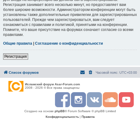
Регистрация занимает всего несколько минут, но предоставляет вам
более широкие возможности. Администратором конференции могут быть
установлены также дополнительные привилегии для зарегистрированных
пользователей. Прежде чем зарегистрироваться, вам следует
ознакомиться с правилами и политикой, принятыми на конференции.
Помните, что ваше присутствие на форумах означает согласие со всеми
правилами.
Общие правила
|
Соглашение о конфиденциальности
Регистрация
Список форумов
Часовой пояс:
UTC+03:00
Исламский форум Asar-Forum.com
2008 - 2026 © Все права защищены
F
I
R
S
Y
a
n
S
o
o
c
s
S
u
u
Создано на основе
phpBB
® Forum Software © phpBB Limited
e
t
n
t
b
a
d
u
Конфиденциальность
|
Правила
o
g
c
b
o
r
l
e
k
a
o
m
u
d