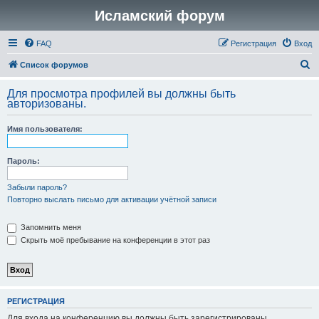
Исламский форум
FAQ
Регистрация
Вход
П
Список форумов
о
Для просмотра профилей вы должны быть
и
авторизованы.
с
Имя пользователя:
к
Пароль:
Забыли пароль?
Повторно выслать письмо для активации учётной записи
Запомнить меня
Скрыть моё пребывание на конференции в этот раз
РЕГИСТРАЦИЯ
Для входа на конференцию вы должны быть зарегистрированы.