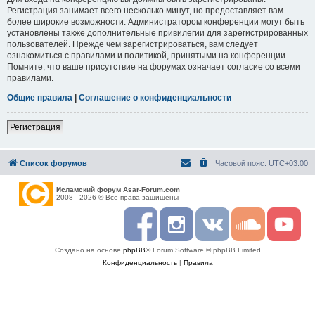
Регистрация занимает всего несколько минут, но предоставляет вам
более широкие возможности. Администратором конференции могут быть
установлены также дополнительные привилегии для зарегистрированных
пользователей. Прежде чем зарегистрироваться, вам следует
ознакомиться с правилами и политикой, принятыми на конференции.
Помните, что ваше присутствие на форумах означает согласие со всеми
правилами.
Общие правила
|
Соглашение о конфиденциальности
Регистрация
Список форумов
Часовой пояс:
UTC+03:00
Исламский форум Asar-Forum.com
2008 - 2026 © Все права защищены
F
I
R
S
Y
a
n
S
o
o
c
s
S
u
u
Создано на основе
phpBB
® Forum Software © phpBB Limited
e
t
n
t
b
a
d
u
Конфиденциальность
|
Правила
o
g
c
b
o
r
l
e
k
a
o
m
u
d