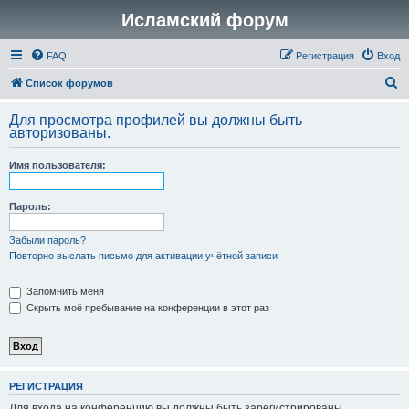
Исламский форум
FAQ
Регистрация
Вход
П
Список форумов
о
Для просмотра профилей вы должны быть
и
авторизованы.
с
Имя пользователя:
к
Пароль:
Забыли пароль?
Повторно выслать письмо для активации учётной записи
Запомнить меня
Скрыть моё пребывание на конференции в этот раз
РЕГИСТРАЦИЯ
Для входа на конференцию вы должны быть зарегистрированы.