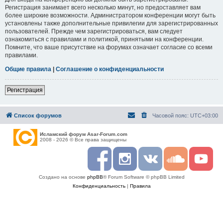
Регистрация занимает всего несколько минут, но предоставляет вам
более широкие возможности. Администратором конференции могут быть
установлены также дополнительные привилегии для зарегистрированных
пользователей. Прежде чем зарегистрироваться, вам следует
ознакомиться с правилами и политикой, принятыми на конференции.
Помните, что ваше присутствие на форумах означает согласие со всеми
правилами.
Общие правила
|
Соглашение о конфиденциальности
Регистрация
Список форумов
Часовой пояс:
UTC+03:00
Исламский форум Asar-Forum.com
2008 - 2026 © Все права защищены
F
I
R
S
Y
a
n
S
o
o
c
s
S
u
u
Создано на основе
phpBB
® Forum Software © phpBB Limited
e
t
n
t
b
a
d
u
Конфиденциальность
|
Правила
o
g
c
b
o
r
l
e
k
a
o
m
u
d