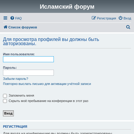
Исламский форум
FAQ
Регистрация
Вход
П
Список форумов
о
Для просмотра профилей вы должны быть
и
авторизованы.
с
Имя пользователя:
к
Пароль:
Забыли пароль?
Повторно выслать письмо для активации учётной записи
Запомнить меня
Скрыть моё пребывание на конференции в этот раз
РЕГИСТРАЦИЯ
Для входа на конференцию вы должны быть зарегистрированы.