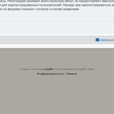
аны. Регистрация занимает всего несколько минут, но предоставляет вам б
 для зарегистрированных пользователей. Прежде чем зарегистрироваться, в
е на форумах означает согласие со всеми правилами.
Связаться
Создано на основе
phpBB
® Forum Software © phpBB Limited
Конфиденциальность
|
Правила