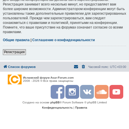
Регистрация занимает всего несколько минут, но предоставляет вам
более широкие возможности. Администратором конференции могут быть
установлены также дополнительные привилегии для зарегистрированных
пользователей. Прежде чем зарегистрироваться, вам следует
ознакомиться с правилами и политикой, принятыми на конференции.
Помните, что ваше присутствие на форумах означает согласие со всеми
правилами.
Общие правила
|
Соглашение о конфиденциальности
Регистрация
Список форумов
Часовой пояс:
UTC+03:00
Исламский форум Asar-Forum.com
2008 - 2026 © Все права защищены
F
I
R
S
Y
a
n
S
o
o
c
s
S
u
u
Создано на основе
phpBB
® Forum Software © phpBB Limited
e
t
n
t
b
a
d
u
Конфиденциальность
|
Правила
o
g
c
b
o
r
l
e
k
a
o
m
u
d