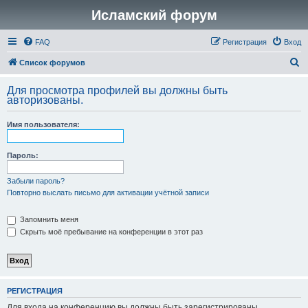
Исламский форум
FAQ
Регистрация
Вход
П
Список форумов
о
Для просмотра профилей вы должны быть
и
авторизованы.
с
Имя пользователя:
к
Пароль:
Забыли пароль?
Повторно выслать письмо для активации учётной записи
Запомнить меня
Скрыть моё пребывание на конференции в этот раз
РЕГИСТРАЦИЯ
Для входа на конференцию вы должны быть зарегистрированы.