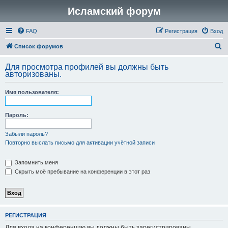
Исламский форум
FAQ
Регистрация
Вход
П
Список форумов
о
Для просмотра профилей вы должны быть
и
авторизованы.
с
Имя пользователя:
к
Пароль:
Забыли пароль?
Повторно выслать письмо для активации учётной записи
Запомнить меня
Скрыть моё пребывание на конференции в этот раз
РЕГИСТРАЦИЯ
Для входа на конференцию вы должны быть зарегистрированы.