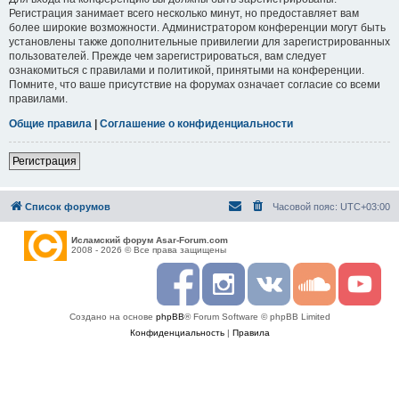
Регистрация занимает всего несколько минут, но предоставляет вам
более широкие возможности. Администратором конференции могут быть
установлены также дополнительные привилегии для зарегистрированных
пользователей. Прежде чем зарегистрироваться, вам следует
ознакомиться с правилами и политикой, принятыми на конференции.
Помните, что ваше присутствие на форумах означает согласие со всеми
правилами.
Общие правила
|
Соглашение о конфиденциальности
Регистрация
Список форумов
Часовой пояс:
UTC+03:00
Исламский форум Asar-Forum.com
2008 - 2026 © Все права защищены
F
I
R
S
Y
a
n
S
o
o
c
s
S
u
u
Создано на основе
phpBB
® Forum Software © phpBB Limited
e
t
n
t
b
a
d
u
Конфиденциальность
|
Правила
o
g
c
b
o
r
l
e
k
a
o
m
u
d