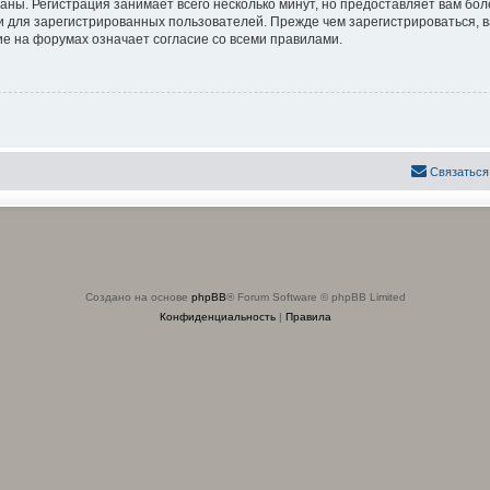
аны. Регистрация занимает всего несколько минут, но предоставляет вам б
 для зарегистрированных пользователей. Прежде чем зарегистрироваться, в
е на форумах означает согласие со всеми правилами.
Связаться
Создано на основе
phpBB
® Forum Software © phpBB Limited
Конфиденциальность
|
Правила