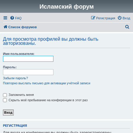
Исламский форум
FAQ
Регистрация
Вход
П
Список форумов
о
Для просмотра профилей вы должны быть
и
авторизованы.
с
Имя пользователя:
к
Пароль:
Забыли пароль?
Повторно выслать письмо для активации учётной записи
Запомнить меня
Скрыть моё пребывание на конференции в этот раз
РЕГИСТРАЦИЯ
Для входа на конференцию вы должны быть зарегистрированы.