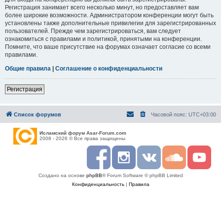
Регистрация занимает всего несколько минут, но предоставляет вам
более широкие возможности. Администратором конференции могут быть
установлены также дополнительные привилегии для зарегистрированных
пользователей. Прежде чем зарегистрироваться, вам следует
ознакомиться с правилами и политикой, принятыми на конференции.
Помните, что ваше присутствие на форумах означает согласие со всеми
правилами.
Общие правила
|
Соглашение о конфиденциальности
Регистрация
Список форумов
Часовой пояс:
UTC+03:00
Исламский форум Asar-Forum.com
2008 - 2026 © Все права защищены
F
I
R
S
Y
a
n
S
o
o
c
s
S
u
u
Создано на основе
phpBB
® Forum Software © phpBB Limited
e
t
n
t
b
a
d
u
Конфиденциальность
|
Правила
o
g
c
b
o
r
l
e
k
a
o
m
u
d