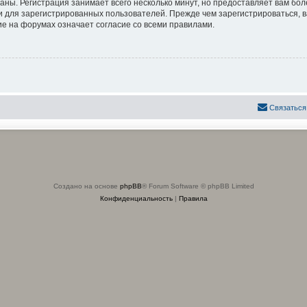
аны. Регистрация занимает всего несколько минут, но предоставляет вам б
 для зарегистрированных пользователей. Прежде чем зарегистрироваться, в
е на форумах означает согласие со всеми правилами.
Связаться
Создано на основе
phpBB
® Forum Software © phpBB Limited
Конфиденциальность
|
Правила