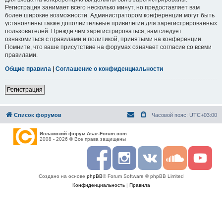
Регистрация занимает всего несколько минут, но предоставляет вам
более широкие возможности. Администратором конференции могут быть
установлены также дополнительные привилегии для зарегистрированных
пользователей. Прежде чем зарегистрироваться, вам следует
ознакомиться с правилами и политикой, принятыми на конференции.
Помните, что ваше присутствие на форумах означает согласие со всеми
правилами.
Общие правила
|
Соглашение о конфиденциальности
Регистрация
Список форумов
Часовой пояс:
UTC+03:00
Исламский форум Asar-Forum.com
2008 - 2026 © Все права защищены
F
I
R
S
Y
a
n
S
o
o
c
s
S
u
u
Создано на основе
phpBB
® Forum Software © phpBB Limited
e
t
n
t
b
a
d
u
Конфиденциальность
|
Правила
o
g
c
b
o
r
l
e
k
a
o
m
u
d