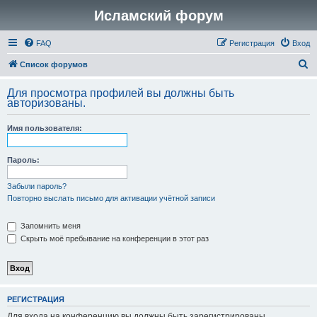
Исламский форум
FAQ
Регистрация
Вход
П
Список форумов
о
Для просмотра профилей вы должны быть
и
авторизованы.
с
Имя пользователя:
к
Пароль:
Забыли пароль?
Повторно выслать письмо для активации учётной записи
Запомнить меня
Скрыть моё пребывание на конференции в этот раз
РЕГИСТРАЦИЯ
Для входа на конференцию вы должны быть зарегистрированы.