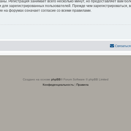
аны. Регистрация занимает всего несколько минут, но предоставляет вам б
 для зарегистрированных пользователей. Прежде чем зарегистрироваться, в
е на форумах означает согласие со всеми правилами.
Связаться
Создано на основе
phpBB
® Forum Software © phpBB Limited
Конфиденциальность
|
Правила