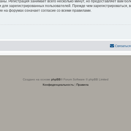
аны. Регистрация занимает всего несколько минут, но предоставляет вам б
 для зарегистрированных пользователей. Прежде чем зарегистрироваться, в
е на форумах означает согласие со всеми правилами.
Связаться
Создано на основе
phpBB
® Forum Software © phpBB Limited
Конфиденциальность
|
Правила