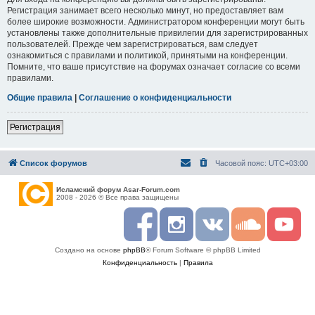
Регистрация занимает всего несколько минут, но предоставляет вам
более широкие возможности. Администратором конференции могут быть
установлены также дополнительные привилегии для зарегистрированных
пользователей. Прежде чем зарегистрироваться, вам следует
ознакомиться с правилами и политикой, принятыми на конференции.
Помните, что ваше присутствие на форумах означает согласие со всеми
правилами.
Общие правила
|
Соглашение о конфиденциальности
Регистрация
Список форумов
Часовой пояс:
UTC+03:00
Исламский форум Asar-Forum.com
2008 - 2026 © Все права защищены
F
I
R
S
Y
a
n
S
o
o
c
s
S
u
u
Создано на основе
phpBB
® Forum Software © phpBB Limited
e
t
n
t
b
a
d
u
Конфиденциальность
|
Правила
o
g
c
b
o
r
l
e
k
a
o
m
u
d