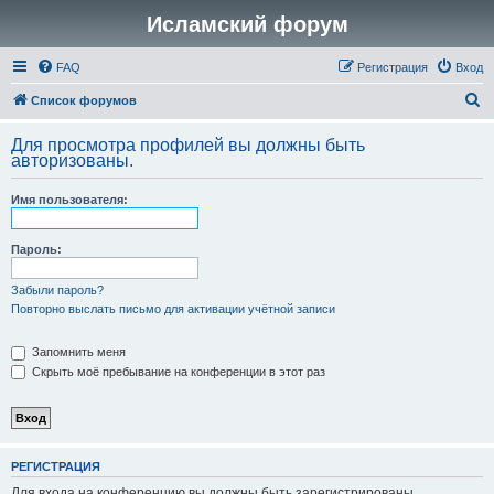
Исламский форум
FAQ
Регистрация
Вход
П
Список форумов
о
Для просмотра профилей вы должны быть
и
авторизованы.
с
Имя пользователя:
к
Пароль:
Забыли пароль?
Повторно выслать письмо для активации учётной записи
Запомнить меня
Скрыть моё пребывание на конференции в этот раз
РЕГИСТРАЦИЯ
Для входа на конференцию вы должны быть зарегистрированы.