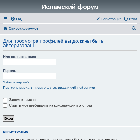
Исламский форум
FAQ
Регистрация
Вход
П
Список форумов
о
Для просмотра профилей вы должны быть
и
авторизованы.
с
Имя пользователя:
к
Пароль:
Забыли пароль?
Повторно выслать письмо для активации учётной записи
Запомнить меня
Скрыть моё пребывание на конференции в этот раз
РЕГИСТРАЦИЯ
Для входа на конференцию вы должны быть зарегистрированы.