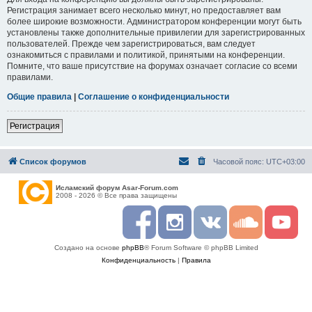
Регистрация занимает всего несколько минут, но предоставляет вам
более широкие возможности. Администратором конференции могут быть
установлены также дополнительные привилегии для зарегистрированных
пользователей. Прежде чем зарегистрироваться, вам следует
ознакомиться с правилами и политикой, принятыми на конференции.
Помните, что ваше присутствие на форумах означает согласие со всеми
правилами.
Общие правила
|
Соглашение о конфиденциальности
Регистрация
Список форумов
Часовой пояс:
UTC+03:00
Исламский форум Asar-Forum.com
2008 - 2026 © Все права защищены
F
I
R
S
Y
a
n
S
o
o
c
s
S
u
u
Создано на основе
phpBB
® Forum Software © phpBB Limited
e
t
n
t
b
a
d
u
Конфиденциальность
|
Правила
o
g
c
b
o
r
l
e
k
a
o
m
u
d