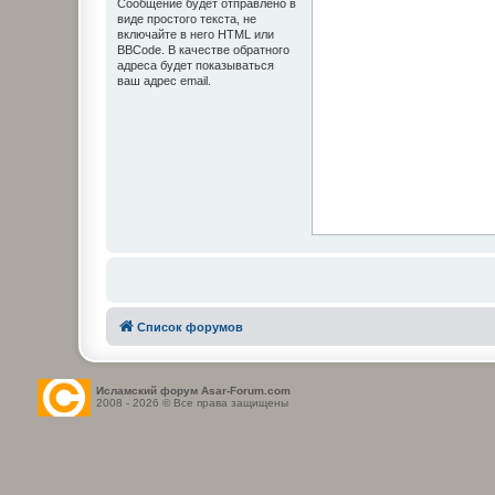
Сообщение будет отправлено в
виде простого текста, не
включайте в него HTML или
BBCode. В качестве обратного
адреса будет показываться
ваш адрес email.
Список форумов
Исламский форум Asar-Forum.com
2008 - 2026 © Все права защищены