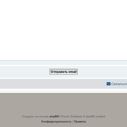
Связаться
Создано на основе
phpBB
® Forum Software © phpBB Limited
Конфиденциальность
|
Правила