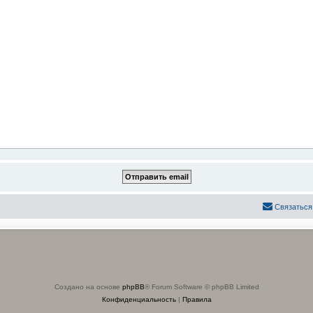
Связаться
Создано на основе
phpBB
® Forum Software © phpBB Limited
Конфиденциальность
|
Правила