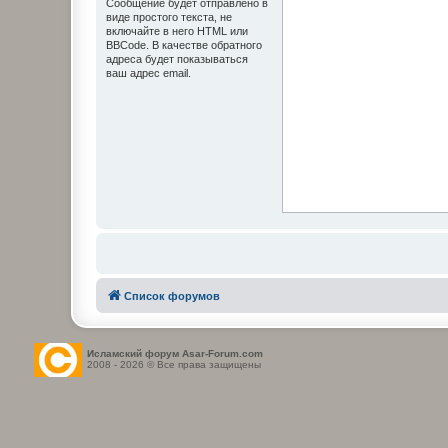
Сообщение будет отправлено в
виде простого текста, не
включайте в него HTML или
BBCode. В качестве обратного
адреса будет показываться
ваш адрес email.
Список форумов
Исламский форум Asar-Forum.com
2008 - 2026 © Все права защищены