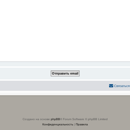
Связаться
Создано на основе
phpBB
® Forum Software © phpBB Limited
Конфиденциальность
|
Правила