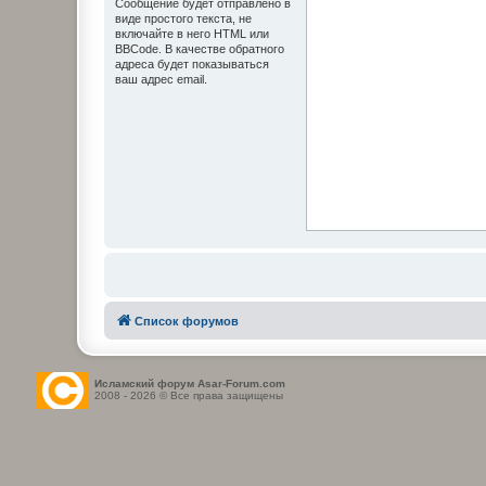
Сообщение будет отправлено в
виде простого текста, не
включайте в него HTML или
BBCode. В качестве обратного
адреса будет показываться
ваш адрес email.
Список форумов
Исламский форум Asar-Forum.com
2008 - 2026 © Все права защищены