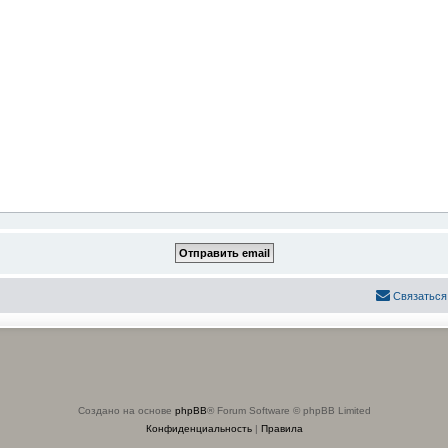
Связаться
Создано на основе
phpBB
® Forum Software © phpBB Limited
Конфиденциальность
|
Правила