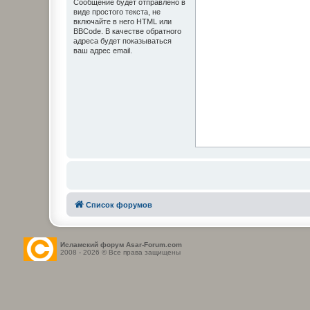
Сообщение будет отправлено в
виде простого текста, не
включайте в него HTML или
BBCode. В качестве обратного
адреса будет показываться
ваш адрес email.
Список форумов
Исламский форум Asar-Forum.com
2008 - 2026 © Все права защищены