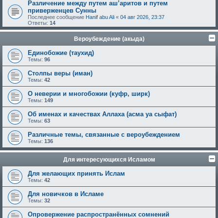
Различение между путем аш’аритов и путем
приверженцев Сунны
Последнее сообщение
Hanif abu Ali
«
04 авг 2026, 23:37
Ответы:
14
Вероубеждение (акыда)
Единобожие (таухид)
Темы:
96
Столпы веры (иман)
Темы:
42
О неверии и многобожии (куфр, ширк)
Темы:
149
Об именах и качествах Аллаха (асма уа сыфат)
Темы:
63
Различные темы, связанные с вероубеждением
Темы:
136
Для интересующихся Исламом
Для желающих принять Ислам
Темы:
42
Для новичков в Исламе
Темы:
32
Опровержение распространённых сомнений