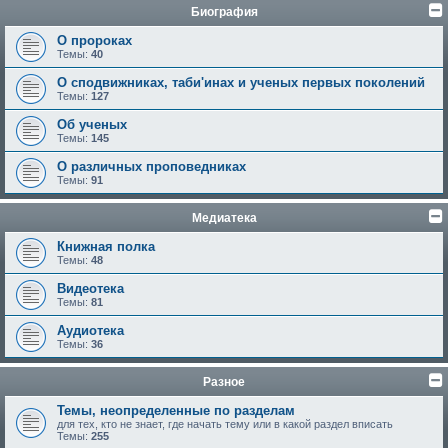
Биография
О пророках
Темы:
40
О сподвижниках, таби'инах и ученых первых поколений
Темы:
127
Об ученых
Темы:
145
О различных проповедниках
Темы:
91
Медиатека
Книжная полка
Темы:
48
Видеотека
Темы:
81
Аудиотека
Темы:
36
Разное
Темы, неопределенные по разделам
для тех, кто не знает, где начать тему или в какой раздел вписать
Темы:
255