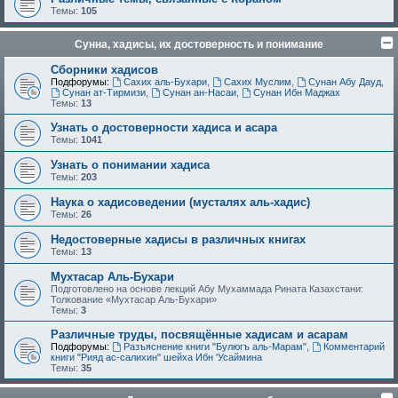
Темы:
105
Сунна, хадисы, их достоверность и понимание
Сборники хадисов
Подфорумы:
Сахих аль-Бухари
,
Сахих Муслим
,
Сунан Абу Дауд
,
Сунан ат-Тирмизи
,
Сунан ан-Насаи
,
Сунан Ибн Маджах
Темы:
13
Узнать о достоверности хадиса и асара
Темы:
1041
Узнать о понимании хадиса
Темы:
203
Наука о хадисоведении (мусталях аль-хадис)
Темы:
26
Недостоверные хадисы в различных книгах
Темы:
13
Мухтасар Аль-Бухари
Подготовлено на основе лекций Абу Мухаммада Рината Казахстани:
Толкование «Мухтасар Аль-Бухари»
Темы:
3
Различные труды, посвящённые хадисам и асарам
Подфорумы:
Разъяснение книги "Булюгъ аль-Марам"
,
Комментарий
книги "Рияд ас-салихин" шейха Ибн 'Усаймина
Темы:
35