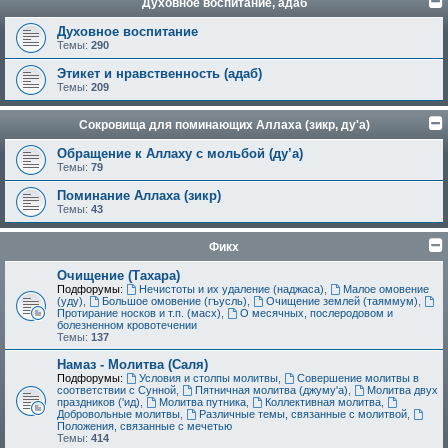
Духовное воспитание, адаб
Духовное воспитание
Темы:
290
Этикет и нравственность (адаб)
Темы:
209
Сокровища для поминающих Аллаха (зикр, ду'а)
Обращение к Аллаху с мольбой (ду’а)
Темы:
79
Поминание Аллаха (зикр)
Темы:
43
Фикх
Очищение (Тахара)
Подфорумы:
Нечистоты и их удаление (наджаса)
,
Малое омовение
(уду)
,
Большое омовение (гъусль)
,
Очищение землей (таяммум)
,
Протирание носков и т.п. (масх)
,
О месячных, послеродовом и
болезненном кровотечении
Темы:
137
Намаз - Молитва (Саля)
Подфорумы:
Условия и столпы молитвы
,
Совершение молитвы в
соответствии с Сунной
,
Пятничная молитва (джуму'а)
,
Молитва двух
праздников ('ид)
,
Молитва путника
,
Коллективная молитва
,
Добровольные молитвы
,
Различные темы, связанные с молитвой
,
Положения, связанные с мечетью
Темы:
414