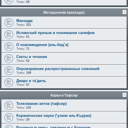
Темы:
28
Методология (манхадж)
Манхадж
Темы:
251
Исламский призыв в понимании саляфов
Темы:
51
О нововведении (аль-бид’а)
Темы:
71
Секты и течения
Темы:
62
Опровержение распространенных сомнений
Темы:
188
Джарх и та'диль
Темы:
57
Коран и Тафсир
Толкование аятов (тафсир)
Темы:
118
Коранические науки (‘улюм аль-Къуран)
Темы:
29
Различные темы, связанные с Кораном