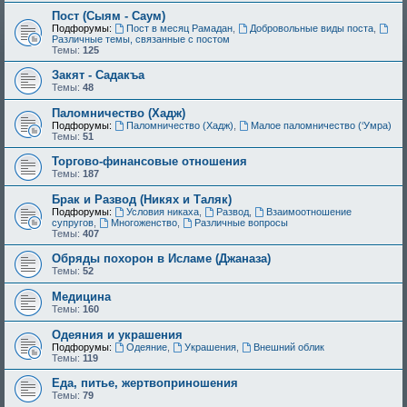
Пост (Сыям - Саум)
Подфорумы:
Пост в месяц Рамадан
,
Добровольные виды поста
,
Различные темы, связанные с постом
Темы:
125
Закят - Cадакъа
Темы:
48
Паломничество (Хадж)
Подфорумы:
Паломничество (Хадж)
,
Малое паломничество (‘Умра)
Темы:
51
Торгово-финансовые отношения
Темы:
187
Брак и Развод (Никях и Таляк)
Подфорумы:
Условия никаха
,
Развод
,
Взаимоотношение
супругов
,
Многоженство
,
Различные вопросы
Темы:
407
Обряды похорон в Исламе (Джаназа)
Темы:
52
Медицина
Темы:
160
Одеяния и украшения
Подфорумы:
Одеяние
,
Украшения
,
Внешний облик
Темы:
119
Еда, питье, жертвоприношения
Темы:
79