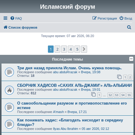
Исламский форум
FAQ
Регистрация
Вход
П
Список форумов
о
Текущее время: 07 авг 2026, 06:20
и
1
2
3
4
5
След.
с
к
Последние темы
Три дня назад приняла Ислам. Очень нужна помощь.
Последнее сообщение
abu abduRrazak
«
Вчера, 19:08
Ответы:
18
1
2
СБОРНИК ХАДИСОВ «САХИХ АЛЬ-ДЖАМИ’» АЛЬ-АЛЬБАНИ
Последнее сообщение
abu abduRrazak
«
Вчера, 19:01
Ответы:
812
1
52
53
54
55
…
О самообольщении разумом и противопоставление его
истине
Последнее сообщение
A'mash
«
Вчера, 17:21
Как понимать хадис: «Благодать нисходит в середину
блюда»?
Последнее сообщение
Ilyas Abu Ibrahim
«
05 авг 2026, 02:12