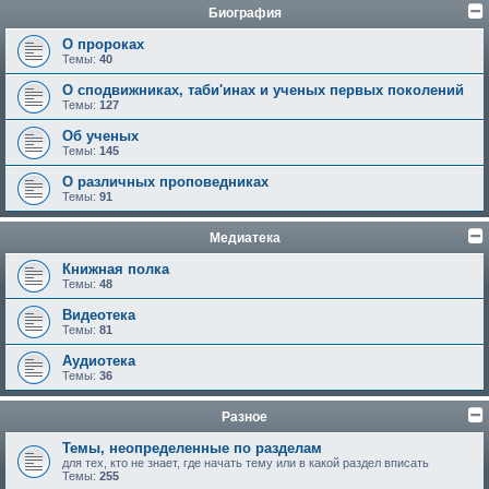
Биография
О пророках
Темы:
40
О сподвижниках, таби'инах и ученых первых поколений
Темы:
127
Об ученых
Темы:
145
О различных проповедниках
Темы:
91
Медиатека
Книжная полка
Темы:
48
Видеотека
Темы:
81
Аудиотека
Темы:
36
Разное
Темы, неопределенные по разделам
для тех, кто не знает, где начать тему или в какой раздел вписать
Темы:
255