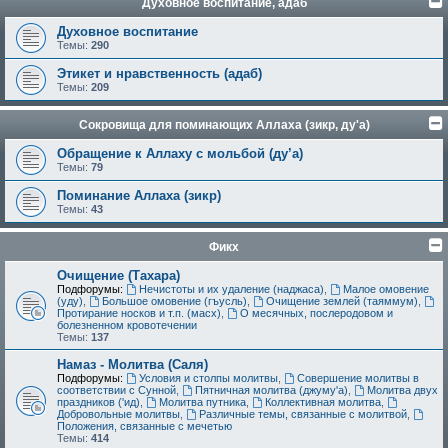
Духовное воспитание, адаб
Духовное воспитание
Темы:
290
Этикет и нравственность (адаб)
Темы:
209
Сокровища для поминающих Аллаха (зикр, ду'а)
Обращение к Аллаху с мольбой (ду’а)
Темы:
79
Поминание Аллаха (зикр)
Темы:
43
Фикх
Очищение (Тахара)
Подфорумы:
Нечистоты и их удаление (наджаса)
,
Малое омовение
(уду)
,
Большое омовение (гъусль)
,
Очищение землей (таяммум)
,
Протирание носков и т.п. (масх)
,
О месячных, послеродовом и
болезненном кровотечении
Темы:
137
Намаз - Молитва (Саля)
Подфорумы:
Условия и столпы молитвы
,
Совершение молитвы в
соответствии с Сунной
,
Пятничная молитва (джуму'а)
,
Молитва двух
праздников ('ид)
,
Молитва путника
,
Коллективная молитва
,
Добровольные молитвы
,
Различные темы, связанные с молитвой
,
Положения, связанные с мечетью
Темы:
414