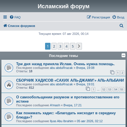
Исламский форум
FAQ
Регистрация
Вход
П
Список форумов
о
Текущее время: 07 авг 2026, 00:14
и
1
2
3
4
5
След.
с
к
Последние темы
Три дня назад приняла Ислам. Очень нужна помощь.
Последнее сообщение
abu abduRrazak
«
Вчера, 19:08
Ответы:
18
1
2
СБОРНИК ХАДИСОВ «САХИХ АЛЬ-ДЖАМИ’» АЛЬ-АЛЬБАНИ
Последнее сообщение
abu abduRrazak
«
Вчера, 19:01
Ответы:
812
1
52
53
54
55
…
О самообольщении разумом и противопоставление его
истине
Последнее сообщение
A'mash
«
Вчера, 17:21
Как понимать хадис: «Благодать нисходит в середину
блюда»?
Последнее сообщение
Ilyas Abu Ibrahim
«
05 авг 2026, 02:12