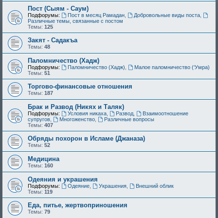
Пост (Сыям - Саум)
Подфорумы:
Пост в месяц Рамадан
,
Добровольные виды поста
,
Различные темы, связанные с постом
Темы:
125
Закят - Cадакъа
Темы:
48
Паломничество (Хадж)
Подфорумы:
Паломничество (Хадж)
,
Малое паломничество (‘Умра)
Темы:
51
Торгово-финансовые отношения
Темы:
187
Брак и Развод (Никях и Таляк)
Подфорумы:
Условия никаха
,
Развод
,
Взаимоотношение
супругов
,
Многоженство
,
Различные вопросы
Темы:
407
Обряды похорон в Исламе (Джаназа)
Темы:
52
Медицина
Темы:
160
Одеяния и украшения
Подфорумы:
Одеяние
,
Украшения
,
Внешний облик
Темы:
119
Еда, питье, жертвоприношения
Темы:
79