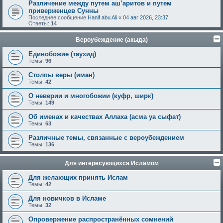
Различение между путем аш’аритов и путем
приверженцев Сунны
Последнее сообщение
Hanif abu Ali
«
04 авг 2026, 23:37
Ответы:
14
Вероубеждение (акыда)
Единобожие (таухид)
Темы:
96
Столпы веры (иман)
Темы:
42
О неверии и многобожии (куфр, ширк)
Темы:
149
Об именах и качествах Аллаха (асма уа сыфат)
Темы:
63
Различные темы, связанные с вероубеждением
Темы:
136
Для интересующихся Исламом
Для желающих принять Ислам
Темы:
42
Для новичков в Исламе
Темы:
32
Опровержение распространённых сомнений