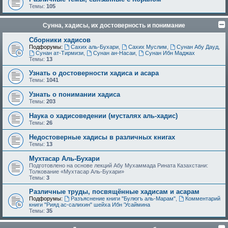
Темы:
105
Сунна, хадисы, их достоверность и понимание
Сборники хадисов
Подфорумы:
Сахих аль-Бухари
,
Сахих Муслим
,
Сунан Абу Дауд
,
Сунан ат-Тирмизи
,
Сунан ан-Насаи
,
Сунан Ибн Маджах
Темы:
13
Узнать о достоверности хадиса и асара
Темы:
1041
Узнать о понимании хадиса
Темы:
203
Наука о хадисоведении (мусталях аль-хадис)
Темы:
26
Недостоверные хадисы в различных книгах
Темы:
13
Мухтасар Аль-Бухари
Подготовлено на основе лекций Абу Мухаммада Рината Казахстани:
Толкование «Мухтасар Аль-Бухари»
Темы:
3
Различные труды, посвящённые хадисам и асарам
Подфорумы:
Разъяснение книги "Булюгъ аль-Марам"
,
Комментарий
книги "Рияд ас-салихин" шейха Ибн 'Усаймина
Темы:
35