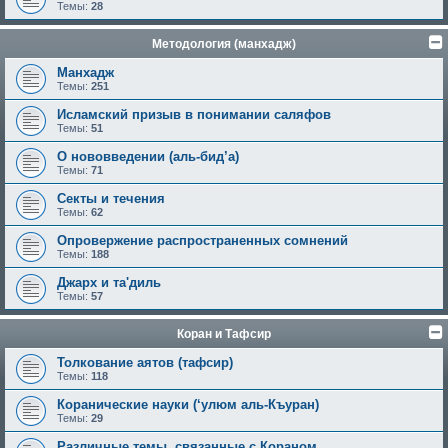
Темы:
28
Методология (манхадж)
Манхадж
Темы:
251
Исламский призыв в понимании саляфов
Темы:
51
О нововведении (аль-бид’а)
Темы:
71
Секты и течения
Темы:
62
Опровержение распространенных сомнений
Темы:
188
Джарх и та'диль
Темы:
57
Коран и Тафсир
Толкование аятов (тафсир)
Темы:
118
Коранические науки (‘улюм аль-Къуран)
Темы:
29
Различные темы, связанные с Кораном