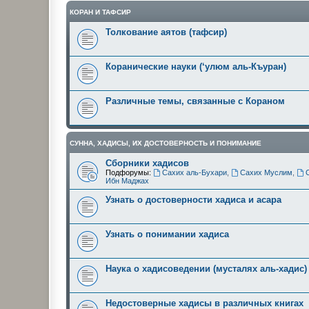
КОРАН И ТАФСИР
Толкование аятов (тафсир)
Коранические науки (‘улюм аль-Къуран)
Различные темы, связанные с Кораном
СУННА, ХАДИСЫ, ИХ ДОСТОВЕРНОСТЬ И ПОНИМАНИЕ
Сборники хадисов
Подфорумы:
Сахих аль-Бухари
,
Сахих Муслим
,
Ибн Маджах
Узнать о достоверности хадиса и асара
Узнать о понимании хадиса
Наука о хадисоведении (мусталях аль-хадис)
Недостоверные хадисы в различных книгах