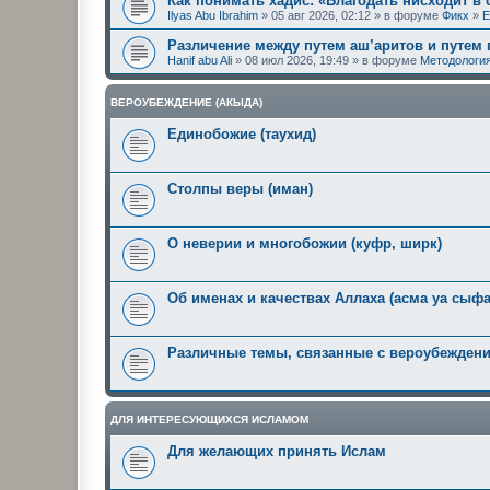
Как понимать хадис: «Благодать нисходит в
Ilyas Abu Ibrahim
» 05 авг 2026, 02:12 » в форуме
Фикх
»
Е
Различение между путем аш’аритов и путем
Hanif abu Ali
» 08 июл 2026, 19:49 » в форуме
Методология
ВЕРОУБЕЖДЕНИЕ (АКЫДА)
Единобожие (таухид)
Столпы веры (иман)
О неверии и многобожии (куфр, ширк)
Об именах и качествах Аллаха (асма уа сыфа
Различные темы, связанные с вероубежден
ДЛЯ ИНТЕРЕСУЮЩИХСЯ ИСЛАМОМ
Для желающих принять Ислам