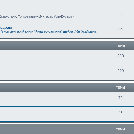
е
ы
Т
3
м
Казахстани: Толкование «Мухтасар Аль-Бухари»
е
ы
асарам
Т
35
м
Комментарий книги "Рияд ас-салихин" шейха Ибн 'Усаймина
е
ы
м
ТЕМЫ
ы
Т
290
е
Т
209
м
е
ы
м
ТЕМЫ
ы
Т
79
е
Т
43
м
е
ы
м
ТЕМЫ