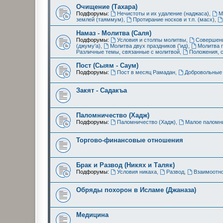
Очищение (Тахара)
Подфорумы:
Нечистоты и их удаление (наджаса)
,
М
землей (таяммум)
,
Протирание носков и т.п. (масх)
,
Намаз - Молитва (Саля)
Подфорумы:
Условия и столпы молитвы
,
Совершени
(джуму'а)
,
Молитва двух праздников ('ид)
,
Молитва 
Различные темы, связанные с молитвой
,
Положения, 
Пост (Сыям - Саум)
Подфорумы:
Пост в месяц Рамадан
,
Добровольные 
Закят - Cадакъа
Паломничество (Хадж)
Подфорумы:
Паломничество (Хадж)
,
Малое паломни
Торгово-финансовые отношения
Брак и Развод (Никях и Таляк)
Подфорумы:
Условия никаха
,
Развод
,
Взаимоотн
Обряды похорон в Исламе (Джаназа)
Медицина