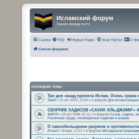
Исламский форум
Знание прежде всего
Ссылки
FAQ
Фуркан Радио
Асар Портал
О фо
Список форумов
ПОСЛЕДНИЕ ТЕМЫ
Три дня назад приняла Ислам. Очень нужна
Sophi
» 21 окт 2015, 22:03 » в форуме
Для интересующих
СБОРНИК ХАДИСОВ «САХИХ АЛЬ-ДЖАМИ’» 
ФАРУК
» 23 окт 2008, 01:11 » в форуме
Сунна, хадисы, и
Различные труды, посвящённые хадисам и асарам
О самообольщении разумом и противопостав
A'mash
» Вчера, 17:21 » в форуме
Методология (манхадж