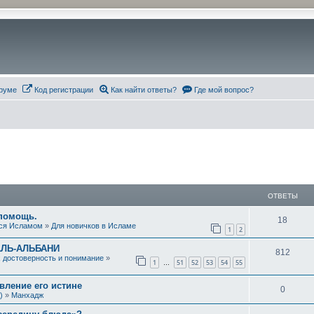
руме
Код регистрации
Как найти ответы?
Где мой вопрос?
ОТВЕТЫ
 помощь.
О
18
ся Исламом
»
Для новичков в Исламе
1
2
т
АЛЬ-АЛЬБАНИ
О
812
в
х достоверность и понимание
»
1
51
52
53
54
55
…
т
е
ление его истине
в
О
0
т
)
»
Манхадж
е
т
ы