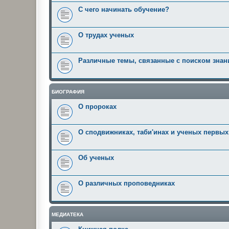
С чего начинать обучение?
О трудах ученых
Различные темы, связанные с поиском знан
БИОГРАФИЯ
О пророках
О сподвижниках, таби'инах и ученых первы
Об ученых
О различных проповедниках
МЕДИАТЕКА