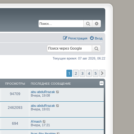
Поиск
Расширенный по
Регистрация
Вход
Текущее время: 07 авг 2026, 06:22
1
2
3
4
5
След.
ПРОСМОТРЫ
ПОСЛЕДНЕЕ СООБЩЕНИЕ
П
abu abduRrazak
П
94709
о
Вчера, 19:08
с
р
л
П
abu abduRrazak
е
П
2462093
о
о
Вчера, 19:01
д
с
н
р
л
с
е
е
е
П
A'mash
о
П
694
д
с
м
о
Вчера, 17:21
н
о
с
с
е
р
о
л
о
П
Ilyas Abu Ibrahim