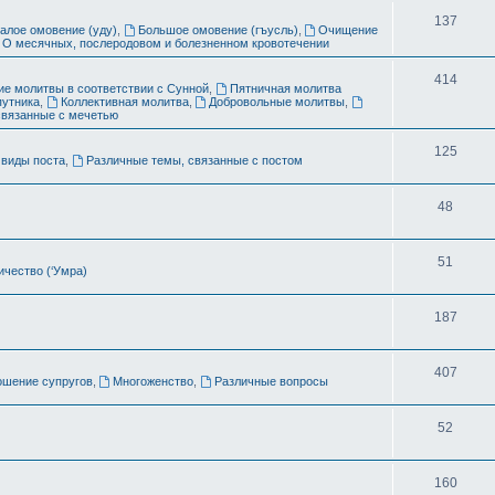
ы
Т
137
алое омовение (уду)
,
Большое омовение (гъусль)
,
Очищение
О месячных, послеродовом и болезненном кровотечении
е
м
Т
414
е молитвы в соответствии с Сунной
,
Пятничная молитва
путника
,
Коллективная молитва
,
Добровольные молитвы
,
ы
е
связанные с мечетью
м
Т
125
виды поста
,
Различные темы, связанные с постом
ы
е
Т
48
м
е
ы
Т
51
м
чество (‘Умра)
е
ы
Т
187
м
е
ы
Т
407
м
ошение супругов
,
Многоженство
,
Различные вопросы
е
ы
Т
52
м
е
ы
Т
160
м