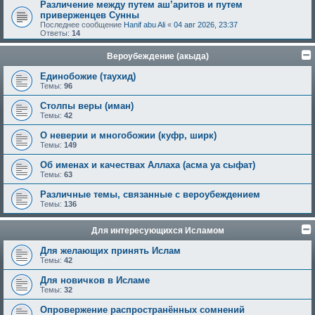
Различение между путем аш’аритов и путем
приверженцев Сунны
Последнее сообщение
Hanif abu Ali
«
04 авг 2026, 23:37
Ответы:
14
Вероубеждение (акыда)
Единобожие (таухид)
Темы:
96
Столпы веры (иман)
Темы:
42
О неверии и многобожии (куфр, ширк)
Темы:
149
Об именах и качествах Аллаха (асма уа сыфат)
Темы:
63
Различные темы, связанные с вероубеждением
Темы:
136
Для интересующихся Исламом
Для желающих принять Ислам
Темы:
42
Для новичков в Исламе
Темы:
32
Опровержение распространённых сомнений