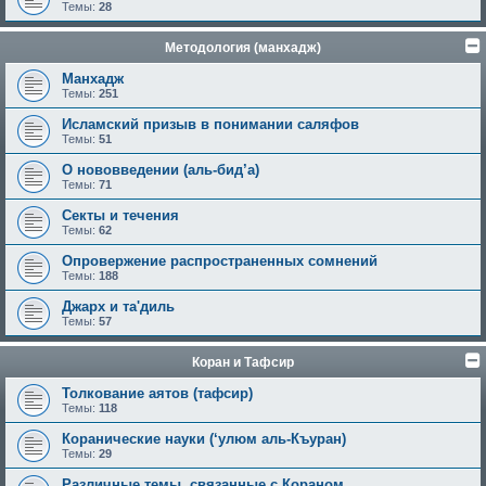
Темы:
28
Методология (манхадж)
Манхадж
Темы:
251
Исламский призыв в понимании саляфов
Темы:
51
О нововведении (аль-бид’а)
Темы:
71
Секты и течения
Темы:
62
Опровержение распространенных сомнений
Темы:
188
Джарх и та'диль
Темы:
57
Коран и Тафсир
Толкование аятов (тафсир)
Темы:
118
Коранические науки (‘улюм аль-Къуран)
Темы:
29
Различные темы, связанные с Кораном