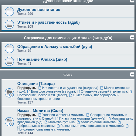
Духовное воспитание, адаб
Духовное воспитание
Темы:
290
Этикет и нравственность (адаб)
Темы:
209
Сокровища для поминающих Аллаха (зикр, ду'а)
Обращение к Аллаху с мольбой (ду’а)
Темы:
79
Поминание Аллаха (зикр)
Темы:
43
Фикх
Очищение (Тахара)
Подфорумы:
Нечистоты и их удаление (наджаса)
,
Малое омовение
(уду)
,
Большое омовение (гъусль)
,
Очищение землей (таяммум)
,
Протирание носков и т.п. (масх)
,
О месячных, послеродовом и
болезненном кровотечении
Темы:
137
Намаз - Молитва (Саля)
Подфорумы:
Условия и столпы молитвы
,
Совершение молитвы в
соответствии с Сунной
,
Пятничная молитва (джуму'а)
,
Молитва двух
праздников ('ид)
,
Молитва путника
,
Коллективная молитва
,
Добровольные молитвы
,
Различные темы, связанные с молитвой
,
Положения, связанные с мечетью
Темы:
414