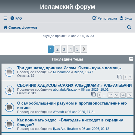
Исламский форум
FAQ
Регистрация
Вход
П
Список форумов
о
Текущее время: 08 авг 2026, 07:33
и
1
2
3
4
5
След.
с
к
Последние темы
Три дня назад приняла Ислам. Очень нужна помощь.
Последнее сообщение
Muhammad
«
Вчера, 18:47
Ответы:
19
1
2
СБОРНИК ХАДИСОВ «САХИХ АЛЬ-ДЖАМИ’» АЛЬ-АЛЬБАНИ
Последнее сообщение
abu abduRrazak
«
06 авг 2026, 19:01
Ответы:
812
1
52
53
54
55
…
О самообольщении разумом и противопоставление его
истине
Последнее сообщение
A'mash
«
06 авг 2026, 17:21
Как понимать хадис: «Благодать нисходит в середину
блюда»?
Последнее сообщение
Ilyas Abu Ibrahim
«
05 авг 2026, 02:12