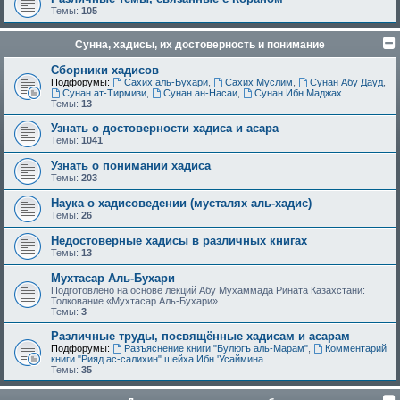
Темы:
105
Сунна, хадисы, их достоверность и понимание
Сборники хадисов
Подфорумы:
Сахих аль-Бухари
,
Сахих Муслим
,
Сунан Абу Дауд
,
Сунан ат-Тирмизи
,
Сунан ан-Насаи
,
Сунан Ибн Маджах
Темы:
13
Узнать о достоверности хадиса и асара
Темы:
1041
Узнать о понимании хадиса
Темы:
203
Наука о хадисоведении (мусталях аль-хадис)
Темы:
26
Недостоверные хадисы в различных книгах
Темы:
13
Мухтасар Аль-Бухари
Подготовлено на основе лекций Абу Мухаммада Рината Казахстани:
Толкование «Мухтасар Аль-Бухари»
Темы:
3
Различные труды, посвящённые хадисам и асарам
Подфорумы:
Разъяснение книги "Булюгъ аль-Марам"
,
Комментарий
книги "Рияд ас-салихин" шейха Ибн 'Усаймина
Темы:
35