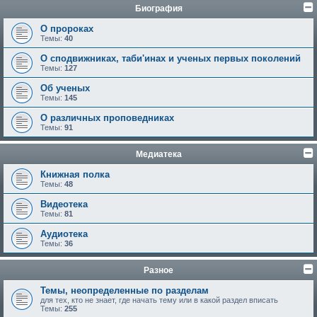
Биография
О пророках
Темы:
40
О сподвижниках, таби'инах и ученых первых поколений
Темы:
127
Об ученых
Темы:
145
О различных проповедниках
Темы:
91
Медиатека
Книжная полка
Темы:
48
Видеотека
Темы:
81
Аудиотека
Темы:
36
Разное
Темы, неопределенные по разделам
для тех, кто не знает, где начать тему или в какой раздел вписать
Темы:
255