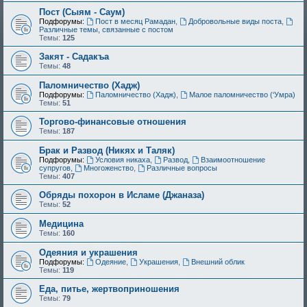
Пост (Сыям - Саум)
Подфорумы:
Пост в месяц Рамадан
,
Добровольные виды поста
,
Различные темы, связанные с постом
Темы:
125
Закят - Cадакъа
Темы:
48
Паломничество (Хадж)
Подфорумы:
Паломничество (Хадж)
,
Малое паломничество (‘Умра)
Темы:
51
Торгово-финансовые отношения
Темы:
187
Брак и Развод (Никях и Таляк)
Подфорумы:
Условия никаха
,
Развод
,
Взаимоотношение
супругов
,
Многоженство
,
Различные вопросы
Темы:
407
Обряды похорон в Исламе (Джаназа)
Темы:
52
Медицина
Темы:
160
Одеяния и украшения
Подфорумы:
Одеяние
,
Украшения
,
Внешний облик
Темы:
119
Еда, питье, жертвоприношения
Темы:
79