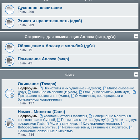
Духовное воспитание
Темы:
290
Этикет и нравственность (адаб)
Темы:
209
Сокровища для поминающих Аллаха (зикр, ду'а)
Обращение к Аллаху с мольбой (ду’а)
Темы:
79
Поминание Аллаха (зикр)
Темы:
43
Фикх
Очищение (Тахара)
Подфорумы:
Нечистоты и их удаление (наджаса)
,
Малое омовение
(уду)
,
Большое омовение (гъусль)
,
Очищение землей (таяммум)
,
Протирание носков и т.п. (масх)
,
О месячных, послеродовом и
болезненном кровотечении
Темы:
137
Намаз - Молитва (Саля)
Подфорумы:
Условия и столпы молитвы
,
Совершение молитвы в
соответствии с Сунной
,
Пятничная молитва (джуму'а)
,
Молитва двух
праздников ('ид)
,
Молитва путника
,
Коллективная молитва
,
Добровольные молитвы
,
Различные темы, связанные с молитвой
,
Положения, связанные с мечетью
Темы:
414