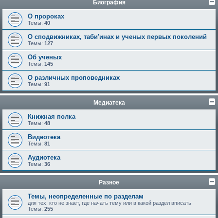
Биография
О пророках
Темы:
40
О сподвижниках, таби'инах и ученых первых поколений
Темы:
127
Об ученых
Темы:
145
О различных проповедниках
Темы:
91
Медиатека
Книжная полка
Темы:
48
Видеотека
Темы:
81
Аудиотека
Темы:
36
Разное
Темы, неопределенные по разделам
для тех, кто не знает, где начать тему или в какой раздел вписать
Темы:
255