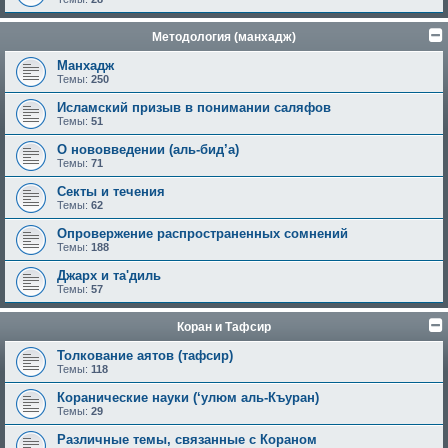
Методология (манхадж)
Манхадж
Темы:
250
Исламский призыв в понимании саляфов
Темы:
51
О нововведении (аль-бид’а)
Темы:
71
Секты и течения
Темы:
62
Опровержение распространенных сомнений
Темы:
188
Джарх и та'диль
Темы:
57
Коран и Тафсир
Толкование аятов (тафсир)
Темы:
118
Коранические науки (‘улюм аль-Къуран)
Темы:
29
Различные темы, связанные с Кораном