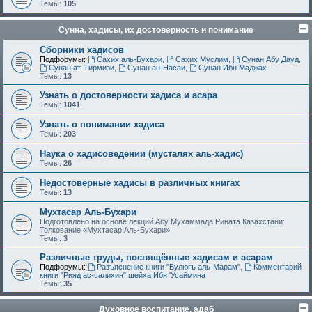
Темы:
105
Сунна, хадисы, их достоверность и понимание
Сборники хадисов
Подфорумы:
Сахих аль-Бухари
,
Сахих Муслим
,
Сунан Абу Дауд
,
Сунан ат-Тирмизи
,
Сунан ан-Насаи
,
Сунан Ибн Маджах
Темы:
13
Узнать о достоверности хадиса и асара
Темы:
1041
Узнать о понимании хадиса
Темы:
203
Наука о хадисоведении (мусталях аль-хадис)
Темы:
26
Недостоверные хадисы в различных книгах
Темы:
13
Мухтасар Аль-Бухари
Подготовлено на основе лекций Абу Мухаммада Рината Казахстани:
Толкование «Мухтасар Аль-Бухари»
Темы:
3
Различные труды, посвящённые хадисам и асарам
Подфорумы:
Разъяснение книги "Булюгъ аль-Марам"
,
Комментарий
книги "Рияд ас-салихин" шейха Ибн 'Усаймина
Темы:
35
Духовное воспитание, адаб