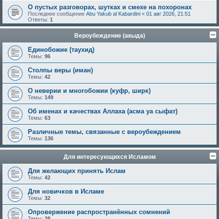
О пустых разговорах, шутках и смехе на похоронах
Последнее сообщение
Abu Yakub al Kabardini
«
01 авг 2026, 21:51
Ответы:
1
Вероубеждение (акыда)
Единобожие (таухид)
Темы:
96
Столпы веры (иман)
Темы:
42
О неверии и многобожии (куфр, ширк)
Темы:
149
Об именах и качествах Аллаха (асма уа сыфат)
Темы:
63
Различные темы, связанные с вероубеждением
Темы:
136
Для интересующихся Исламом
Для желающих принять Ислам
Темы:
42
Для новичков в Исламе
Темы:
32
Опровержение распространённых сомнений
Темы:
28