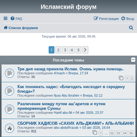
Исламский форум
FAQ
Регистрация
Вход
П
Список форумов
о
Текущее время: 06 авг 2026, 09:45
и
1
2
3
4
5
След.
с
к
Последние темы
Три дня назад приняла Ислам. Очень нужна помощь.
Последнее сообщение
A'mash
«
Вчера, 17:24
Ответы:
16
1
2
Как понимать хадис: «Благодать нисходит в середину
блюда»?
Последнее сообщение
Ilyas Abu Ibrahim
«
Вчера, 02:12
Различение между путем аш’аритов и путем
приверженцев Сунны
Последнее сообщение
Hanif abu Ali
«
04 авг 2026, 23:37
Ответы:
14
СБОРНИК ХАДИСОВ «САХИХ АЛЬ-ДЖАМИ’» АЛЬ-АЛЬБАНИ
Последнее сообщение
abu abduRrazak
«
03 авг 2026, 16:54
Ответы:
811
1
52
53
54
55
…