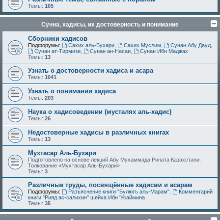
Темы:
105
Сунна, хадисы, их достоверность и понимание
Сборники хадисов
Подфорумы:
Сахих аль-Бухари
,
Сахих Муслим
,
Сунан Абу Дауд
,
Сунан ат-Тирмизи
,
Сунан ан-Насаи
,
Сунан Ибн Маджах
Темы:
13
Узнать о достоверности хадиса и асара
Темы:
1041
Узнать о понимании хадиса
Темы:
203
Наука о хадисоведении (мусталях аль-хадис)
Темы:
26
Недостоверные хадисы в различных книгах
Темы:
13
Мухтасар Аль-Бухари
Подготовлено на основе лекций Абу Мухаммада Рината Казахстани:
Толкование «Мухтасар Аль-Бухари»
Темы:
3
Различные труды, посвящённые хадисам и асарам
Подфорумы:
Разъяснение книги "Булюгъ аль-Марам"
,
Комментарий
книги "Рияд ас-салихин" шейха Ибн 'Усаймина
Темы:
35