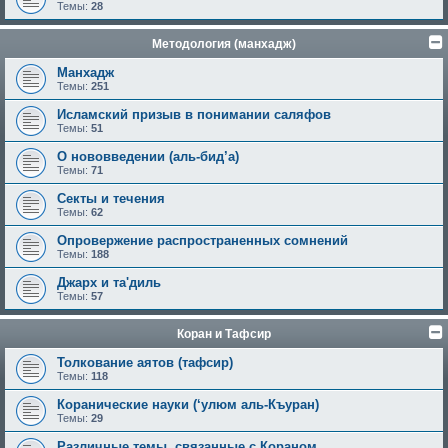
Темы:
28
Методология (манхадж)
Манхадж
Темы:
251
Исламский призыв в понимании саляфов
Темы:
51
О нововведении (аль-бид’а)
Темы:
71
Секты и течения
Темы:
62
Опровержение распространенных сомнений
Темы:
188
Джарх и та'диль
Темы:
57
Коран и Тафсир
Толкование аятов (тафсир)
Темы:
118
Коранические науки (‘улюм аль-Къуран)
Темы:
29
Различные темы, связанные с Кораном