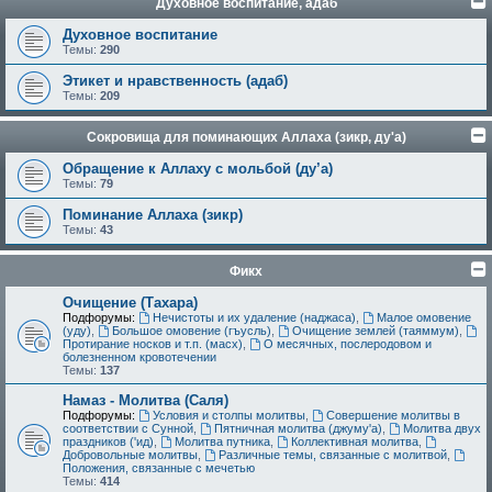
Духовное воспитание, адаб
Духовное воспитание
Темы:
290
Этикет и нравственность (адаб)
Темы:
209
Сокровища для поминающих Аллаха (зикр, ду'а)
Обращение к Аллаху с мольбой (ду’а)
Темы:
79
Поминание Аллаха (зикр)
Темы:
43
Фикх
Очищение (Тахара)
Подфорумы:
Нечистоты и их удаление (наджаса)
,
Малое омовение
(уду)
,
Большое омовение (гъусль)
,
Очищение землей (таяммум)
,
Протирание носков и т.п. (масх)
,
О месячных, послеродовом и
болезненном кровотечении
Темы:
137
Намаз - Молитва (Саля)
Подфорумы:
Условия и столпы молитвы
,
Совершение молитвы в
соответствии с Сунной
,
Пятничная молитва (джуму'а)
,
Молитва двух
праздников ('ид)
,
Молитва путника
,
Коллективная молитва
,
Добровольные молитвы
,
Различные темы, связанные с молитвой
,
Положения, связанные с мечетью
Темы:
414