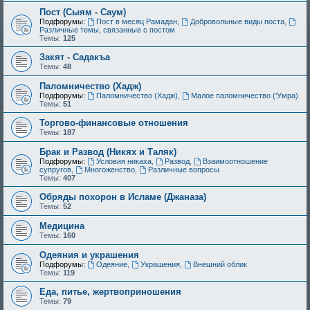
Пост (Сыям - Саум)
Подфорумы:
Пост в месяц Рамадан
,
Добровольные виды поста
,
Различные темы, связанные с постом
Темы:
125
Закят - Cадакъа
Темы:
48
Паломничество (Хадж)
Подфорумы:
Паломничество (Хадж)
,
Малое паломничество (‘Умра)
Темы:
51
Торгово-финансовые отношения
Темы:
187
Брак и Развод (Никях и Таляк)
Подфорумы:
Условия никаха
,
Развод
,
Взаимоотношение
супругов
,
Многоженство
,
Различные вопросы
Темы:
407
Обряды похорон в Исламе (Джаназа)
Темы:
52
Медицина
Темы:
160
Одеяния и украшения
Подфорумы:
Одеяние
,
Украшения
,
Внешний облик
Темы:
119
Еда, питье, жертвоприношения
Темы:
79