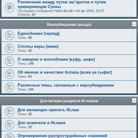
Различение между путем аш’аритов и путем
приверженцев Сунны
Последнее сообщение
Hanif abu Ali
«
04 авг 2026, 23:37
Ответы:
14
Вероубеждение (акыда)
Единобожие (таухид)
Темы:
96
Столпы веры (иман)
Темы:
42
О неверии и многобожии (куфр, ширк)
Темы:
149
Об именах и качествах Аллаха (асма уа сыфат)
Темы:
63
Различные темы, связанные с вероубеждением
Темы:
136
Для интересующихся Исламом
Для желающих принять Ислам
Темы:
42
Для новичков в Исламе
Темы:
32
Опровержение распространённых сомнений