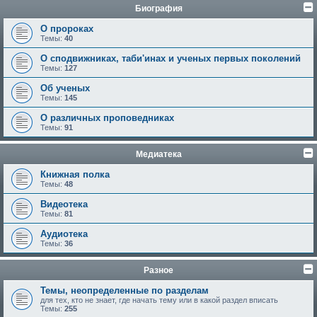
Биография
О пророках
Темы:
40
О сподвижниках, таби'инах и ученых первых поколений
Темы:
127
Об ученых
Темы:
145
О различных проповедниках
Темы:
91
Медиатека
Книжная полка
Темы:
48
Видеотека
Темы:
81
Аудиотека
Темы:
36
Разное
Темы, неопределенные по разделам
для тех, кто не знает, где начать тему или в какой раздел вписать
Темы:
255