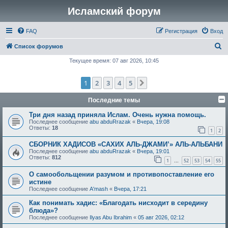
Исламский форум
FAQ
Регистрация
Вход
П
Список форумов
о
Текущее время: 07 авг 2026, 10:45
и
1
2
3
4
5
След.
с
к
Последние темы
Три дня назад приняла Ислам. Очень нужна помощь.
Последнее сообщение
abu abduRrazak
«
Вчера, 19:08
Ответы:
18
1
2
СБОРНИК ХАДИСОВ «САХИХ АЛЬ-ДЖАМИ’» АЛЬ-АЛЬБАНИ
Последнее сообщение
abu abduRrazak
«
Вчера, 19:01
Ответы:
812
1
52
53
54
55
…
О самообольщении разумом и противопоставление его
истине
Последнее сообщение
A'mash
«
Вчера, 17:21
Как понимать хадис: «Благодать нисходит в середину
блюда»?
Последнее сообщение
Ilyas Abu Ibrahim
«
05 авг 2026, 02:12