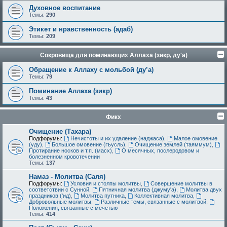
Духовное воспитание
Темы:
290
Этикет и нравственность (адаб)
Темы:
209
Сокровища для поминающих Аллаха (зикр, ду'а)
Обращение к Аллаху с мольбой (ду’а)
Темы:
79
Поминание Аллаха (зикр)
Темы:
43
Фикх
Очищение (Тахара)
Подфорумы:
Нечистоты и их удаление (наджаса)
,
Малое омовение
(уду)
,
Большое омовение (гъусль)
,
Очищение землей (таяммум)
,
Протирание носков и т.п. (масх)
,
О месячных, послеродовом и
болезненном кровотечении
Темы:
137
Намаз - Молитва (Саля)
Подфорумы:
Условия и столпы молитвы
,
Совершение молитвы в
соответствии с Сунной
,
Пятничная молитва (джуму'а)
,
Молитва двух
праздников ('ид)
,
Молитва путника
,
Коллективная молитва
,
Добровольные молитвы
,
Различные темы, связанные с молитвой
,
Положения, связанные с мечетью
Темы:
414