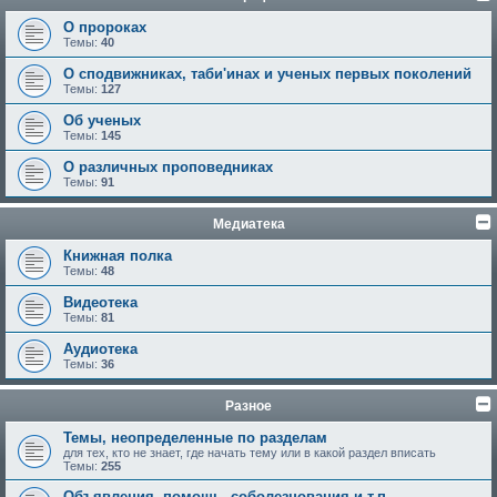
О пророках
Темы:
40
О сподвижниках, таби'инах и ученых первых поколений
Темы:
127
Об ученых
Темы:
145
О различных проповедниках
Темы:
91
Медиатека
Книжная полка
Темы:
48
Видеотека
Темы:
81
Аудиотека
Темы:
36
Разное
Темы, неопределенные по разделам
для тех, кто не знает, где начать тему или в какой раздел вписать
Темы:
255
Объявления, помощь, соболезнования и т.п.