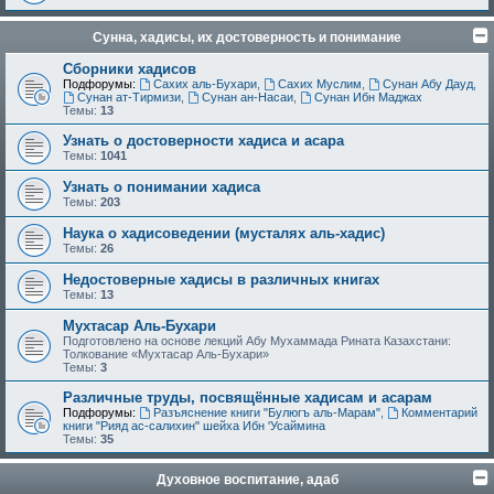
Сунна, хадисы, их достоверность и понимание
Сборники хадисов
Подфорумы:
Сахих аль-Бухари
,
Сахих Муслим
,
Сунан Абу Дауд
,
Сунан ат-Тирмизи
,
Сунан ан-Насаи
,
Сунан Ибн Маджах
Темы:
13
Узнать о достоверности хадиса и асара
Темы:
1041
Узнать о понимании хадиса
Темы:
203
Наука о хадисоведении (мусталях аль-хадис)
Темы:
26
Недостоверные хадисы в различных книгах
Темы:
13
Мухтасар Аль-Бухари
Подготовлено на основе лекций Абу Мухаммада Рината Казахстани:
Толкование «Мухтасар Аль-Бухари»
Темы:
3
Различные труды, посвящённые хадисам и асарам
Подфорумы:
Разъяснение книги "Булюгъ аль-Марам"
,
Комментарий
книги "Рияд ас-салихин" шейха Ибн 'Усаймина
Темы:
35
Духовное воспитание, адаб