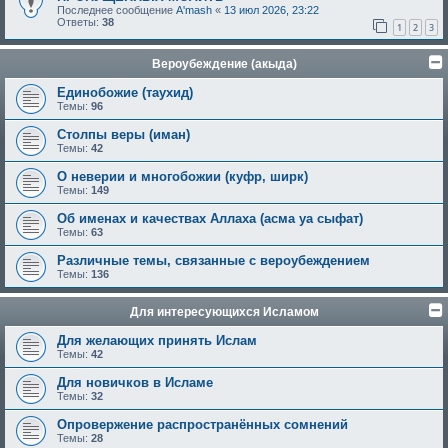
Последнее сообщение
A'mash
«
13 июл 2026, 23:22
Ответы:
38
1
2
3
Вероубеждение (акыда)
Единобожие (таухид)
Темы:
96
Столпы веры (иман)
Темы:
42
О неверии и многобожии (куфр, ширк)
Темы:
149
Об именах и качествах Аллаха (асма уа сыфат)
Темы:
63
Различные темы, связанные с вероубеждением
Темы:
136
Для интересующихся Исламом
Для желающих принять Ислам
Темы:
42
Для новичков в Исламе
Темы:
32
Опровержение распространённых сомнений
Темы:
28