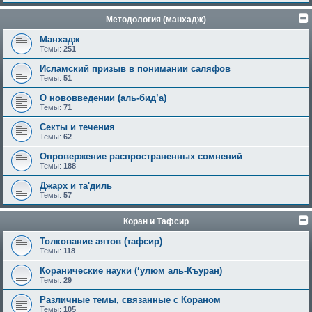
Методология (манхадж)
Манхадж
Темы:
251
Исламский призыв в понимании саляфов
Темы:
51
О нововведении (аль-бид’а)
Темы:
71
Секты и течения
Темы:
62
Опровержение распространенных сомнений
Темы:
188
Джарх и та'диль
Темы:
57
Коран и Тафсир
Толкование аятов (тафсир)
Темы:
118
Коранические науки (‘улюм аль-Къуран)
Темы:
29
Различные темы, связанные с Кораном
Темы:
105