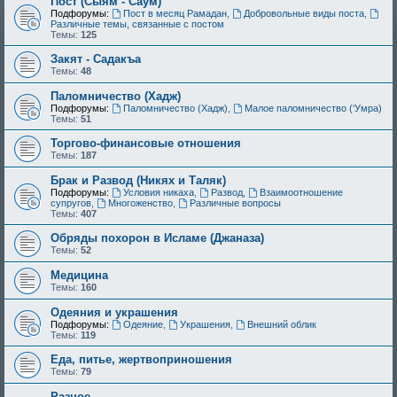
Пост (Сыям - Саум)
Подфорумы:
Пост в месяц Рамадан
,
Добровольные виды поста
,
Различные темы, связанные с постом
Темы:
125
Закят - Cадакъа
Темы:
48
Паломничество (Хадж)
Подфорумы:
Паломничество (Хадж)
,
Малое паломничество (‘Умра)
Темы:
51
Торгово-финансовые отношения
Темы:
187
Брак и Развод (Никях и Таляк)
Подфорумы:
Условия никаха
,
Развод
,
Взаимоотношение
супругов
,
Многоженство
,
Различные вопросы
Темы:
407
Обряды похорон в Исламе (Джаназа)
Темы:
52
Медицина
Темы:
160
Одеяния и украшения
Подфорумы:
Одеяние
,
Украшения
,
Внешний облик
Темы:
119
Еда, питье, жертвоприношения
Темы:
79
Разное