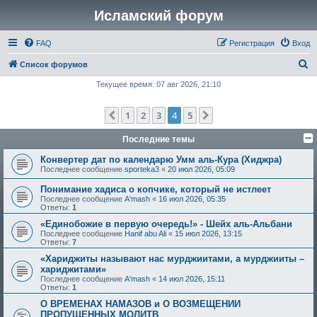
Исламский форум
FAQ
Регистрация
Вход
П
Список форумов
о
Текущее время: 07 авг 2026, 21:10
и
1
2
3
4
5
Пред.
След.
с
к
Последние темы
Конвертер дат по календарю Умм аль-Кура (Хиджра)
Последнее сообщение
sporteka3
«
20 июл 2026, 05:09
Понимание хадиса о копчике, который не истлеет
Последнее сообщение
A'mash
«
16 июл 2026, 05:35
Ответы:
1
«Единобожие в первую очередь!» - Шейх аль-Альбани
Последнее сообщение
Hanif abu Ali
«
15 июл 2026, 13:15
Ответы:
7
«Хариджиты называют нас мурджиитами, а мурджииты –
хариджитами»
Последнее сообщение
A'mash
«
14 июл 2026, 15:11
Ответы:
1
О ВРЕМЕНАХ НАМАЗОВ и О ВОЗМЕЩЕНИИ
ПРОПУЩЕННЫХ МОЛИТВ