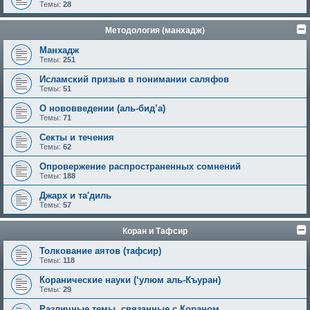
Темы:
28
Методология (манхадж)
Манхадж
Темы:
251
Исламский призыв в понимании саляфов
Темы:
51
О нововведении (аль-бид’а)
Темы:
71
Секты и течения
Темы:
62
Опровержение распространенных сомнений
Темы:
188
Джарх и та'диль
Темы:
57
Коран и Тафсир
Толкование аятов (тафсир)
Темы:
118
Коранические науки (‘улюм аль-Къуран)
Темы:
29
Различные темы, связанные с Кораном