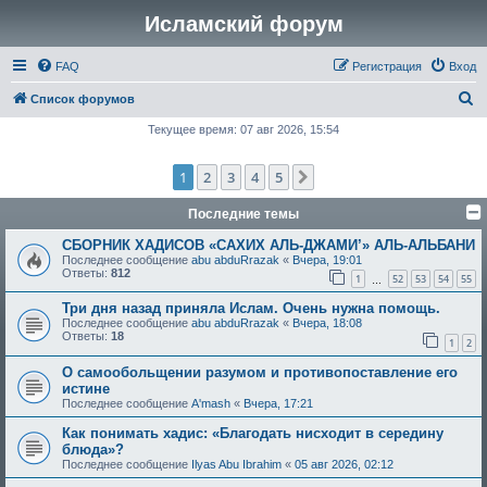
Исламский форум
FAQ
Регистрация
Вход
П
Список форумов
о
Текущее время: 07 авг 2026, 15:54
и
1
2
3
4
5
След.
с
к
Последние темы
СБОРНИК ХАДИСОВ «САХИХ АЛЬ-ДЖАМИ’» АЛЬ-АЛЬБАНИ
Последнее сообщение
abu abduRrazak
«
Вчера, 19:01
Ответы:
812
1
52
53
54
55
…
Три дня назад приняла Ислам. Очень нужна помощь.
Последнее сообщение
abu abduRrazak
«
Вчера, 18:08
Ответы:
18
1
2
О самообольщении разумом и противопоставление его
истине
Последнее сообщение
A'mash
«
Вчера, 17:21
Как понимать хадис: «Благодать нисходит в середину
блюда»?
Последнее сообщение
Ilyas Abu Ibrahim
«
05 авг 2026, 02:12