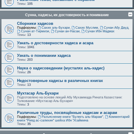
Темы:
105
Сунна, хадисы, их достоверность и понимание
Сборники хадисов
Подфорумы:
Сахих аль-Бухари
,
Сахих Муслим
,
Сунан Абу Дауд
,
Сунан ат-Тирмизи
,
Сунан ан-Насаи
,
Сунан Ибн Маджах
Темы:
13
Узнать о достоверности хадиса и асара
Темы:
1041
Узнать о понимании хадиса
Темы:
203
Наука о хадисоведении (мусталях аль-хадис)
Темы:
26
Недостоверные хадисы в различных книгах
Темы:
13
Мухтасар Аль-Бухари
Подготовлено на основе лекций Абу Мухаммада Рината Казахстани:
Толкование «Мухтасар Аль-Бухари»
Темы:
3
Различные труды, посвящённые хадисам и асарам
Подфорумы:
Разъяснение книги "Булюгъ аль-Марам"
,
Комментарий
книги "Рияд ас-салихин" шейха Ибн 'Усаймина
Темы:
35