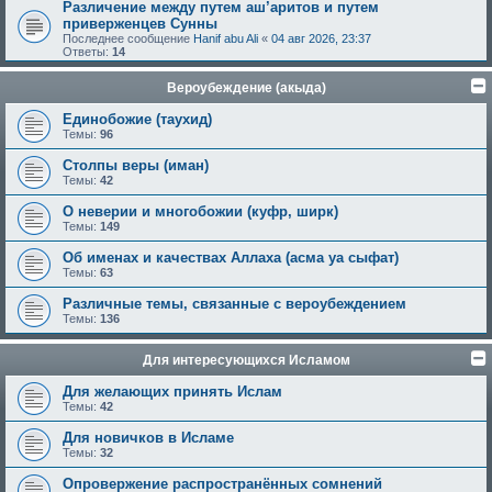
Различение между путем аш’аритов и путем
приверженцев Сунны
Последнее сообщение
Hanif abu Ali
«
04 авг 2026, 23:37
Ответы:
14
Вероубеждение (акыда)
Единобожие (таухид)
Темы:
96
Столпы веры (иман)
Темы:
42
О неверии и многобожии (куфр, ширк)
Темы:
149
Об именах и качествах Аллаха (асма уа сыфат)
Темы:
63
Различные темы, связанные с вероубеждением
Темы:
136
Для интересующихся Исламом
Для желающих принять Ислам
Темы:
42
Для новичков в Исламе
Темы:
32
Опровержение распространённых сомнений