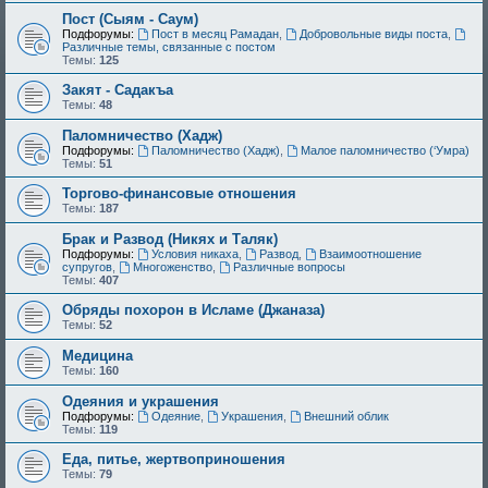
Пост (Сыям - Саум)
Подфорумы:
Пост в месяц Рамадан
,
Добровольные виды поста
,
Различные темы, связанные с постом
Темы:
125
Закят - Cадакъа
Темы:
48
Паломничество (Хадж)
Подфорумы:
Паломничество (Хадж)
,
Малое паломничество (‘Умра)
Темы:
51
Торгово-финансовые отношения
Темы:
187
Брак и Развод (Никях и Таляк)
Подфорумы:
Условия никаха
,
Развод
,
Взаимоотношение
супругов
,
Многоженство
,
Различные вопросы
Темы:
407
Обряды похорон в Исламе (Джаназа)
Темы:
52
Медицина
Темы:
160
Одеяния и украшения
Подфорумы:
Одеяние
,
Украшения
,
Внешний облик
Темы:
119
Еда, питье, жертвоприношения
Темы:
79