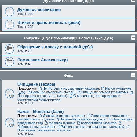
Духовное воспитание, адаб
Духовное воспитание
Темы:
290
Этикет и нравственность (адаб)
Темы:
209
Сокровища для поминающих Аллаха (зикр, ду'а)
Обращение к Аллаху с мольбой (ду’а)
Темы:
79
Поминание Аллаха (зикр)
Темы:
43
Фикх
Очищение (Тахара)
Подфорумы:
Нечистоты и их удаление (наджаса)
,
Малое омовение
(уду)
,
Большое омовение (гъусль)
,
Очищение землей (таяммум)
,
Протирание носков и т.п. (масх)
,
О месячных, послеродовом и
болезненном кровотечении
Темы:
137
Намаз - Молитва (Саля)
Подфорумы:
Условия и столпы молитвы
,
Совершение молитвы в
соответствии с Сунной
,
Пятничная молитва (джуму'а)
,
Молитва двух
праздников ('ид)
,
Молитва путника
,
Коллективная молитва
,
Добровольные молитвы
,
Различные темы, связанные с молитвой
,
Положения, связанные с мечетью
Темы:
414