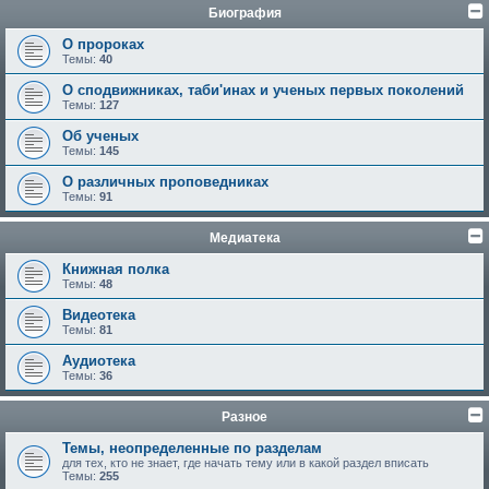
Биография
О пророках
Темы:
40
О сподвижниках, таби'инах и ученых первых поколений
Темы:
127
Об ученых
Темы:
145
О различных проповедниках
Темы:
91
Медиатека
Книжная полка
Темы:
48
Видеотека
Темы:
81
Аудиотека
Темы:
36
Разное
Темы, неопределенные по разделам
для тех, кто не знает, где начать тему или в какой раздел вписать
Темы:
255