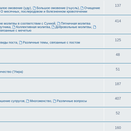
ы
Т
137
алое омовение (уду)
,
Большое омовение (гъусль)
,
Очищение
О месячных, послеродовом и болезненном кровотечении
е
м
Т
414
е молитвы в соответствии с Сунной
,
Пятничная молитва
путника
,
Коллективная молитва
,
Добровольные молитвы
,
ы
е
связанные с мечетью
м
Т
125
виды поста
,
Различные темы, связанные с постом
ы
е
Т
48
м
е
ы
Т
51
м
чество (‘Умра)
е
ы
Т
187
м
е
ы
Т
407
м
ошение супругов
,
Многоженство
,
Различные вопросы
е
ы
Т
52
м
е
ы
Т
160
м