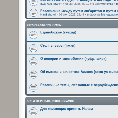
Как понимать хадис: «Благодать нисходит в
Ilyas Abu Ibrahim
» 05 авг 2026, 02:12 » в форуме
Фикх
»
Е
Различение между путем аш’аритов и путем
Hanif abu Ali
» 08 июл 2026, 19:49 » в форуме
Методология
ВЕРОУБЕЖДЕНИЕ (АКЫДА)
Единобожие (таухид)
Столпы веры (иман)
О неверии и многобожии (куфр, ширк)
Об именах и качествах Аллаха (асма уа сыфа
Различные темы, связанные с вероубежден
ДЛЯ ИНТЕРЕСУЮЩИХСЯ ИСЛАМОМ
Для желающих принять Ислам