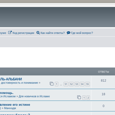
руме
Код регистрации
Как найти ответы?
Где мой вопрос?
ОТВЕТЫ
АЛЬ-АЛЬБАНИ
О
812
х достоверность и понимание
»
1
51
52
53
54
55
…
т
 помощь.
в
О
18
ся Исламом
»
Для новичков в Исламе
1
2
е
т
ление его истине
О
0
т
в
)
»
Манхадж
т
ы
е