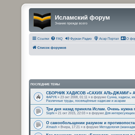
Исламский форум
Знание прежде всего
Ссылки
FAQ
Фуркан Радио
Асар Портал
О фо
Список форумов
ПОСЛЕДНИЕ ТЕМЫ
СБОРНИК ХАДИСОВ «САХИХ АЛЬ-ДЖАМИ’» 
ФАРУК
» 23 окт 2008, 01:11 » в форуме
Сунна, хадисы, и
Различные труды, посвящённые хадисам и асарам
Три дня назад приняла Ислам. Очень нужна
Sophi
» 21 окт 2015, 22:03 » в форуме
Для интересующих
О самообольщении разумом и противопостав
A'mash
» Вчера, 17:21 » в форуме
Методология (манхадж