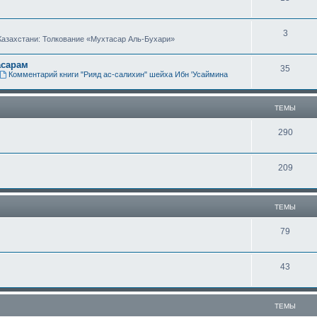
е
ы
Т
3
м
Казахстани: Толкование «Мухтасар Аль-Бухари»
е
ы
асарам
Т
35
м
Комментарий книги "Рияд ас-салихин" шейха Ибн 'Усаймина
е
ы
м
ТЕМЫ
ы
Т
290
е
Т
209
м
е
ы
м
ТЕМЫ
ы
Т
79
е
Т
43
м
е
ы
м
ТЕМЫ