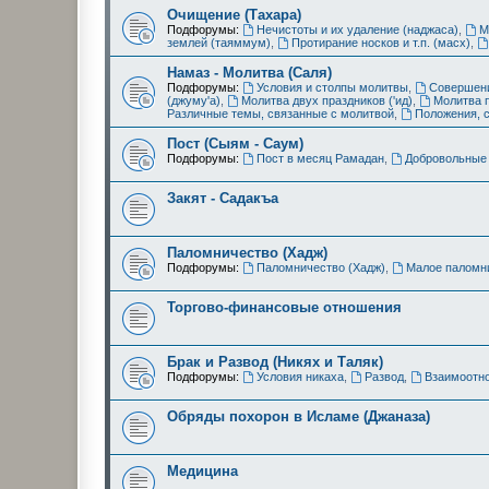
Очищение (Тахара)
Подфорумы:
Нечистоты и их удаление (наджаса)
,
М
землей (таяммум)
,
Протирание носков и т.п. (масх)
,
Намаз - Молитва (Саля)
Подфорумы:
Условия и столпы молитвы
,
Совершени
(джуму'а)
,
Молитва двух праздников ('ид)
,
Молитва 
Различные темы, связанные с молитвой
,
Положения, 
Пост (Сыям - Саум)
Подфорумы:
Пост в месяц Рамадан
,
Добровольные 
Закят - Cадакъа
Паломничество (Хадж)
Подфорумы:
Паломничество (Хадж)
,
Малое паломни
Торгово-финансовые отношения
Брак и Развод (Никях и Таляк)
Подфорумы:
Условия никаха
,
Развод
,
Взаимоотн
Обряды похорон в Исламе (Джаназа)
Медицина