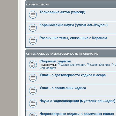
КОРАН И ТАФСИР
Толкование аятов (тафсир)
Коранические науки (‘улюм аль-Къуран)
Различные темы, связанные с Кораном
СУННА, ХАДИСЫ, ИХ ДОСТОВЕРНОСТЬ И ПОНИМАНИЕ
Сборники хадисов
Подфорумы:
Сахих аль-Бухари
,
Сахих Муслим
,
Ибн Маджах
Узнать о достоверности хадиса и асара
Узнать о понимании хадиса
Наука о хадисоведении (мусталях аль-хадис)
Недостоверные хадисы в различных книгах