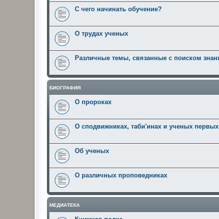
С чего начинать обучение?
О трудах ученых
Различные темы, связанные с поиском знан
БИОГРАФИЯ
О пророках
О сподвижниках, таби'инах и ученых первы
Об ученых
О различных проповедниках
МЕДИАТЕКА