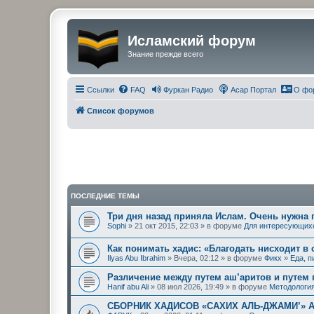
Исламский форум
Знание прежде всего
Ссылки
FAQ
Фуркан Радио
Асар Портал
О фо
Список форумов
ПОСЛЕДНИЕ ТЕМЫ
Три дня назад приняла Ислам. Очень нужна
Sophi
» 21 окт 2015, 22:03 » в форуме
Для интересующих
Как понимать хадис: «Благодать нисходит в
Ilyas Abu Ibrahim
» Вчера, 02:12 » в форуме
Фикх
»
Еда, 
Различение между путем аш’аритов и путем
Hanif abu Ali
» 08 июл 2026, 19:49 » в форуме
Методология
СБОРНИК ХАДИСОВ «САХИХ АЛЬ-ДЖАМИ’» 