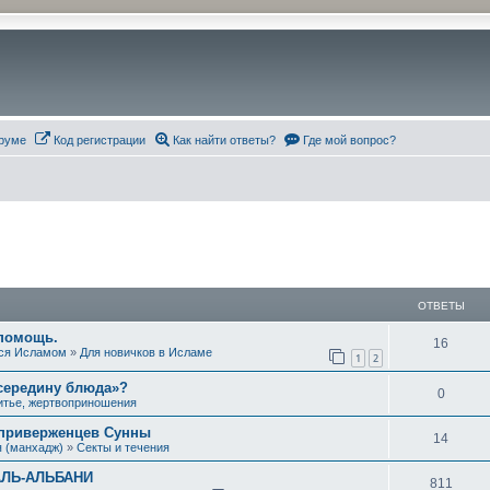
руме
Код регистрации
Как найти ответы?
Где мой вопрос?
ОТВЕТЫ
 помощь.
О
16
ся Исламом
»
Для новичков в Исламе
1
2
т
 середину блюда»?
О
0
в
питье, жертвоприношения
т
е
 приверженцев Сунны
О
14
 (манхадж)
»
Секты и течения
в
т
т
АЛЬ-АЛЬБАНИ
е
О
811
ы