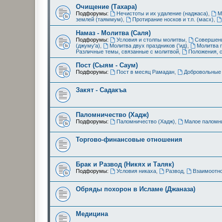
Очищение (Тахара)
Подфорумы:
Нечистоты и их удаление (наджаса)
,
М
землей (таяммум)
,
Протирание носков и т.п. (масх)
,
Намаз - Молитва (Саля)
Подфорумы:
Условия и столпы молитвы
,
Совершени
(джуму'а)
,
Молитва двух праздников ('ид)
,
Молитва 
Различные темы, связанные с молитвой
,
Положения, 
Пост (Сыям - Саум)
Подфорумы:
Пост в месяц Рамадан
,
Добровольные 
Закят - Cадакъа
Паломничество (Хадж)
Подфорумы:
Паломничество (Хадж)
,
Малое паломни
Торгово-финансовые отношения
Брак и Развод (Никях и Таляк)
Подфорумы:
Условия никаха
,
Развод
,
Взаимоотн
Обряды похорон в Исламе (Джаназа)
Медицина