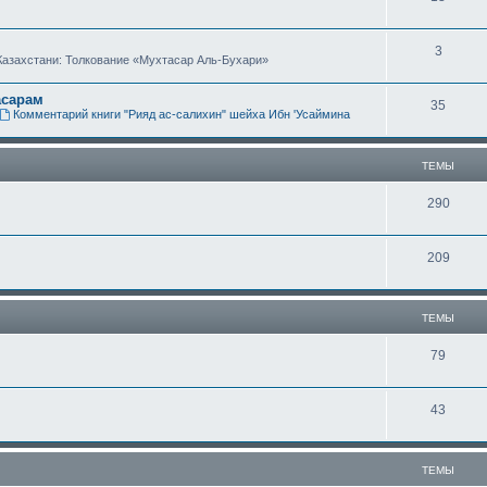
е
ы
Т
3
м
Казахстани: Толкование «Мухтасар Аль-Бухари»
е
ы
асарам
Т
35
м
Комментарий книги "Рияд ас-салихин" шейха Ибн 'Усаймина
е
ы
м
ТЕМЫ
ы
Т
290
е
Т
209
м
е
ы
м
ТЕМЫ
ы
Т
79
е
Т
43
м
е
ы
м
ТЕМЫ