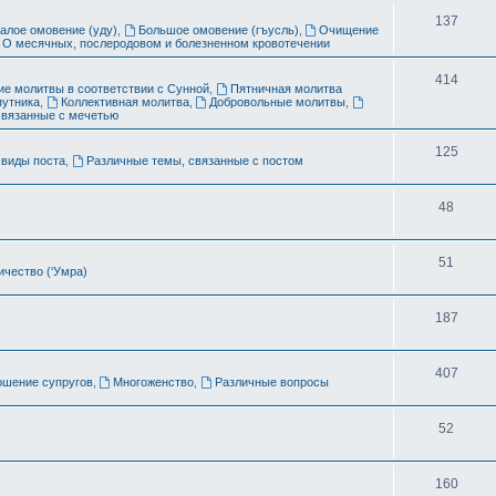
ы
Т
137
алое омовение (уду)
,
Большое омовение (гъусль)
,
Очищение
О месячных, послеродовом и болезненном кровотечении
е
м
Т
414
е молитвы в соответствии с Сунной
,
Пятничная молитва
путника
,
Коллективная молитва
,
Добровольные молитвы
,
ы
е
связанные с мечетью
м
Т
125
виды поста
,
Различные темы, связанные с постом
ы
е
Т
48
м
е
ы
Т
51
м
чество (‘Умра)
е
ы
Т
187
м
е
ы
Т
407
м
ошение супругов
,
Многоженство
,
Различные вопросы
е
ы
Т
52
м
е
ы
Т
160
м