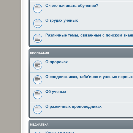
С чего начинать обучение?
О трудах ученых
Различные темы, связанные с поиском знан
БИОГРАФИЯ
О пророках
О сподвижниках, таби'инах и ученых первы
Об ученых
О различных проповедниках
МЕДИАТЕКА