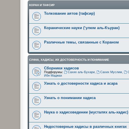
КОРАН И ТАФСИР
Толкование аятов (тафсир)
Коранические науки (‘улюм аль-Къуран)
Различные темы, связанные с Кораном
СУННА, ХАДИСЫ, ИХ ДОСТОВЕРНОСТЬ И ПОНИМАНИЕ
Сборники хадисов
Подфорумы:
Сахих аль-Бухари
,
Сахих Муслим
,
Ибн Маджах
Узнать о достоверности хадиса и асара
Узнать о понимании хадиса
Наука о хадисоведении (мусталях аль-хадис)
Недостоверные хадисы в различных книгах