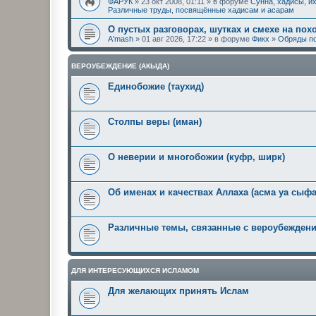
ФАРУК
» 23 окт 2008, 01:11 » в форуме
Сунна, хадисы, и
Различные труды, посвящённые хадисам и асарам
О пустых разговорах, шутках и смехе на пох
A'mash
» 01 авг 2026, 17:22 » в форуме
Фикх
»
Обряды по
ВЕРОУБЕЖДЕНИЕ (АКЫДА)
Единобожие (таухид)
Столпы веры (иман)
О неверии и многобожии (куфр, ширк)
Об именах и качествах Аллаха (асма уа сыфа
Различные темы, связанные с вероубежден
ДЛЯ ИНТЕРЕСУЮЩИХСЯ ИСЛАМОМ
Для желающих принять Ислам