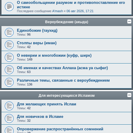
О самообольщении разумом и противопоставление его
истине
Последнее сообщение
A'mash
«
06 авг 2026, 17:21
Вероубеждение (акыда)
Единобожие (таухид)
Темы:
96
Столпы веры (иман)
Темы:
42
О неверии и многобожии (куфр, ширк)
Темы:
149
Об именах и качествах Аллаха (асма уа сыфат)
Темы:
63
Различные темы, связанные с вероубеждением
Темы:
136
Для интересующихся Исламом
Для желающих принять Ислам
Темы:
42
Для новичков в Исламе
Темы:
32
Опровержение распространённых сомнений