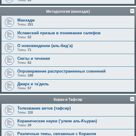
Темы:
28
Методология (манхадж)
Манхадж
Темы:
251
Исламский призыв в понимании саляфов
Темы:
52
О нововведении (аль-бид’а)
Темы:
71
Секты и течения
Темы:
62
Опровержение распространенных сомнений
Темы:
188
Джарх и та'диль
Темы:
57
Коран и Тафсир
Толкование аятов (тафсир)
Темы:
118
Коранические науки (‘улюм аль-Къуран)
Темы:
29
Различные темы, связанные с Кораном