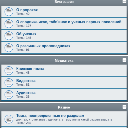
Биография
О пророках
Темы:
40
О сподвижниках, таби'инах и ученых первых поколений
Темы:
127
Об ученых
Темы:
145
О различных проповедниках
Темы:
91
Медиатека
Книжная полка
Темы:
48
Видеотека
Темы:
81
Аудиотека
Темы:
36
Разное
Темы, неопределенные по разделам
для тех, кто не знает, где начать тему или в какой раздел вписать
Темы:
255