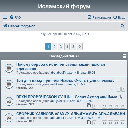
Исламский форум
FAQ
Регистрация
Вход
П
Список форумов
о
Текущее время: 10 авг 2026, 13:11
и
1
2
3
4
5
След.
с
к
Последние темы
Почему борьба с истиной всегда заканчивается
одинаково
Последнее сообщение
abu abduRrazak
«
Вчера, 19:05
Три дня назад приняла Ислам. Очень нужна помощь.
Последнее сообщение
ne4iksen
«
Вчера, 13:50
Ответы:
20
1
2
ВЕХИ ПРОРОЧЕСКОЙ СУННЫ | Салих Ахмад аш-Шами
Последнее сообщение
abu jafar
«
08 авг 2026, 13:25
Ответы:
324
1
19
20
21
22
…
СБОРНИК ХАДИСОВ «САХИХ АЛЬ-ДЖАМИ’» АЛЬ-АЛЬБАНИ
Последнее сообщение
abu abduRrazak
«
06 авг 2026, 19:01
Ответы:
812
1
52
53
54
55
…