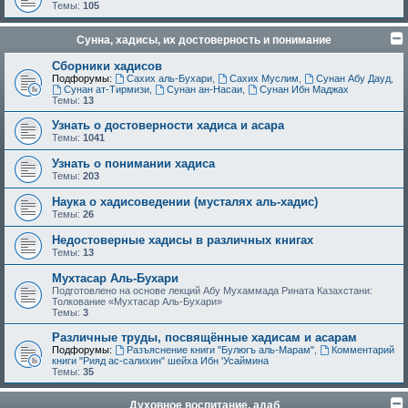
Темы:
105
Сунна, хадисы, их достоверность и понимание
Сборники хадисов
Подфорумы:
Сахих аль-Бухари
,
Сахих Муслим
,
Сунан Абу Дауд
,
Сунан ат-Тирмизи
,
Сунан ан-Насаи
,
Сунан Ибн Маджах
Темы:
13
Узнать о достоверности хадиса и асара
Темы:
1041
Узнать о понимании хадиса
Темы:
203
Наука о хадисоведении (мусталях аль-хадис)
Темы:
26
Недостоверные хадисы в различных книгах
Темы:
13
Мухтасар Аль-Бухари
Подготовлено на основе лекций Абу Мухаммада Рината Казахстани:
Толкование «Мухтасар Аль-Бухари»
Темы:
3
Различные труды, посвящённые хадисам и асарам
Подфорумы:
Разъяснение книги "Булюгъ аль-Марам"
,
Комментарий
книги "Рияд ас-салихин" шейха Ибн 'Усаймина
Темы:
35
Духовное воспитание, адаб