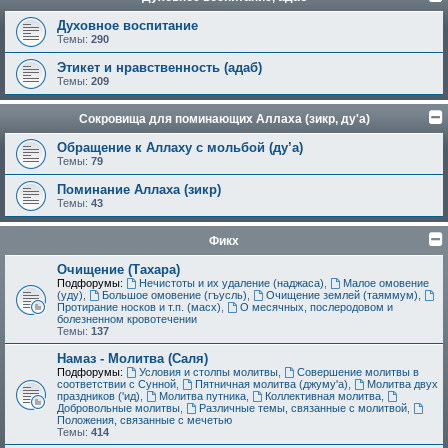
Духовное воспитание
Темы:
290
Этикет и нравственность (адаб)
Темы:
209
Сокровища для поминающих Аллаха (зикр, ду'а)
Обращение к Аллаху с мольбой (ду’а)
Темы:
79
Поминание Аллаха (зикр)
Темы:
43
Фикх
Очищение (Тахара)
Подфорумы:
Нечистоты и их удаление (наджаса)
,
Малое омовение
(уду)
,
Большое омовение (гъусль)
,
Очищение землей (таяммум)
,
Протирание носков и т.п. (масх)
,
О месячных, послеродовом и
болезненном кровотечении
Темы:
137
Намаз - Молитва (Саля)
Подфорумы:
Условия и столпы молитвы
,
Совершение молитвы в
соответствии с Сунной
,
Пятничная молитва (джуму'а)
,
Молитва двух
праздников ('ид)
,
Молитва путника
,
Коллективная молитва
,
Добровольные молитвы
,
Различные темы, связанные с молитвой
,
Положения, связанные с мечетью
Темы:
414