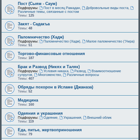
Пост (Сыям - Саум)
Подфорумы:
Пост в месяц Рамадан
,
Добровольные виды поста
,
Различные темы, связанные с постом
Темы:
125
Закят - Cадакъа
Темы:
48
Паломничество (Хадж)
Подфорумы:
Паломничество (Хадж)
,
Малое паломничество (‘Умра)
Темы:
51
Торгово-финансовые отношения
Темы:
187
Брак и Развод (Никях и Таляк)
Подфорумы:
Условия никаха
,
Развод
,
Взаимоотношение
супругов
,
Многоженство
,
Различные вопросы
Темы:
407
Обряды похорон в Исламе (Джаназа)
Темы:
52
Медицина
Темы:
160
Одеяния и украшения
Подфорумы:
Одеяние
,
Украшения
,
Внешний облик
Темы:
119
Еда, питье, жертвоприношения
Темы:
79