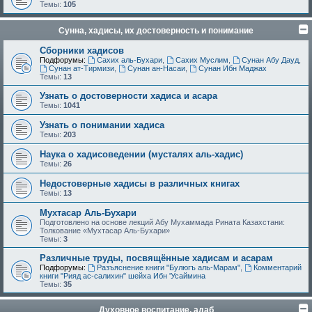
Темы:
105
Сунна, хадисы, их достоверность и понимание
Сборники хадисов
Подфорумы:
Сахих аль-Бухари
,
Сахих Муслим
,
Сунан Абу Дауд
,
Сунан ат-Тирмизи
,
Сунан ан-Насаи
,
Сунан Ибн Маджах
Темы:
13
Узнать о достоверности хадиса и асара
Темы:
1041
Узнать о понимании хадиса
Темы:
203
Наука о хадисоведении (мусталях аль-хадис)
Темы:
26
Недостоверные хадисы в различных книгах
Темы:
13
Мухтасар Аль-Бухари
Подготовлено на основе лекций Абу Мухаммада Рината Казахстани:
Толкование «Мухтасар Аль-Бухари»
Темы:
3
Различные труды, посвящённые хадисам и асарам
Подфорумы:
Разъяснение книги "Булюгъ аль-Марам"
,
Комментарий
книги "Рияд ас-салихин" шейха Ибн 'Усаймина
Темы:
35
Духовное воспитание, адаб