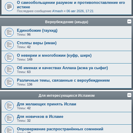
О самообольщении разумом и противопоставление его
истине
Последнее сообщение
A'mash
«
06 авг 2026, 17:21
Вероубеждение (акыда)
Единобожие (таухид)
Темы:
96
Столпы веры (иман)
Темы:
42
О неверии и многобожии (куфр, ширк)
Темы:
149
Об именах и качествах Аллаха (асма уа сыфат)
Темы:
63
Различные темы, связанные с вероубеждением
Темы:
136
Для интересующихся Исламом
Для желающих принять Ислам
Темы:
42
Для новичков в Исламе
Темы:
32
Опровержение распространённых сомнений