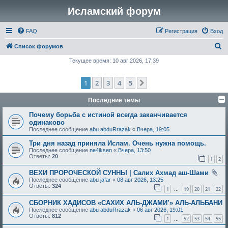
Исламский форум
FAQ
Регистрация
Вход
П
Список форумов
о
Текущее время: 10 авг 2026, 17:39
и
1
2
3
4
5
След.
с
к
Последние темы
Почему борьба с истиной всегда заканчивается
одинаково
Последнее сообщение
abu abduRrazak
«
Вчера, 19:05
Три дня назад приняла Ислам. Очень нужна помощь.
Последнее сообщение
ne4iksen
«
Вчера, 13:50
Ответы:
20
1
2
ВЕХИ ПРОРОЧЕСКОЙ СУННЫ | Салих Ахмад аш-Шами
Последнее сообщение
abu jafar
«
08 авг 2026, 13:25
Ответы:
324
1
19
20
21
22
…
СБОРНИК ХАДИСОВ «САХИХ АЛЬ-ДЖАМИ’» АЛЬ-АЛЬБАНИ
Последнее сообщение
abu abduRrazak
«
06 авг 2026, 19:01
Ответы:
812
1
52
53
54
55
…