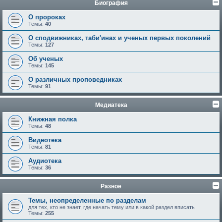
Биография
О пророках
Темы:
40
О сподвижниках, таби'инах и ученых первых поколений
Темы:
127
Об ученых
Темы:
145
О различных проповедниках
Темы:
91
Медиатека
Книжная полка
Темы:
48
Видеотека
Темы:
81
Аудиотека
Темы:
36
Разное
Темы, неопределенные по разделам
для тех, кто не знает, где начать тему или в какой раздел вписать
Темы:
255