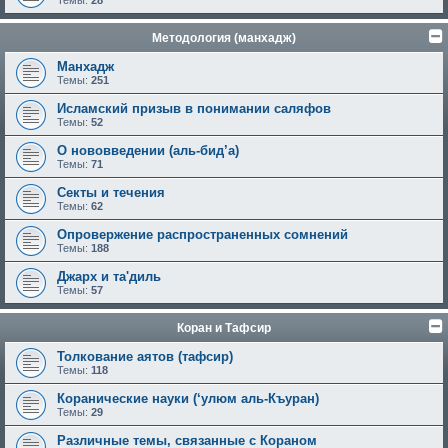
Темы:
28
Методология (манхадж)
Манхадж
Темы:
251
Исламский призыв в понимании саляфов
Темы:
52
О нововведении (аль-бид’а)
Темы:
71
Секты и течения
Темы:
62
Опровержение распространенных сомнений
Темы:
188
Джарх и та'диль
Темы:
57
Коран и Тафсир
Толкование аятов (тафсир)
Темы:
118
Коранические науки (‘улюм аль-Къуран)
Темы:
29
Различные темы, связанные с Кораном