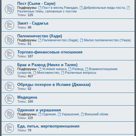
Пост (Сыям - Саум)
Подфорумы:
Пост в месяц Рамадан
,
Добровольные виды поста
,
Различные темы, связанные с постом
Темы:
125
Закят - Cадакъа
Темы:
48
Паломничество (Хадж)
Подфорумы:
Паломничество (Хадж)
,
Малое паломничество (‘Умра)
Темы:
51
Торгово-финансовые отношения
Темы:
187
Брак и Развод (Никях и Таляк)
Подфорумы:
Условия никаха
,
Развод
,
Взаимоотношение
супругов
,
Многоженство
,
Различные вопросы
Темы:
407
Обряды похорон в Исламе (Джаназа)
Темы:
52
Медицина
Темы:
160
Одеяния и украшения
Подфорумы:
Одеяние
,
Украшения
,
Внешний облик
Темы:
119
Еда, питье, жертвоприношения
Темы:
79