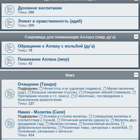
Духовное воспитание
Темы:
290
Этикет и нравственность (адаб)
Темы:
209
Сокровища для поминающих Аллаха (зикр, ду'а)
Обращение к Аллаху с мольбой (ду’а)
Темы:
79
Поминание Аллаха (зикр)
Темы:
43
Фикх
Очищение (Тахара)
Подфорумы:
Нечистоты и их удаление (наджаса)
,
Малое омовение
(уду)
,
Большое омовение (гъусль)
,
Очищение землей (таяммум)
,
Протирание носков и т.п. (масх)
,
О месячных, послеродовом и
болезненном кровотечении
Темы:
137
Намаз - Молитва (Саля)
Подфорумы:
Условия и столпы молитвы
,
Совершение молитвы в
соответствии с Сунной
,
Пятничная молитва (джуму'а)
,
Молитва двух
праздников ('ид)
,
Молитва путника
,
Коллективная молитва
,
Добровольные молитвы
,
Различные темы, связанные с молитвой
,
Положения, связанные с мечетью
Темы:
414