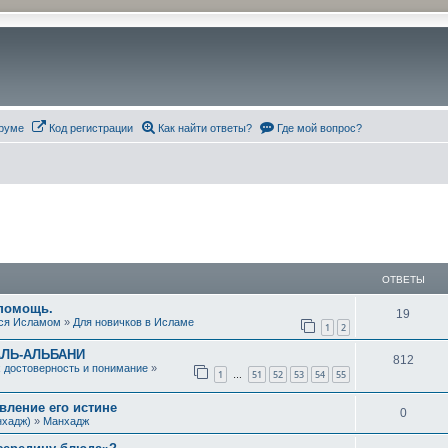
руме
Код регистрации
Как найти ответы?
Где мой вопрос?
ОТВЕТЫ
 помощь.
О
19
ся Исламом
»
Для новичков в Исламе
1
2
т
АЛЬ-АЛЬБАНИ
О
812
в
х достоверность и понимание
»
1
51
52
53
54
55
…
т
е
ление его истине
в
О
0
т
нхадж)
»
Манхадж
е
т
ы