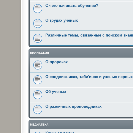
С чего начинать обучение?
О трудах ученых
Различные темы, связанные с поиском знан
БИОГРАФИЯ
О пророках
О сподвижниках, таби'инах и ученых первы
Об ученых
О различных проповедниках
МЕДИАТЕКА