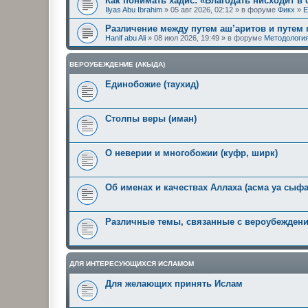
Как понимать хадис: «Благодать нисходит в
Ilyas Abu Ibrahim
» 05 авг 2026, 02:12 » в форуме
Фикх
»
Е
Различение между путем аш’аритов и путем
Hanif abu Ali
» 08 июл 2026, 19:49 » в форуме
Методология
ВЕРОУБЕЖДЕНИЕ (АКЫДА)
Единобожие (таухид)
Столпы веры (иман)
О неверии и многобожии (куфр, ширк)
Об именах и качествах Аллаха (асма уа сыфа
Различные темы, связанные с вероубежден
ДЛЯ ИНТЕРЕСУЮЩИХСЯ ИСЛАМОМ
Для желающих принять Ислам