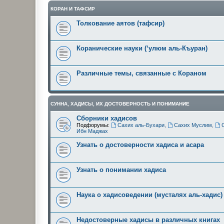
КОРАН И ТАФСИР
Толкование аятов (тафсир)
Коранические науки (‘улюм аль-Къуран)
Различные темы, связанные с Кораном
СУННА, ХАДИСЫ, ИХ ДОСТОВЕРНОСТЬ И ПОНИМАНИЕ
Сборники хадисов
Подфорумы:
Сахих аль-Бухари
,
Сахих Муслим
,
Ибн Маджах
Узнать о достоверности хадиса и асара
Узнать о понимании хадиса
Наука о хадисоведении (мусталях аль-хадис)
Недостоверные хадисы в различных книгах