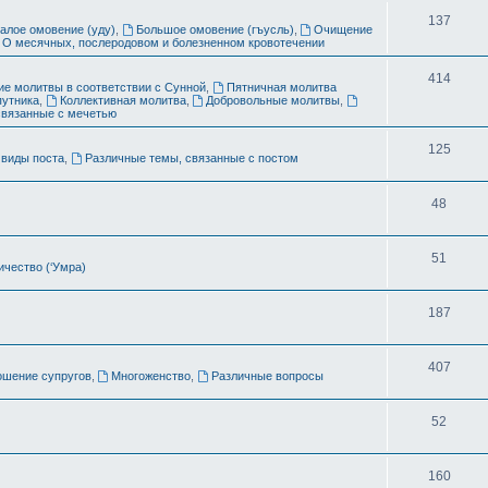
ы
Т
137
алое омовение (уду)
,
Большое омовение (гъусль)
,
Очищение
О месячных, послеродовом и болезненном кровотечении
е
м
Т
414
е молитвы в соответствии с Сунной
,
Пятничная молитва
путника
,
Коллективная молитва
,
Добровольные молитвы
,
ы
е
связанные с мечетью
м
Т
125
виды поста
,
Различные темы, связанные с постом
ы
е
Т
48
м
е
ы
Т
51
м
чество (‘Умра)
е
ы
Т
187
м
е
ы
Т
407
м
ошение супругов
,
Многоженство
,
Различные вопросы
е
ы
Т
52
м
е
ы
Т
160
м