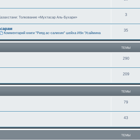
е
ы
Т
3
м
Казахстани: Толкование «Мухтасар Аль-Бухари»
е
ы
асарам
Т
35
м
Комментарий книги "Рияд ас-салихин" шейха Ибн 'Усаймина
е
ы
м
ТЕМЫ
ы
Т
290
е
Т
209
м
е
ы
м
ТЕМЫ
ы
Т
79
е
Т
43
м
е
ы
м
ТЕМЫ