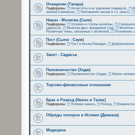
Очищение (Тахара)
Подфорумы:
Нечистоты и их удаление (наджаса)
,
М
землей (таяммум)
,
Протирание носков и т.п. (масх)
,
Намаз - Молитва (Саля)
Подфорумы:
Условия и столпы молитвы
,
Совершени
(джуму'а)
,
Молитва двух праздников ('ид)
,
Молитва 
Различные темы, связанные с молитвой
,
Положения, 
Пост (Сыям - Саум)
Подфорумы:
Пост в месяц Рамадан
,
Добровольные 
Закят - Cадакъа
Паломничество (Хадж)
Подфорумы:
Паломничество (Хадж)
,
Малое паломни
Торгово-финансовые отношения
Брак и Развод (Никях и Таляк)
Подфорумы:
Условия никаха
,
Развод
,
Взаимоотн
Обряды похорон в Исламе (Джаназа)
Медицина