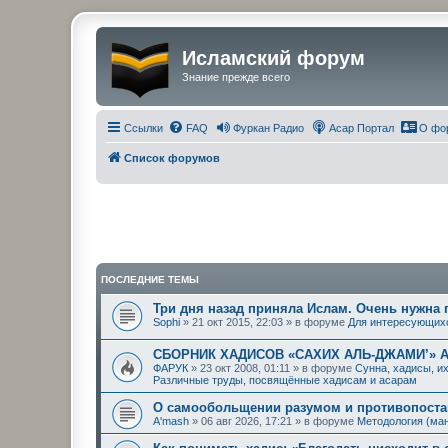
Исламский форум
Знание прежде всего
Ссылки
FAQ
Фуркан Радио
Асар Портал
О фо
Список форумов
ПОСЛЕДНИЕ ТЕМЫ
Три дня назад приняла Ислам. Очень нужна
Sophi
» 21 окт 2015, 22:03 » в форуме
Для интересующих
СБОРНИК ХАДИСОВ «САХИХ АЛЬ-ДЖАМИ’» 
ФАРУК
» 23 окт 2008, 01:11 » в форуме
Сунна, хадисы, и
Различные труды, посвящённые хадисам и асарам
О самообольщении разумом и противопостав
A'mash
» 06 авг 2026, 17:21 » в форуме
Методология (ма