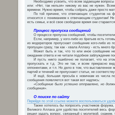
Необходимо усвоить, что всем задающим вопросы х
или: «Нет, так нельзя» никому из вас не нужен. Все
времени. Нужно время, чтобы собрать даже просто мат
По той причине, что отвечающих студентов на 
относится с пониманием к отвечающим студентам! Не 
есть семьи, и всё свое свободное время они стараются
Процесс пропуска сообщений
О процессе пропуска сообщений, чтобы посетители
Если, например, у кого-либо из братьев есть готов
из модераторов пропускает сообщение кого-либо из по
пропущен сразу, так как - хвала Аллаху - есть много 
Может быть и так, что то или иное сообщение не
ожидании ответа и не читали подобное заблуждение по
И пусть никто ошибочно не полагает, что на это
пропускать и т.д. Это не так, и всем прекрасно в
оппонентами, и т.п. Но дело в том, что выставленное 
партий и течений не пропускают статьи, не соответст
И ещё, большая просьба к новичкам из числа по
сообщения появляется вот такая вот надпись:
«Сообщение было успешно отправлено, но долж
сообщения»
.
О поиске по сайту
Перейдя по этой ссылке можете воспользоваться удо
Также хотелось бы попросить участников форума, 
Великого Аллаха для удобства посетителей весь фор
решил задать вопрос, связанный с молитвой, скажем, 