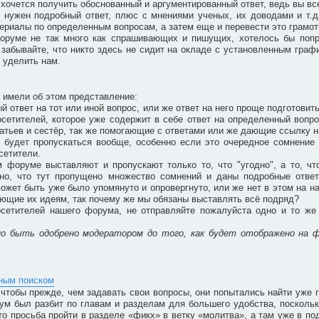
очется получить обоснованный и аргументированный ответ, ведь вы все 
м нужен подробный ответ, плюс с мнениями ученых, их доводами и т.д
ериалы по определенным вопросам, а затем еще и перевести это грамотн
форуме не так много как спрашивающих и пишущих, хотелось бы попр
забывайте, что никто здесь не сидит на окладе с установленным графи
 уделить нам.
 имели об этом представление:
ый ответ на тот или иной вопрос, или же ответ на него проще подготовит
сетителей, которое уже содержит в себе ответ на определенный вопро
братьев и сестёр, так же помогающие с ответами или же дающие ссылку н
 будет пропускаться вообще, особенно если это очередное сомнение 
сетители.
м форуме выставляют и пропускают только то, что "угодно", а то, ч
идно, что тут пропущено множество сомнений и даны подробные отве
может быть уже было упомянуто и опровергнуто, или же нет в этом на н
вующие их идеям, так почему же мы обязаны выставлять всё подряд?
сетителей нашего форума, не отправляйте пожалуйста одно и то же 
но быть одобрено модератором до того, как будет отображено на 
бным поиском
чтобы прежде, чем задавать свои вопросы, они попытались найти уже г
ум был разбит по главам и разделам для большего удобства, поскольк
то просьба пройти в разделе «фикх» в ветку «молитва», а там уже в под