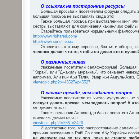
О ссылках на посторонние ресурсы
Большая просьба к посетителям форума следить за
большая просьба не выставлять сюда это!
Также большая просьба при выставлении книг или
сёстры выставляют для скачивания какие-либо файлы
Старайтесь пользоваться нормальными файлообмен
http://www.4shared.com/
http://www.sendfile.su/
Отнеситесь к этому серьёзно, братья и сёстры, в
человек делает что-то, чтобы он делал это в лучш
О различных никах
Уважаемые посетители саляф-форума! Большая п
"Коран", или "Джахиль мураккаб", что означает неве
например, Али ибн Аби Талиб, Умар ибн Абдуль-Азиз, С
viewtopic.php?p=45527#p45527
О саламе прежде, чем задавать вопрос
Уважаемые посетители из числа мусульман, не з
следует давать прежде, чем задавать вопрос! А что
аль-джами’» № 3699.
Также посланник Аллаха (да благословит его Алла
«Сахих аль-джами’» № 6122.
viewtopic.php?f=33&t=3426
И достаточно того, что распространение салама 
причина вхождения в Рай! Со слов Абу Хурайры сообщ
не уверуете вы до тех пор, пока не станете люби