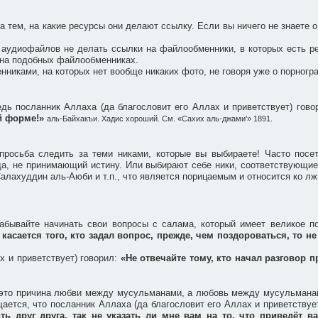
 тем, на какие ресурсы они делают ссылку. Если вы ничего не знаете о
 аудиофайлов не делать ссылки на файлообменники, в которых есть ре
 на подобных файлообменниках.
никами, на которых нет вообще никаких фото, не говоря уже о порногр
едь посланник Аллаха (да благословит его Аллах и приветствует) гов
ей форме!»
аль-Байхакъи. Хадис хороший. См. «Сахих аль-джами’» 1891.
росьба следить за теми никами, которые вы выбираете! Часто посет
жда, не принимающий истину. Или выбирают себе ники, соответствующи
алахуддин аль-Аюби и т.п., что является порицаемым и относится ко лж
абывайте начинать свои вопросы с салама, который имеет великое п
 касается того, кто задал вопрос, прежде, чем поздороваться, то не
х и приветствует) говорил:
«Не отвечайте тому, кто начал разговор п
– это причина любви между мусульманами, а любовь между мусульманами
ается, что посланник Аллаха (да благословит его Аллах и приветствуе
ть друг друга, так не указать ли мне вам на то, что приведёт 