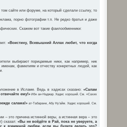
 том сайте или форуме, на который сделали ссылку, то
клама, порно фотографии т.п. Не редко братья и даже
афических. Скажем вот такие фаилообменники:
орил:
«Воистину, Всевышний Аллах любит, что когда
ители выбирают порицаемые ники, как например, ник
е именам, фамилиям и отчеству конкретных людей, как
и.
оложение в Исламе. Ведь в хадисах сказано:
«Салам
 отвечайте ему!»
Ибн ан-Наджар. Хадис хороший. См. «Сахих
режде салама!»
ат-Табарани, Абу Ну’айм. Хадис хороший. См.
 – это причина истинной веры, а истинная вера – это
т) сказал:
«Вы не войдёте в Рай, пока не уверуете, а
вас к взаимной любви, если вы будете делать это?