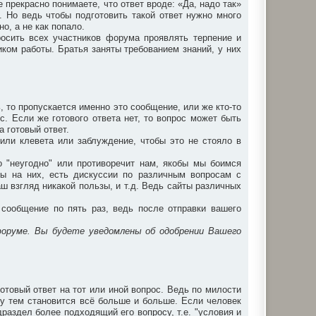
прекрасно понимаете, что ответ вроде: «Да, надо так»
. Но ведь чтобы подготовить такой ответ нужно много
о, а не как попало.
осить всех участников форума проявлять терпение и
ком работы. Братья заняты требованием знаний, у них
ь, то пропускается именно это сообщение, или же кто-то
с. Если же готового ответа нет, то вопрос может быть
а готовый ответ.
или клевета или заблуждение, чтобы это не стояло в
то "неугодно" или противоречит нам, якобы мы боимся
ты на них, есть дискуссии по различным вопросам с
аш взгляд никакой пользы, и т.д. Ведь сайты различных
сообщение по пять раз, ведь после отправки вашего
форуме. Вы будете уведомлены об одобрении Вашего
отовый ответ на тот или иной вопрос. Ведь по милости
у тем становится всё больше и больше. Если человек
раздел более подходящий его вопросу, т.е. "условия и