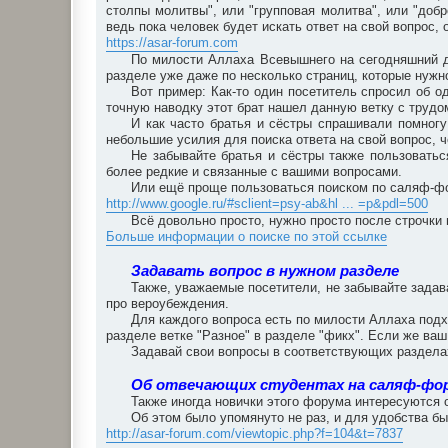
столпы молитвы", или "групповая молитва", или "добро
ведь пока человек будет искать ответ на свой вопрос
https://asar-forum.com
По милости Аллаха Всевышнего на сегодняшний д
разделе уже даже по несколько страниц, которые нужно
Вот пример: Как-то один посетитель спросил об о
точную наводку этот брат нашел данную ветку с трудом
И как часто братья и сёстры спрашивали помногу
небольшие усилия для поиска ответа на свой вопрос, 
Не забывайте братья и сёстры также пользоватьс
более редкие и связанные с вашими вопросами.
Или ещё проще пользоваться поиском по саляф-фо
http://www.google.ru/#sclient=psy-ab&hl ... =p&pdl=500
Всё довольно просто, нужно просто после строчки 
Больше информации о поиске по этой ссылке
Задавать вопрос в нужном разделе
Также, уважаемые посетители, не забывайте зада
про вероубеждения.
Для каждого вопроса есть по милости Аллаха подх
разделе ветке "Разное" в разделе "фикх". Если же ваш
Задавай свои вопросы в соответствующих разделах
Об отвечающих студентах на саляф-фо
Также иногда новички этого форума интересуются 
Об этом было упомянуто не раз, и для удобства бы
http://asar-forum.com/viewtopic.php?f=104&t=7837