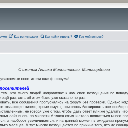
руме
Код регистрации
Как найти ответы?
Где мой вопрос?
С именем Аллаха Милостивого, Милосердного
, уважаемые посетители саляф-форума!
 посетителей
тем, что много людей направляют к нам свои возмущения по поводу 
 ещё раз, хоть об этом было уже сказано не раз.
ровать, все сообщения пропускались на форум без проверки. Однако когд
, не желающие ничего, кроме смуты, пришлось блокировать все сообще
ставленным, не говоря уже о том, чтобы дать ответ или же удалить что
ишья сайт вновь по милости Аллаха ожил и стало появляться много поле
ся, а наоборот увеличивается, и на данный момент в ожидании пропус
лько месяцев. А тут многие возмущаются по причине того, что их сообщ