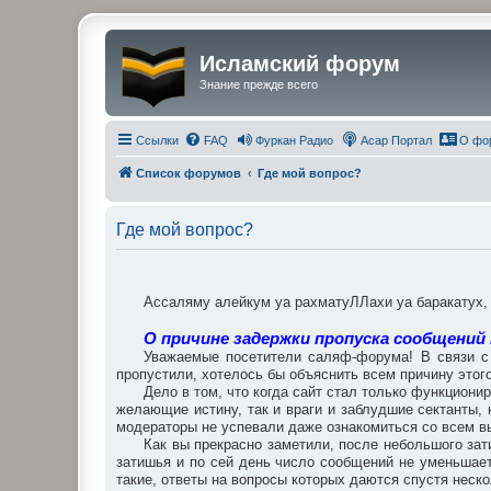
Исламский форум
Знание прежде всего
Ссылки
FAQ
Фуркан Радио
Асар Портал
О фо
Список форумов
Где мой вопрос?
Где мой вопрос?
Ассаляму алейкум уа рахматуЛЛахи уа баракатух
О причине задержки пропуска сообщений
Уважаемые посетители саляф-форума! В связи с 
пропустили, хотелось бы объяснить всем причину этого
Дело в том, что когда сайт стал только функциони
желающие истину, так и враги и заблудшие сектанты
модераторы не успевали даже ознакомиться со всем вы
Как вы прекрасно заметили, после небольшого зат
затишья и по сей день число сообщений не уменьшает
такие, ответы на вопросы которых даются спустя неско