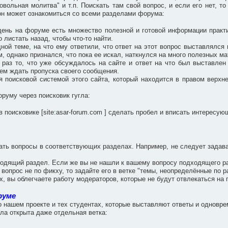
вольная молитва" и т.п. Поискать там свой вопрос, и если его нет, то
, он может ознакомиться со всеми разделами форума:
ень на форуме есть множество полезной и готовой информации практ
 листать назад, чтобы что-то найти.
дной теме, на что ему ответили, что ответ на этот вопрос выставлялс
, однако признался, что пока ее искал, наткнулся на много полезных м
 раз то, что уже обсуждалось на сайте и ответ на что был выставле
чем ждать пропуска своего сообщения.
я поисковой системой этого сайта, который находится в правом верхн
руму через поисковик гугла:
в поисковике [site:asar-forum.com ] сделать пробел и вписать интересу
вать вопросы в соответствующих разделах. Например, не следует задав
одящий раздел. Если же вы не нашли к вашему вопросу подходящего разд
 вопрос не по фикху, то задайте его в ветке "темы, неопределённые по р
, вы облегчаете работу модераторов, которые не будут отвлекаться н
руме
о нашем проекте и тех студентах, которые выставляют ответы и однов
ла открыта даже отдельная ветка: