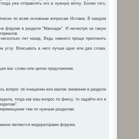
 тогда уже отправлять его в нужную ветку. Более того,
ически по всем основным вопросам Ислама. В каждом
я на форуме в разделе "Манхадж". И несмотря на такую
атериалов.
н несколько лет назад. Ведь намного проще приложить
ем углу. Вписывать в него лучше одно или два слова,
ющее вас слово или целое предложение.
ать вопрос об очищении или малом омовении в разделе
ела, тогда как ваш вопрос по фикху, то задайте его в
азделам".
а перемещение тем по нужным разделам.
ременно являются модераторами форума.