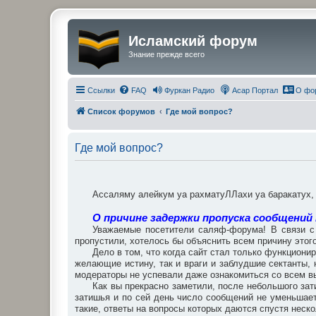
Исламский форум
Знание прежде всего
Ссылки
FAQ
Фуркан Радио
Асар Портал
О фо
Список форумов
Где мой вопрос?
Где мой вопрос?
Ассаляму алейкум уа рахматуЛЛахи уа баракатух
О причине задержки пропуска сообщений
Уважаемые посетители саляф-форума! В связи с 
пропустили, хотелось бы объяснить всем причину этого
Дело в том, что когда сайт стал только функциони
желающие истину, так и враги и заблудшие сектанты
модераторы не успевали даже ознакомиться со всем вы
Как вы прекрасно заметили, после небольшого зат
затишья и по сей день число сообщений не уменьшает
такие, ответы на вопросы которых даются спустя неско