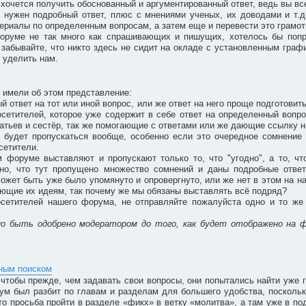
очется получить обоснованный и аргументированный ответ, ведь вы все 
м нужен подробный ответ, плюс с мнениями ученых, их доводами и т.д
ериалы по определенным вопросам, а затем еще и перевести это грамотн
форуме не так много как спрашивающих и пишущих, хотелось бы попр
забывайте, что никто здесь не сидит на окладе с установленным графи
 уделить нам.
 имели об этом представление:
ый ответ на тот или иной вопрос, или же ответ на него проще подготовит
сетителей, которое уже содержит в себе ответ на определенный вопро
братьев и сестёр, так же помогающие с ответами или же дающие ссылку н
 будет пропускаться вообще, особенно если это очередное сомнение 
сетители.
м форуме выставляют и пропускают только то, что "угодно", а то, ч
идно, что тут пропущено множество сомнений и даны подробные отве
может быть уже было упомянуто и опровергнуто, или же нет в этом на н
вующие их идеям, так почему же мы обязаны выставлять всё подряд?
сетителей нашего форума, не отправляйте пожалуйста одно и то же 
но быть одобрено модератором до того, как будет отображено на 
бным поиском
чтобы прежде, чем задавать свои вопросы, они попытались найти уже г
ум был разбит по главам и разделам для большего удобства, поскольк
то просьба пройти в разделе «фикх» в ветку «молитва», а там уже в под