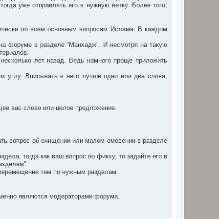
 тогда уже отправлять его в нужную ветку. Более того,
ически по всем основным вопросам Ислама. В каждом
я на форуме в разделе "Манхадж". И несмотря на такую
атериалов.
н несколько лет назад. Ведь намного проще приложить
ем углу. Вписывать в него лучше одно или два слова,
ющее вас слово или целое предложение.
ать вопрос об очищении или малом омовении в разделе
ела, тогда как ваш вопрос по фикху, то задайте его в
азделам".
а перемещение тем по нужным разделам.
ременно являются модераторами форума.