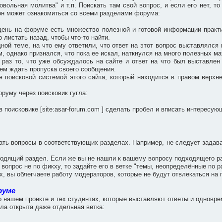
вольная молитва" и т.п. Поискать там свой вопрос, и если его нет, то
, он может ознакомиться со всеми разделами форума:
ень на форуме есть множество полезной и готовой информации практ
 листать назад, чтобы что-то найти.
дной теме, на что ему ответили, что ответ на этот вопрос выставлялс
, однако признался, что пока ее искал, наткнулся на много полезных м
 раз то, что уже обсуждалось на сайте и ответ на что был выставле
чем ждать пропуска своего сообщения.
я поисковой системой этого сайта, который находится в правом верхн
руму через поисковик гугла:
в поисковике [site:asar-forum.com ] сделать пробел и вписать интересу
вать вопросы в соответствующих разделах. Например, не следует задав
одящий раздел. Если же вы не нашли к вашему вопросу подходящего разд
 вопрос не по фикху, то задайте его в ветке "темы, неопределённые по р
, вы облегчаете работу модераторов, которые не будут отвлекаться н
руме
о нашем проекте и тех студентах, которые выставляют ответы и однов
ла открыта даже отдельная ветка: