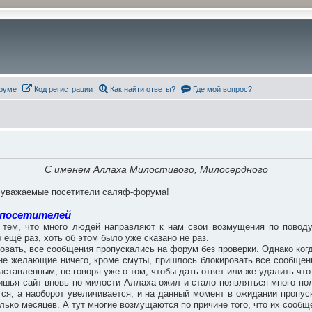
руме
Код регистрации
Как найти ответы?
Где мой вопрос?
С именем Аллаха Милостивого, Милосердного
, уважаемые посетители саляф-форума!
 посетителей
тем, что много людей направляют к нам свои возмущения по поводу 
 ещё раз, хоть об этом было уже сказано не раз.
ровать, все сообщения пропускались на форум без проверки. Однако когд
, не желающие ничего, кроме смуты, пришлось блокировать все сообще
ставленным, не говоря уже о том, чтобы дать ответ или же удалить что
ишья сайт вновь по милости Аллаха ожил и стало появляться много поле
ся, а наоборот увеличивается, и на данный момент в ожидании пропус
лько месяцев. А тут многие возмущаются по причине того, что их сообщ