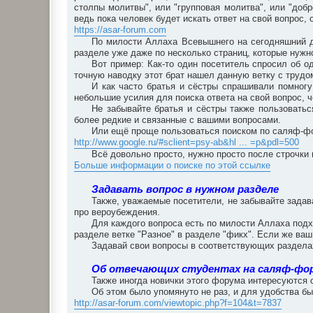
столпы молитвы", или "групповая молитва", или "добро
ведь пока человек будет искать ответ на свой вопрос
https://asar-forum.com
По милости Аллаха Всевышнего на сегодняшний д
разделе уже даже по несколько страниц, которые нужно
Вот пример: Как-то один посетитель спросил об о
точную наводку этот брат нашел данную ветку с трудом
И как часто братья и сёстры спрашивали помногу
небольшие усилия для поиска ответа на свой вопрос, 
Не забывайте братья и сёстры также пользоватьс
более редкие и связанные с вашими вопросами.
Или ещё проще пользоваться поиском по саляф-фо
http://www.google.ru/#sclient=psy-ab&hl ... =p&pdl=500
Всё довольно просто, нужно просто после строчки 
Больше информации о поиске по этой ссылке
Задавать вопрос в нужном разделе
Также, уважаемые посетители, не забывайте зада
про вероубеждения.
Для каждого вопроса есть по милости Аллаха подх
разделе ветке "Разное" в разделе "фикх". Если же ваш
Задавай свои вопросы в соответствующих разделах
Об отвечающих студентах на саляф-фо
Также иногда новички этого форума интересуются 
Об этом было упомянуто не раз, и для удобства бы
http://asar-forum.com/viewtopic.php?f=104&t=7837