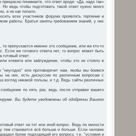
прекрасно понимаете, что ответ вроде: «Да, надо так»
. Но ведь чтобы подготовить такой ответ нужно много
о, а не как попало.
осить всех участников форума проявлять терпение и
ком работы. Братья заняты требованием знаний, у них
ь, то пропускается именно это сообщение, или же кто-то
с. Если же готового ответа нет, то вопрос может быть
а готовый ответ.
или клевета или заблуждение, чтобы это не стояло в
то "неугодно" или противоречит нам, якобы мы боимся
ты на них, есть дискуссии по различным вопросам с
аш взгляд никакой пользы, и т.д. Ведь сайты различных
сообщение по пять раз, ведь после отправки вашего
форуме. Вы будете уведомлены об одобрении Вашего
отовый ответ на тот или иной вопрос. Ведь по милости
у тем становится всё больше и больше. Если человек
раздел более подходящий его вопросу, т.е. "условия и