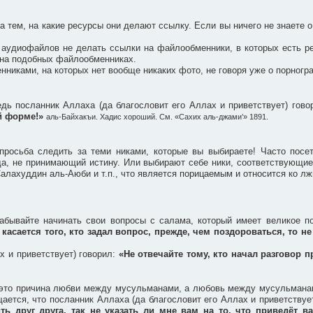
 тем, на какие ресурсы они делают ссылку. Если вы ничего не знаете о
 аудиофайлов не делать ссылки на файлообменники, в которых есть ре
 на подобных файлообменниках.
никами, на которых нет вообще никаких фото, не говоря уже о порногр
едь посланник Аллаха (да благословит его Аллах и приветствует) гов
ей форме!»
аль-Байхакъи. Хадис хороший. См. «Сахих аль-джами’» 1891.
росьба следить за теми никами, которые вы выбираете! Часто посет
жда, не принимающий истину. Или выбирают себе ники, соответствующи
алахуддин аль-Аюби и т.п., что является порицаемым и относится ко лж
абывайте начинать свои вопросы с салама, который имеет великое п
 касается того, кто задал вопрос, прежде, чем поздороваться, то не
х и приветствует) говорил:
«Не отвечайте тому, кто начал разговор п
– это причина любви между мусульманами, а любовь между мусульманами
ается, что посланник Аллаха (да благословит его Аллах и приветствуе
ть друг друга, так не указать ли мне вам на то, что приведёт 