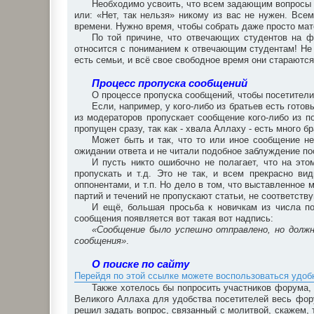
Необходимо усвоить, что всем задающим вопросы х
или: «Нет, так нельзя» никому из вас не нужен. Все
времени. Нужно время, чтобы собрать даже просто мат
По той причине, что отвечающих студентов на 
относится с пониманием к отвечающим студентам! Не 
есть семьи, и всё свое свободное время они стараются
Процесс пропуска сообщений
О процессе пропуска сообщений, чтобы посетители
Если, например, у кого-либо из братьев есть готов
из модераторов пропускает сообщение кого-либо из по
пропущен сразу, так как - хвала Аллаху - есть много 
Может быть и так, что то или иное сообщение не
ожидании ответа и не читали подобное заблуждение по
И пусть никто ошибочно не полагает, что на это
пропускать и т.д. Это не так, и всем прекрасно в
оппонентами, и т.п. Но дело в том, что выставленное 
партий и течений не пропускают статьи, не соответст
И ещё, большая просьба к новичкам из числа по
сообщения появляется вот такая вот надпись:
«Сообщение было успешно отправлено, но долж
сообщения»
.
О поиске по сайту
Перейдя по этой ссылке можете воспользоваться удо
Также хотелось бы попросить участников форума, 
Великого Аллаха для удобства посетителей весь фор
решил задать вопрос, связанный с молитвой, скажем, 