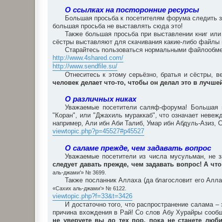
О ссылках на посторонние ресурсы
Большая просьба к посетителям форума следить за
большая просьба не выставлять сюда это!
Также большая просьба при выставлении книг или
сёстры выставляют для скачивания какие-либо файлы
Старайтесь пользоваться нормальными файлообмен
http://www.4shared.com/
http://www.sendfile.su/
Отнеситесь к этому серьёзно, братья и сёстры, в
человек делает что-то, чтобы он делал это в лучш
О различных никах
Уважаемые посетители саляф-форума! Большая п
"Коран", или "Джахиль мураккаб", что означает неве
например, Али ибн Аби Талиб, Умар ибн Абдуль-Азиз, С
viewtopic.php?p=45527#p45527
О саламе прежде, чем задавать вопрос
Уважаемые посетители из числа мусульман, не з
следует давать прежде, чем задавать вопрос! А что
аль-джами’» № 3699.
Также посланник Аллаха (да благословит его Алла
«Сахих аль-джами’» № 6122.
viewtopic.php?f=33&t=3426
И достаточно того, что распространение салама 
причина вхождения в Рай! Со слов Абу Хурайры сообщ
не уверуете вы до тех пор, пока не станете люби