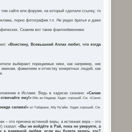
 том сайте или форуме, на который сделали ссылку, то
клама, порно фотографии т.п. Не редко братья и даже
афических. Скажем вот такие фаилообменники:
орил:
«Воистину, Всевышний Аллах любит, что когда
ители выбирают порицаемые ники, как например, ник
е именам, фамилиям и отчеству конкретных людей, как
и.
оложение в Исламе. Ведь в хадисах сказано:
«Салам
 отвечайте ему!»
Ибн ан-Наджар. Хадис хороший. См. «Сахих
режде салама!»
ат-Табарани, Абу Ну’айм. Хадис хороший. См.
 – это причина истинной веры, а истинная вера – это
т) сказал:
«Вы не войдёте в Рай, пока не уверуете, а
вас к взаимной любви, если вы будете делать это?