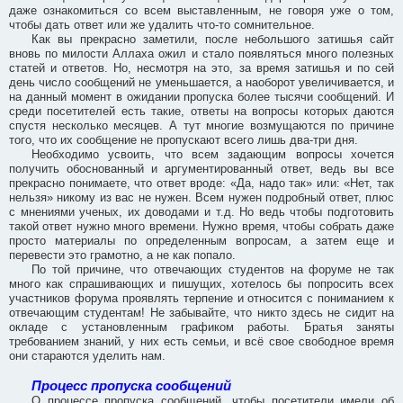
даже ознакомиться со всем выставленным, не говоря уже о том,
чтобы дать ответ или же удалить что-то сомнительное.
Как вы прекрасно заметили, после небольшого затишья сайт
вновь по милости Аллаха ожил и стало появляться много полезных
статей и ответов. Но, несмотря на это, за время затишья и по сей
день число сообщений не уменьшается, а наоборот увеличивается, и
на данный момент в ожидании пропуска более тысячи сообщений. И
среди посетителей есть такие, ответы на вопросы которых даются
спустя несколько месяцев. А тут многие возмущаются по причине
того, что их сообщение не пропускают всего лишь два-три дня.
Необходимо усвоить, что всем задающим вопросы хочется
получить обоснованный и аргументированный ответ, ведь вы все
прекрасно понимаете, что ответ вроде: «Да, надо так» или: «Нет, так
нельзя» никому из вас не нужен. Всем нужен подробный ответ, плюс
с мнениями ученых, их доводами и т.д. Но ведь чтобы подготовить
такой ответ нужно много времени. Нужно время, чтобы собрать даже
просто материалы по определенным вопросам, а затем еще и
перевести это грамотно, а не как попало.
По той причине, что отвечающих студентов на форуме не так
много как спрашивающих и пишущих, хотелось бы попросить всех
участников форума проявлять терпение и относится с пониманием к
отвечающим студентам! Не забывайте, что никто здесь не сидит на
окладе с установленным графиком работы. Братья заняты
требованием знаний, у них есть семьи, и всё свое свободное время
они стараются уделить нам.
Процесс пропуска сообщений
О процессе пропуска сообщений, чтобы посетители имели об