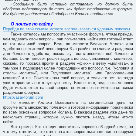
«Сообщение было успешно отправлено, но должно быть
одобрено модератором до того, как будет отображено на форуме.
Вы будете уведомлены об одобрении Вашего сообщения»
.
О поиске по сайту
Перейдя по этой ссылке можете воспользоваться удобным поиском
Также хотелось бы попросить участников форума, чтобы прежде,
чем задавать свои вопросы, они попытались найти уже готовый ответ
на тот или иной вопрос. Ведь по милости Великого Аллаха для
удобства посетителей весь форум был разбит по главам и разделам
для большего удобства, поскольку тем становится всё больше и
больше. Если человек решил задать вопрос, связанный с молитвой,
скажем, то просьба пройти в разделе «фикх» в ветку «молитва», а
там уже в подраздел более подходящий его вопросу, т.е. "условия и
столпы молитвы", или "групповая молитва", или "добровольная
молитва" и т.п. Поискать там свой вопрос, и если его нет, то тогда
уже отправлять его в нужную ветку. Более того, ведь пока человек
будет искать ответ на свой вопрос, он может ознакомиться со всеми
разделами форума:
https://asar-forum.com
По милости Аллаха Всевышнего на сегодняшний день на
форуме есть множество полезной и готовой информации практически
по всем основным вопросам Ислама. В каждом разделе уже даже по
несколько страниц, которые нужно листать назад, чтобы что-то
найти.
Вот пример: Как-то один посетитель спросил об одной теме, на
что ему ответили, что ответ на этот вопрос выставлялся на форуме