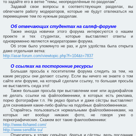
то задайте его в ветке "темы, неопределённые по разделам".
Задавай свои вопросы в соответствующих разделах, вы
облегчаете работу модераторов, которые не будут отвлекаться на
перемещение тем по нужным разделам.
Об отвечающих студентах на саляф-форуме
Также иногда новички этого форума интересуются о нашем
проекте и тех студентах, которые выставляют ответы и
одновременно являются модераторами форума.
Об этом было упомянуто не раз, и для удобства была открыта
даже отдельная ветка:
http://asar-forum.com/viewtopic.php?f=104&t=7837
О ссылках на посторонние ресурсы
Большая просьба к посетителям форума следить за тем, на
какие ресурсы они делают ссылку. Если вы ничего не знаете о том
сайте или форуме, на который сделали ссылку, то большая просьба
не выставлять сюда это!
Также большая просьба при выставлении книг или аудиофайлов
не делать ссылки на файлообменники, в которых есть реклама,
порно фотографии т.п. Не редко братья и даже сёстры выставляют
для скачивания какие-либо файлы на подобных файлообменниках.
Старайтесь пользоваться нормальными файлообменниками, на
которых нет вообще никаких фото, не говоря уже о
порнографических. Скажем вот такие фаилообменники:
http://www.4shared.com/
http://www.sendfile.su/
Отнеситесь к этому серьёзно, братья и сёстры, ведь посланник