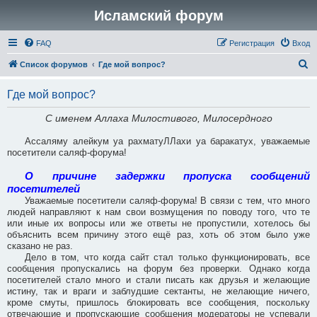
Исламский форум
FAQ
Регистрация
Вход
П
Список форумов
Где мой вопрос?
о
Где мой вопрос?
и
с
С именем Аллаха Милостивого, Милосердного
к
Ассаляму алейкум уа рахматуЛЛахи уа баракатух, уважаемые
посетители саляф-форума!
О причине задержки пропуска сообщений
посетителей
Уважаемые посетители саляф-форума! В связи с тем, что много
людей направляют к нам свои возмущения по поводу того, что те
или иные их вопросы или же ответы не пропустили, хотелось бы
объяснить всем причину этого ещё раз, хоть об этом было уже
сказано не раз.
Дело в том, что когда сайт стал только функционировать, все
сообщения пропускались на форум без проверки. Однако когда
посетителей стало много и стали писать как друзья и желающие
истину, так и враги и заблудшие сектанты, не желающие ничего,
кроме смуты, пришлось блокировать все сообщения, поскольку
отвечающие и пропускающие сообщения модераторы не успевали