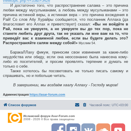
viewtopic.php?f=33&t=3426
И достаточно того, что распространение салама – это причина
любви между мусульманами, а любовь между мусульманами – это
причина истинной веры, а истинная вера – это причина вхождения в
Рай! Со слов Абу Хурайры сообщается, что посланник Аллаха (да
благословит его Аллах и приветствует) сказал:
«Вы не войдёте в
Рай, пока не уверуете, а не уверуете вы до тех пор, пока не
станете любить друг друга, так не указать ли мне вам на то, что
приведёт вас к взаимной любви, если вы будете делать это?
Распространяйте салям между собой!»
Муслим 54.
БаракаЛЛаху фикум, приносим свои извинения за какие-либо
неудобства или обиду, если она неосознанно была нанесена кому-
либо из посетителей, и просим проявлять терпение и думать не
только о себе.
Также хотелось бы посоветовать не только писать самому и
спрашивать, но и побольше читать.
В завершении, мы воздаём хвалу Аллаху - Господу миров!
Администрация
https://asar-forum.com
Список форумов
Часовой пояс:
UTC+03:00
Исламский форум Asar-Forum.com
2008 - 2026 © Все права защищены