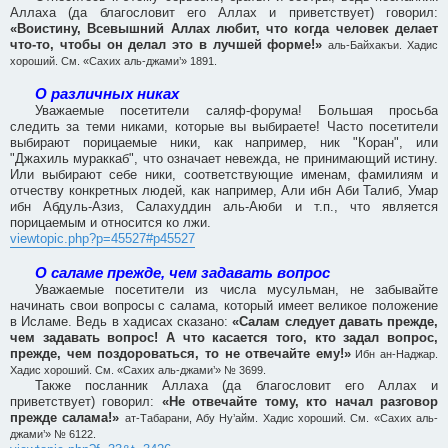
Аллаха (да благословит его Аллах и приветствует) говорил:
«Воистину, Всевышний Аллах любит, что когда человек делает
что-то, чтобы он делал это в лучшей форме!»
аль-Байхакъи. Хадис
хороший. См. «Сахих аль-джами’» 1891.
О различных никах
Уважаемые посетители саляф-форума! Большая просьба
следить за теми никами, которые вы выбираете! Часто посетители
выбирают порицаемые ники, как например, ник "Коран", или
"Джахиль мураккаб", что означает невежда, не принимающий истину.
Или выбирают себе ники, соответствующие именам, фамилиям и
отчеству конкретных людей, как например, Али ибн Аби Талиб, Умар
ибн Абдуль-Азиз, Салахуддин аль-Аюби и т.п., что является
порицаемым и относится ко лжи.
viewtopic.php?p=45527#p45527
О саламе прежде, чем задавать вопрос
Уважаемые посетители из числа мусульман, не забывайте
начинать свои вопросы с салама, который имеет великое положение
в Исламе. Ведь в хадисах сказано:
«Салам следует давать прежде,
чем задавать вопрос! А что касается того, кто задал вопрос,
прежде, чем поздороваться, то не отвечайте ему!»
Ибн ан-Наджар.
Хадис хороший. См. «Сахих аль-джами’» № 3699.
Также посланник Аллаха (да благословит его Аллах и
приветствует) говорил:
«Не отвечайте тому, кто начал разговор
прежде салама!»
ат-Табарани, Абу Ну’айм. Хадис хороший. См. «Сахих аль-
джами’» № 6122.