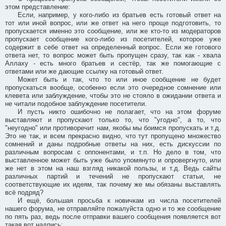
этом представление:
Если, например, у кого-либо из братьев есть готовый ответ на
тот или иной вопрос, или же ответ на него проще подготовить, то
пропускается именно это сообщение, или же кто-то из модераторов
пропускает сообщение кого-либо из посетителей, которое уже
содержит в себе ответ на определенный вопрос. Если же готового
ответа нет, то вопрос может быть пропущен сразу, так как - хвала
Аллаху - есть много братьев и сестёр, так же помогающие с
ответами или же дающие ссылку на готовый ответ.
Может быть и так, что то или иное сообщение не будет
пропускаться вообще, особенно если это очередное сомнение или
клевета или заблуждение, чтобы это не стояло в ожидании ответа и
не читали подобное заблуждение посетители.
И пусть никто ошибочно не полагает, что на этом форуме
выставляют и пропускают только то, что "угодно", а то, что
"неугодно" или противоречит нам, якобы мы боимся пропускать и т.д.
Это не так, и всем прекрасно видно, что тут пропущено множество
сомнений и даны подробные ответы на них, есть дискуссии по
различным вопросам с оппонентами, и т.п. Но дело в том, что
выставленное может быть уже было упомянуто и опровергнуто, или
же нет в этом на наш взгляд никакой пользы, и т.д. Ведь сайты
различных партий и течений не пропускают статьи, не
соответствующие их идеям, так почему же мы обязаны выставлять
всё подряд?
И ещё, большая просьба к новичкам из числа посетителей
нашего форума, не отправляйте пожалуйста одно и то же сообщение
по пять раз, ведь после отправки вашего сообщения появляется вот
такая вот надпись: