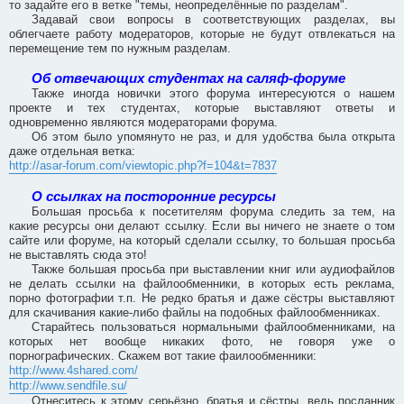
то задайте его в ветке "темы, неопределённые по разделам".
Задавай свои вопросы в соответствующих разделах, вы
облегчаете работу модераторов, которые не будут отвлекаться на
перемещение тем по нужным разделам.
Об отвечающих студентах на саляф-форуме
Также иногда новички этого форума интересуются о нашем
проекте и тех студентах, которые выставляют ответы и
одновременно являются модераторами форума.
Об этом было упомянуто не раз, и для удобства была открыта
даже отдельная ветка:
http://asar-forum.com/viewtopic.php?f=104&t=7837
О ссылках на посторонние ресурсы
Большая просьба к посетителям форума следить за тем, на
какие ресурсы они делают ссылку. Если вы ничего не знаете о том
сайте или форуме, на который сделали ссылку, то большая просьба
не выставлять сюда это!
Также большая просьба при выставлении книг или аудиофайлов
не делать ссылки на файлообменники, в которых есть реклама,
порно фотографии т.п. Не редко братья и даже сёстры выставляют
для скачивания какие-либо файлы на подобных файлообменниках.
Старайтесь пользоваться нормальными файлообменниками, на
которых нет вообще никаких фото, не говоря уже о
порнографических. Скажем вот такие фаилообменники:
http://www.4shared.com/
http://www.sendfile.su/
Отнеситесь к этому серьёзно, братья и сёстры, ведь посланник