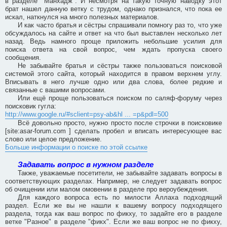
в разделе "Манхадж". И несмотря на такую точную наводку этот
брат нашел данную ветку с трудом, однако признался, что пока ее
искал, наткнулся на много полезных материалов.
И как часто братья и сёстры спрашивали помногу раз то, что уже
обсуждалось на сайте и ответ на что был выставлен несколько лет
назад. Ведь намного проще приложить небольшие усилия для
поиска ответа на свой вопрос, чем ждать пропуска своего
сообщения.
Не забывайте братья и сёстры также пользоваться поисковой
системой этого сайта, который находится в правом верхнем углу.
Вписывать в него лучше одно или два слова, более редкие и
связанные с вашими вопросами.
Или ещё проще пользоваться поиском по саляф-форуму через
поисковик гугла:
http://www.google.ru/#sclient=psy-ab&hl ... =p&pdl=500
Всё довольно просто, нужно просто после строчки в поисковике
[site:asar-forum.com ] сделать пробел и вписать интересующее вас
слово или целое предложение.
Больше информации о поиске по этой ссылке
Задавать вопрос в нужном разделе
Также, уважаемые посетители, не забывайте задавать вопросы в
соответствующих разделах. Например, не следует задавать вопрос
об очищении или малом омовении в разделе про вероубеждения.
Для каждого вопроса есть по милости Аллаха подходящий
раздел. Если же вы не нашли к вашему вопросу подходящего
раздела, тогда как ваш вопрос по фикху, то задайте его в разделе
ветке "Разное" в разделе "фикх". Если же ваш вопрос не по фикху,