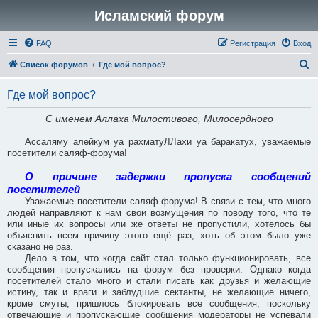
Исламский форум
FAQ
Регистрация
Вход
П
Список форумов
Где мой вопрос?
о
Где мой вопрос?
и
с
С именем Аллаха Милостивого, Милосердного
к
Ассаляму алейкум уа рахматуЛЛахи уа баракатух, уважаемые
посетители саляф-форума!
О причине задержки пропуска сообщений
посетителей
Уважаемые посетители саляф-форума! В связи с тем, что много
людей направляют к нам свои возмущения по поводу того, что те
или иные их вопросы или же ответы не пропустили, хотелось бы
объяснить всем причину этого ещё раз, хоть об этом было уже
сказано не раз.
Дело в том, что когда сайт стал только функционировать, все
сообщения пропускались на форум без проверки. Однако когда
посетителей стало много и стали писать как друзья и желающие
истину, так и враги и заблудшие сектанты, не желающие ничего,
кроме смуты, пришлось блокировать все сообщения, поскольку
отвечающие и пропускающие сообщения модераторы не успевали