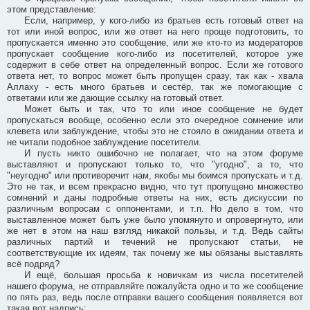
этом представление:
Если, например, у кого-либо из братьев есть готовый ответ на
тот или иной вопрос, или же ответ на него проще подготовить, то
пропускается именно это сообщение, или же кто-то из модераторов
пропускает сообщение кого-либо из посетителей, которое уже
содержит в себе ответ на определенный вопрос. Если же готового
ответа нет, то вопрос может быть пропущен сразу, так как - хвала
Аллаху - есть много братьев и сестёр, так же помогающие с
ответами или же дающие ссылку на готовый ответ.
Может быть и так, что то или иное сообщение не будет
пропускаться вообще, особенно если это очередное сомнение или
клевета или заблуждение, чтобы это не стояло в ожидании ответа и
не читали подобное заблуждение посетители.
И пусть никто ошибочно не полагает, что на этом форуме
выставляют и пропускают только то, что "угодно", а то, что
"неугодно" или противоречит нам, якобы мы боимся пропускать и т.д.
Это не так, и всем прекрасно видно, что тут пропущено множество
сомнений и даны подробные ответы на них, есть дискуссии по
различным вопросам с оппонентами, и т.п. Но дело в том, что
выставленное может быть уже было упомянуто и опровергнуто, или
же нет в этом на наш взгляд никакой пользы, и т.д. Ведь сайты
различных партий и течений не пропускают статьи, не
соответствующие их идеям, так почему же мы обязаны выставлять
всё подряд?
И ещё, большая просьба к новичкам из числа посетителей
нашего форума, не отправляйте пожалуйста одно и то же сообщение
по пять раз, ведь после отправки вашего сообщения появляется вот
такая вот надпись: