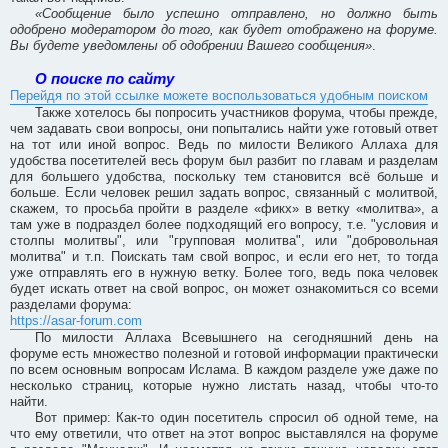
«Сообщение было успешно отправлено, но должно быть
одобрено модератором до того, как будет отображено на форуме.
Вы будете уведомлены об одобрении Вашего сообщения»
.
О поиске по сайту
Перейдя по этой ссылке можете воспользоваться удобным поиском
Также хотелось бы попросить участников форума, чтобы прежде,
чем задавать свои вопросы, они попытались найти уже готовый ответ
на тот или иной вопрос. Ведь по милости Великого Аллаха для
удобства посетителей весь форум был разбит по главам и разделам
для большего удобства, поскольку тем становится всё больше и
больше. Если человек решил задать вопрос, связанный с молитвой,
скажем, то просьба пройти в разделе «фикх» в ветку «молитва», а
там уже в подраздел более подходящий его вопросу, т.е. "условия и
столпы молитвы", или "групповая молитва", или "добровольная
молитва" и т.п. Поискать там свой вопрос, и если его нет, то тогда
уже отправлять его в нужную ветку. Более того, ведь пока человек
будет искать ответ на свой вопрос, он может ознакомиться со всеми
разделами форума:
https://asar-forum.com
По милости Аллаха Всевышнего на сегодняшний день на
форуме есть множество полезной и готовой информации практически
по всем основным вопросам Ислама. В каждом разделе уже даже по
несколько страниц, которые нужно листать назад, чтобы что-то
найти.
Вот пример: Как-то один посетитель спросил об одной теме, на
что ему ответили, что ответ на этот вопрос выставлялся на форуме