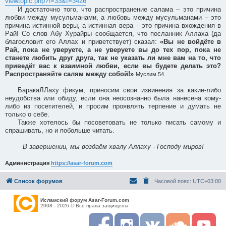
viewtopic.php?f=33&t=3426
И достаточно того, что распространение салама – это причина
любви между мусульманами, а любовь между мусульманами – это
причина истинной веры, а истинная вера – это причина вхождения в
Рай! Со слов Абу Хурайры сообщается, что посланник Аллаха (да
благословит его Аллах и приветствует) сказал:
«Вы не войдёте в
Рай, пока не уверуете, а не уверуете вы до тех пор, пока не
станете любить друг друга, так не указать ли мне вам на то, что
приведёт вас к взаимной любви, если вы будете делать это?
Распространяйте салям между собой!»
Муслим 54.
БаракаЛЛаху фикум, приносим свои извинения за какие-либо
неудобства или обиду, если она неосознанно была нанесена кому-
либо из посетителей, и просим проявлять терпение и думать не
только о себе.
Также хотелось бы посоветовать не только писать самому и
спрашивать, но и побольше читать.
В завершении, мы воздаём хвалу Аллаху - Господу миров!
Администрация
https://asar-forum.com
Список форумов
Часовой пояс:
UTC+03:00
Исламский форум Asar-Forum.com
2008 - 2026 © Все права защищены