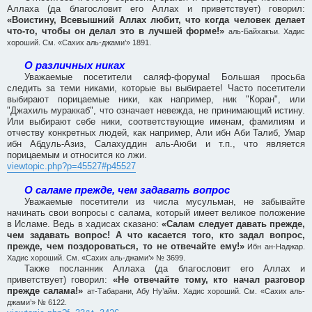
Аллаха (да благословит его Аллах и приветствует) говорил:
«Воистину, Всевышний Аллах любит, что когда человек делает
что-то, чтобы он делал это в лучшей форме!»
аль-Байхакъи. Хадис
хороший. См. «Сахих аль-джами’» 1891.
О различных никах
Уважаемые посетители саляф-форума! Большая просьба
следить за теми никами, которые вы выбираете! Часто посетители
выбирают порицаемые ники, как например, ник "Коран", или
"Джахиль мураккаб", что означает невежда, не принимающий истину.
Или выбирают себе ники, соответствующие именам, фамилиям и
отчеству конкретных людей, как например, Али ибн Аби Талиб, Умар
ибн Абдуль-Азиз, Салахуддин аль-Аюби и т.п., что является
порицаемым и относится ко лжи.
viewtopic.php?p=45527#p45527
О саламе прежде, чем задавать вопрос
Уважаемые посетители из числа мусульман, не забывайте
начинать свои вопросы с салама, который имеет великое положение
в Исламе. Ведь в хадисах сказано:
«Салам следует давать прежде,
чем задавать вопрос! А что касается того, кто задал вопрос,
прежде, чем поздороваться, то не отвечайте ему!»
Ибн ан-Наджар.
Хадис хороший. См. «Сахих аль-джами’» № 3699.
Также посланник Аллаха (да благословит его Аллах и
приветствует) говорил:
«Не отвечайте тому, кто начал разговор
прежде салама!»
ат-Табарани, Абу Ну’айм. Хадис хороший. См. «Сахих аль-
джами’» № 6122.