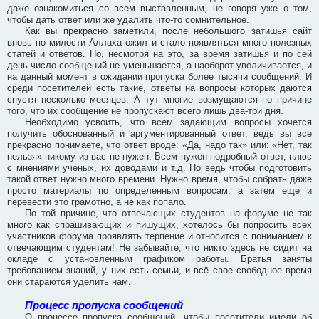
даже ознакомиться со всем выставленным, не говоря уже о том,
чтобы дать ответ или же удалить что-то сомнительное.
Как вы прекрасно заметили, после небольшого затишья сайт
вновь по милости Аллаха ожил и стало появляться много полезных
статей и ответов. Но, несмотря на это, за время затишья и по сей
день число сообщений не уменьшается, а наоборот увеличивается, и
на данный момент в ожидании пропуска более тысячи сообщений. И
среди посетителей есть такие, ответы на вопросы которых даются
спустя несколько месяцев. А тут многие возмущаются по причине
того, что их сообщение не пропускают всего лишь два-три дня.
Необходимо усвоить, что всем задающим вопросы хочется
получить обоснованный и аргументированный ответ, ведь вы все
прекрасно понимаете, что ответ вроде: «Да, надо так» или: «Нет, так
нельзя» никому из вас не нужен. Всем нужен подробный ответ, плюс
с мнениями ученых, их доводами и т.д. Но ведь чтобы подготовить
такой ответ нужно много времени. Нужно время, чтобы собрать даже
просто материалы по определенным вопросам, а затем еще и
перевести это грамотно, а не как попало.
По той причине, что отвечающих студентов на форуме не так
много как спрашивающих и пишущих, хотелось бы попросить всех
участников форума проявлять терпение и относится с пониманием к
отвечающим студентам! Не забывайте, что никто здесь не сидит на
окладе с установленным графиком работы. Братья заняты
требованием знаний, у них есть семьи, и всё свое свободное время
они стараются уделить нам.
Процесс пропуска сообщений
О процессе пропуска сообщений, чтобы посетители имели об