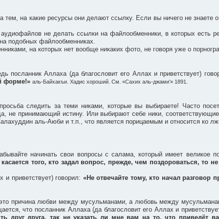
 тем, на какие ресурсы они делают ссылку. Если вы ничего не знаете о
 аудиофайлов не делать ссылки на файлообменники, в которых есть ре
 на подобных файлообменниках.
никами, на которых нет вообще никаких фото, не говоря уже о порногр
едь посланник Аллаха (да благословит его Аллах и приветствует) гов
ей форме!»
аль-Байхакъи. Хадис хороший. См. «Сахих аль-джами’» 1891.
росьба следить за теми никами, которые вы выбираете! Часто посет
жда, не принимающий истину. Или выбирают себе ники, соответствующи
алахуддин аль-Аюби и т.п., что является порицаемым и относится ко лж
абывайте начинать свои вопросы с салама, который имеет великое п
 касается того, кто задал вопрос, прежде, чем поздороваться, то не
х и приветствует) говорил:
«Не отвечайте тому, кто начал разговор п
– это причина любви между мусульманами, а любовь между мусульманами
ается, что посланник Аллаха (да благословит его Аллах и приветствуе
ть друг друга, так не указать ли мне вам на то, что приведёт 