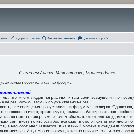
руме
Код регистрации
Как найти ответы?
Где мой вопрос?
С именем Аллаха Милостивого, Милосердного
, уважаемые посетители саляф-форума!
 посетителей
тем, что много людей направляют к нам свои возмущения по поводу 
 ещё раз, хоть об этом было уже сказано не раз.
ровать, все сообщения пропускались на форум без проверки. Однако когд
, не желающие ничего, кроме смуты, пришлось блокировать все сообще
ставленным, не говоря уже о том, чтобы дать ответ или же удалить что
ишья сайт вновь по милости Аллаха ожил и стало появляться много поле
ся, а наоборот увеличивается, и на данный момент в ожидании пропус
лько месяцев. А тут многие возмущаются по причине того, что их сообщ