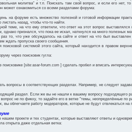
вольная молитва" и т.п. Поискать там свой вопрос, и если его нет, то
, он может ознакомиться со всеми разделами форума:
ень на форуме есть множество полезной и готовой информации практ
 листать назад, чтобы что-то найти.
дной теме, на что ему ответили, что ответ на этот вопрос выставлялс
, однако признался, что пока ее искал, наткнулся на много полезных м
 раз то, что уже обсуждалось на сайте и ответ на что был выставле
чем ждать пропуска своего сообщения.
я поисковой системой этого сайта, который находится в правом верхн
руму через поисковик гугла:
в поисковике [site:asar-forum.com ] сделать пробел и вписать интересу
вать вопросы в соответствующих разделах. Например, не следует задав
одящий раздел. Если же вы не нашли к вашему вопросу подходящего разд
 вопрос не по фикху, то задайте его в ветке "темы, неопределённые по р
, вы облегчаете работу модераторов, которые не будут отвлекаться н
руме
о нашем проекте и тех студентах, которые выставляют ответы и однов
ла открыта даже отдельная ветка: