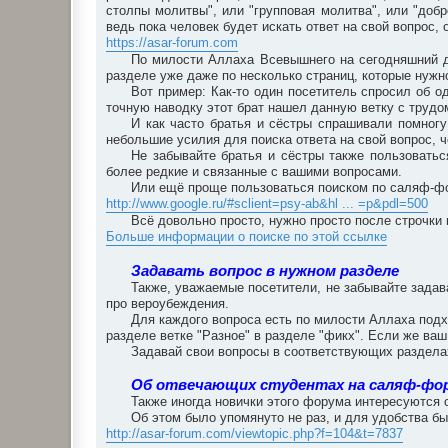
столпы молитвы", или "групповая молитва", или "добро
ведь пока человек будет искать ответ на свой вопрос
https://asar-forum.com
По милости Аллаха Всевышнего на сегодняшний д
разделе уже даже по несколько страниц, которые нужно
Вот пример: Как-то один посетитель спросил об о
точную наводку этот брат нашел данную ветку с трудом
И как часто братья и сёстры спрашивали помногу
небольшие усилия для поиска ответа на свой вопрос, 
Не забывайте братья и сёстры также пользоватьс
более редкие и связанные с вашими вопросами.
Или ещё проще пользоваться поиском по саляф-фо
http://www.google.ru/#sclient=psy-ab&hl ... =p&pdl=500
Всё довольно просто, нужно просто после строчки 
Больше информации о поиске по этой ссылке
Задавать вопрос в нужном разделе
Также, уважаемые посетители, не забывайте зада
про вероубеждения.
Для каждого вопроса есть по милости Аллаха подх
разделе ветке "Разное" в разделе "фикх". Если же ваш
Задавай свои вопросы в соответствующих разделах
Об отвечающих студентах на саляф-фо
Также иногда новички этого форума интересуются 
Об этом было упомянуто не раз, и для удобства бы
http://asar-forum.com/viewtopic.php?f=104&t=7837