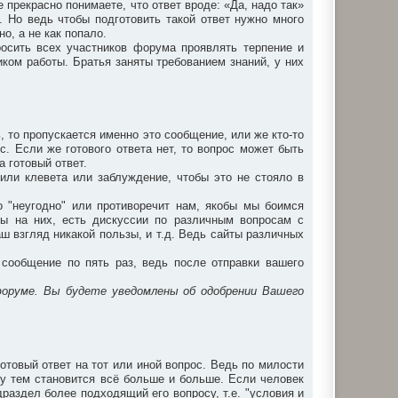
прекрасно понимаете, что ответ вроде: «Да, надо так»
. Но ведь чтобы подготовить такой ответ нужно много
о, а не как попало.
осить всех участников форума проявлять терпение и
ком работы. Братья заняты требованием знаний, у них
ь, то пропускается именно это сообщение, или же кто-то
с. Если же готового ответа нет, то вопрос может быть
а готовый ответ.
или клевета или заблуждение, чтобы это не стояло в
то "неугодно" или противоречит нам, якобы мы боимся
ты на них, есть дискуссии по различным вопросам с
аш взгляд никакой пользы, и т.д. Ведь сайты различных
сообщение по пять раз, ведь после отправки вашего
форуме. Вы будете уведомлены об одобрении Вашего
отовый ответ на тот или иной вопрос. Ведь по милости
у тем становится всё больше и больше. Если человек
раздел более подходящий его вопросу, т.е. "условия и