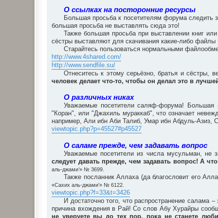
О ссылках на посторонние ресурсы
Большая просьба к посетителям форума следить за
большая просьба не выставлять сюда это!
Также большая просьба при выставлении книг или
сёстры выставляют для скачивания какие-либо файлы
Старайтесь пользоваться нормальными файлообмен
http://www.4shared.com/
http://www.sendfile.su/
Отнеситесь к этому серьёзно, братья и сёстры, в
человек делает что-то, чтобы он делал это в лучш
О различных никах
Уважаемые посетители саляф-форума! Большая п
"Коран", или "Джахиль мураккаб", что означает неве
например, Али ибн Аби Талиб, Умар ибн Абдуль-Азиз, С
viewtopic.php?p=45527#p45527
О саламе прежде, чем задавать вопрос
Уважаемые посетители из числа мусульман, не з
следует давать прежде, чем задавать вопрос! А что
аль-джами’» № 3699.
Также посланник Аллаха (да благословит его Алла
«Сахих аль-джами’» № 6122.
viewtopic.php?f=33&t=3426
И достаточно того, что распространение салама 
причина вхождения в Рай! Со слов Абу Хурайры сообщ
не уверуете вы до тех пор, пока не станете люби