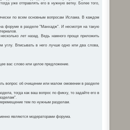
 тогда уже отправлять его в нужную ветку. Более того,
ически по всем основным вопросам Ислама. В каждом
я на форуме в разделе "Манхадж". И несмотря на такую
атериалов.
н несколько лет назад. Ведь намного проще приложить
ем углу. Вписывать в него лучше одно или два слова,
ющее вас слово или целое предложение.
ать вопрос об очищении или малом омовении в разделе
ела, тогда как ваш вопрос по фикху, то задайте его в
азделам".
а перемещение тем по нужным разделам.
ременно являются модераторами форума.