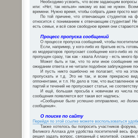
Необходимо усвоить, что всем задающим вопросы х
или: «Нет, так нельзя» никому из вас не нужен. Все
времени. Нужно время, чтобы собрать даже просто мат
По той причине, что отвечающих студентов на 
относится с пониманием к отвечающим студентам! Не 
есть семьи, и всё свое свободное время они стараются
Процесс пропуска сообщений
О процессе пропуска сообщений, чтобы посетители
Если, например, у кого-либо из братьев есть готов
из модераторов пропускает сообщение кого-либо из по
пропущен сразу, так как - хвала Аллаху - есть много 
Может быть и так, что то или иное сообщение не
ожидании ответа и не читали подобное заблуждение по
И пусть никто ошибочно не полагает, что на это
пропускать и т.д. Это не так, и всем прекрасно в
оппонентами, и т.п. Но дело в том, что выставленное 
партий и течений не пропускают статьи, не соответст
И ещё, большая просьба к новичкам из числа по
сообщения появляется вот такая вот надпись:
«Сообщение было успешно отправлено, но долж
сообщения»
.
О поиске по сайту
Перейдя по этой ссылке можете воспользоваться удо
Также хотелось бы попросить участников форума, 
Великого Аллаха для удобства посетителей весь фор
решил задать вопрос, связанный с молитвой, скажем, 