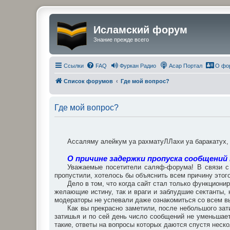
Исламский форум
Знание прежде всего
Ссылки
FAQ
Фуркан Радио
Асар Портал
О фо
Список форумов
Где мой вопрос?
Где мой вопрос?
Ассаляму алейкум уа рахматуЛЛахи уа баракатух
О причине задержки пропуска сообщений
Уважаемые посетители саляф-форума! В связи с 
пропустили, хотелось бы объяснить всем причину этого
Дело в том, что когда сайт стал только функциони
желающие истину, так и враги и заблудшие сектанты
модераторы не успевали даже ознакомиться со всем вы
Как вы прекрасно заметили, после небольшого зат
затишья и по сей день число сообщений не уменьшает
такие, ответы на вопросы которых даются спустя неско