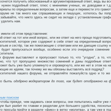
очется получить обоснованный и аргументированный ответ, ведь вы все 
м нужен подробный ответ, плюс с мнениями ученых, их доводами и т.д
ериалы по определенным вопросам, а затем еще и перевести это грамотн
форуме не так много как спрашивающих и пишущих, хотелось бы попр
забывайте, что никто здесь не сидит на окладе с установленным графи
 уделить нам.
 имели об этом представление:
ый ответ на тот или иной вопрос, или же ответ на него проще подготовит
сетителей, которое уже содержит в себе ответ на определенный вопро
братьев и сестёр, так же помогающие с ответами или же дающие ссылку н
 будет пропускаться вообще, особенно если это очередное сомнение 
сетители.
м форуме выставляют и пропускают только то, что "угодно", а то, ч
идно, что тут пропущено множество сомнений и даны подробные отве
может быть уже было упомянуто и опровергнуто, или же нет в этом на н
вующие их идеям, так почему же мы обязаны выставлять всё подряд?
сетителей нашего форума, не отправляйте пожалуйста одно и то же 
но быть одобрено модератором до того, как будет отображено на 
бным поиском
чтобы прежде, чем задавать свои вопросы, они попытались найти уже г
ум был разбит по главам и разделам для большего удобства, поскольк
то просьба пройти в разделе «фикх» в ветку «молитва», а там уже в под