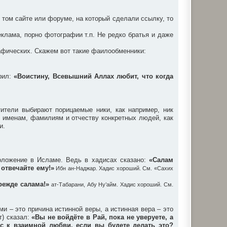
 том сайте или форуме, на который сделали ссылку, то
клама, порно фотографии т.п. Не редко братья и даже
афических. Скажем вот такие фаилообменники:
орил:
«Воистину, Всевышний Аллах любит, что когда
ители выбирают порицаемые ники, как например, ник
е именам, фамилиям и отчеству конкретных людей, как
и.
оложение в Исламе. Ведь в хадисах сказано:
«Салам
 отвечайте ему!»
Ибн ан-Наджар. Хадис хороший. См. «Сахих
режде салама!»
ат-Табарани, Абу Ну’айм. Хадис хороший. См.
 – это причина истинной веры, а истинная вера – это
т) сказал:
«Вы не войдёте в Рай, пока не уверуете, а
вас к взаимной любви, если вы будете делать это?