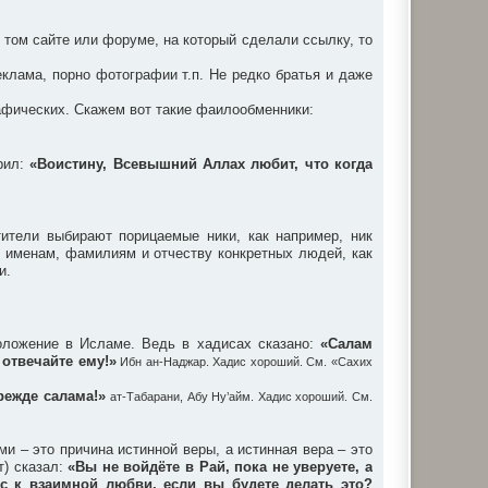
 том сайте или форуме, на который сделали ссылку, то
клама, порно фотографии т.п. Не редко братья и даже
афических. Скажем вот такие фаилообменники:
орил:
«Воистину, Всевышний Аллах любит, что когда
ители выбирают порицаемые ники, как например, ник
е именам, фамилиям и отчеству конкретных людей, как
и.
оложение в Исламе. Ведь в хадисах сказано:
«Салам
 отвечайте ему!»
Ибн ан-Наджар. Хадис хороший. См. «Сахих
режде салама!»
ат-Табарани, Абу Ну’айм. Хадис хороший. См.
 – это причина истинной веры, а истинная вера – это
т) сказал:
«Вы не войдёте в Рай, пока не уверуете, а
вас к взаимной любви, если вы будете делать это?