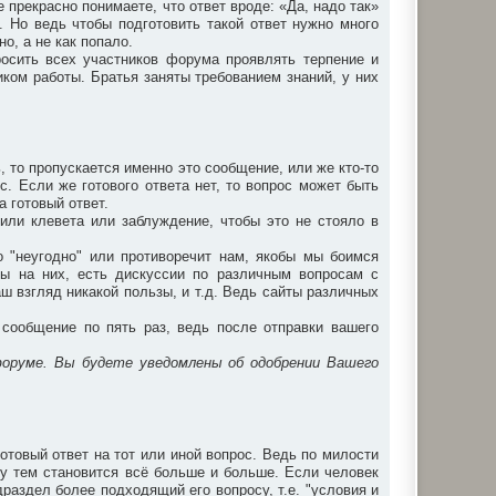
прекрасно понимаете, что ответ вроде: «Да, надо так»
. Но ведь чтобы подготовить такой ответ нужно много
о, а не как попало.
осить всех участников форума проявлять терпение и
ком работы. Братья заняты требованием знаний, у них
ь, то пропускается именно это сообщение, или же кто-то
с. Если же готового ответа нет, то вопрос может быть
а готовый ответ.
или клевета или заблуждение, чтобы это не стояло в
то "неугодно" или противоречит нам, якобы мы боимся
ты на них, есть дискуссии по различным вопросам с
аш взгляд никакой пользы, и т.д. Ведь сайты различных
сообщение по пять раз, ведь после отправки вашего
форуме. Вы будете уведомлены об одобрении Вашего
отовый ответ на тот или иной вопрос. Ведь по милости
у тем становится всё больше и больше. Если человек
раздел более подходящий его вопросу, т.е. "условия и