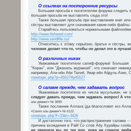
О ссылках на посторонние ресурсы
Большая просьба к посетителям форума следить за
большая просьба не выставлять сюда это!
Также большая просьба при выставлении книг или
сёстры выставляют для скачивания какие-либо файлы
Старайтесь пользоваться нормальными файлообмен
http://www.4shared.com/
http://www.sendfile.su/
Отнеситесь к этому серьёзно, братья и сёстры, в
человек делает что-то, чтобы он делал это в лучш
О различных никах
Уважаемые посетители саляф-форума! Большая п
"Коран", или "Джахиль мураккаб", что означает неве
например, Али ибн Аби Талиб, Умар ибн Абдуль-Азиз, С
viewtopic.php?p=45527#p45527
О саламе прежде, чем задавать вопрос
Уважаемые посетители из числа мусульман, не з
следует давать прежде, чем задавать вопрос! А что
аль-джами’» № 3699.
Также посланник Аллаха (да благословит его Алла
«Сахих аль-джами’» № 6122.
viewtopic.php?f=33&t=3426
И достаточно того, что распространение салама 
причина вхождения в Рай! Со слов Абу Хурайры сообщ
не уверуете вы до тех пор, пока не станете люби