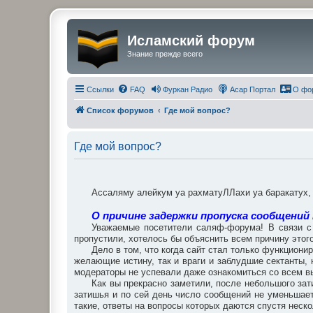
Исламский форум
Знание прежде всего
Ссылки
FAQ
Фуркан Радио
Асар Портал
О фо
Список форумов
Где мой вопрос?
Где мой вопрос?
Ассаляму алейкум уа рахматуЛЛахи уа баракатух
О причине задержки пропуска сообщений
Уважаемые посетители саляф-форума! В связи с 
пропустили, хотелось бы объяснить всем причину этого
Дело в том, что когда сайт стал только функциони
желающие истину, так и враги и заблудшие сектанты
модераторы не успевали даже ознакомиться со всем вы
Как вы прекрасно заметили, после небольшого зат
затишья и по сей день число сообщений не уменьшает
такие, ответы на вопросы которых даются спустя неско