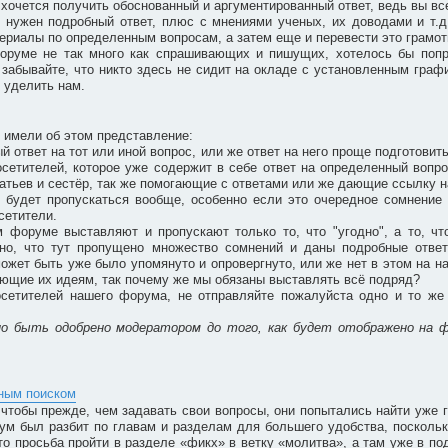
очется получить обоснованный и аргументированный ответ, ведь вы все 
м нужен подробный ответ, плюс с мнениями ученых, их доводами и т.д
ериалы по определенным вопросам, а затем еще и перевести это грамотн
форуме не так много как спрашивающих и пишущих, хотелось бы попр
забывайте, что никто здесь не сидит на окладе с установленным графи
 уделить нам.
 имели об этом представление:
ый ответ на тот или иной вопрос, или же ответ на него проще подготовит
сетителей, которое уже содержит в себе ответ на определенный вопро
братьев и сестёр, так же помогающие с ответами или же дающие ссылку н
 будет пропускаться вообще, особенно если это очередное сомнение 
сетители.
м форуме выставляют и пропускают только то, что "угодно", а то, ч
идно, что тут пропущено множество сомнений и даны подробные отве
может быть уже было упомянуто и опровергнуто, или же нет в этом на н
вующие их идеям, так почему же мы обязаны выставлять всё подряд?
сетителей нашего форума, не отправляйте пожалуйста одно и то же 
но быть одобрено модератором до того, как будет отображено на 
бным поиском
чтобы прежде, чем задавать свои вопросы, они попытались найти уже г
ум был разбит по главам и разделам для большего удобства, поскольк
то просьба пройти в разделе «фикх» в ветку «молитва», а там уже в под