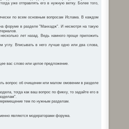
 тогда уже отправлять его в нужную ветку. Более того,
ически по всем основным вопросам Ислама. В каждом
я на форуме в разделе "Манхадж". И несмотря на такую
атериалов.
н несколько лет назад. Ведь намного проще приложить
ем углу. Вписывать в него лучше одно или два слова,
ющее вас слово или целое предложение.
ать вопрос об очищении или малом омовении в разделе
ела, тогда как ваш вопрос по фикху, то задайте его в
азделам".
а перемещение тем по нужным разделам.
ременно являются модераторами форума.