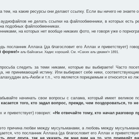
 тем, на какие ресурсы они делают ссылку. Если вы ничего не знаете о
 аудиофайлов не делать ссылки на файлообменники, в которых есть ре
 на подобных файлообменниках.
никами, на которых нет вообще никаких фото, не говоря уже о порногр
едь посланник Аллаха (да благословит его Аллах и приветствует) гов
ей форме!»
аль-Байхакъи. Хадис хороший. См. «Сахих аль-джами’» 1891.
росьба следить за теми никами, которые вы выбираете! Часто посет
жда, не принимающий истину. Или выбирают себе ники, соответствующи
алахуддин аль-Аюби и т.п., что является порицаемым и относится ко лж
абывайте начинать свои вопросы с салама, который имеет великое п
 касается того, кто задал вопрос, прежде, чем поздороваться, то не
х и приветствует) говорил:
«Не отвечайте тому, кто начал разговор п
– это причина любви между мусульманами, а любовь между мусульманами
ается, что посланник Аллаха (да благословит его Аллах и приветствуе
ть друг друга, так не указать ли мне вам на то, что приведёт 