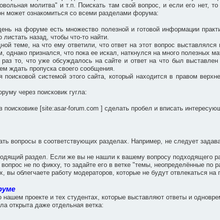
вольная молитва" и т.п. Поискать там свой вопрос, и если его нет, то
, он может ознакомиться со всеми разделами форума:
ень на форуме есть множество полезной и готовой информации практ
 листать назад, чтобы что-то найти.
дной теме, на что ему ответили, что ответ на этот вопрос выставлялс
, однако признался, что пока ее искал, наткнулся на много полезных м
 раз то, что уже обсуждалось на сайте и ответ на что был выставле
чем ждать пропуска своего сообщения.
я поисковой системой этого сайта, который находится в правом верхн
руму через поисковик гугла:
в поисковике [site:asar-forum.com ] сделать пробел и вписать интересу
вать вопросы в соответствующих разделах. Например, не следует задав
одящий раздел. Если же вы не нашли к вашему вопросу подходящего разд
 вопрос не по фикху, то задайте его в ветке "темы, неопределённые по р
, вы облегчаете работу модераторов, которые не будут отвлекаться н
руме
о нашем проекте и тех студентах, которые выставляют ответы и однов
ла открыта даже отдельная ветка: