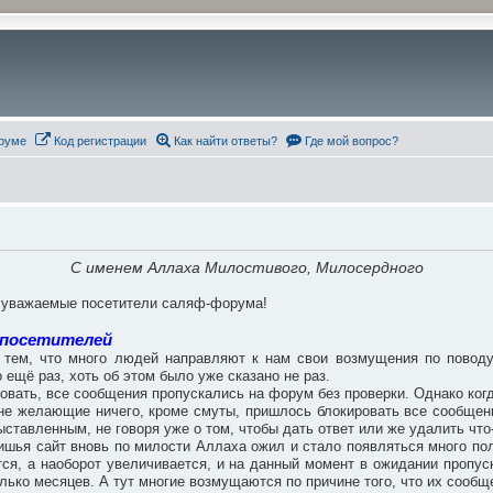
руме
Код регистрации
Как найти ответы?
Где мой вопрос?
С именем Аллаха Милостивого, Милосердного
, уважаемые посетители саляф-форума!
 посетителей
тем, что много людей направляют к нам свои возмущения по поводу 
 ещё раз, хоть об этом было уже сказано не раз.
ровать, все сообщения пропускались на форум без проверки. Однако когд
, не желающие ничего, кроме смуты, пришлось блокировать все сообще
ставленным, не говоря уже о том, чтобы дать ответ или же удалить что
ишья сайт вновь по милости Аллаха ожил и стало появляться много поле
ся, а наоборот увеличивается, и на данный момент в ожидании пропус
лько месяцев. А тут многие возмущаются по причине того, что их сообщ