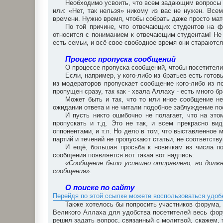
Необходимо усвоить, что всем задающим вопросы х
или: «Нет, так нельзя» никому из вас не нужен. Все
времени. Нужно время, чтобы собрать даже просто мат
По той причине, что отвечающих студентов на 
относится с пониманием к отвечающим студентам! Не 
есть семьи, и всё свое свободное время они стараются
Процесс пропуска сообщений
О процессе пропуска сообщений, чтобы посетители
Если, например, у кого-либо из братьев есть готов
из модераторов пропускает сообщение кого-либо из по
пропущен сразу, так как - хвала Аллаху - есть много 
Может быть и так, что то или иное сообщение не
ожидании ответа и не читали подобное заблуждение по
И пусть никто ошибочно не полагает, что на это
пропускать и т.д. Это не так, и всем прекрасно в
оппонентами, и т.п. Но дело в том, что выставленное 
партий и течений не пропускают статьи, не соответст
И ещё, большая просьба к новичкам из числа по
сообщения появляется вот такая вот надпись:
«Сообщение было успешно отправлено, но долж
сообщения»
.
О поиске по сайту
Перейдя по этой ссылке можете воспользоваться удо
Также хотелось бы попросить участников форума, 
Великого Аллаха для удобства посетителей весь фор
решил задать вопрос, связанный с молитвой, скажем, 