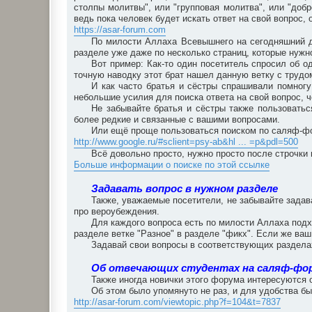
столпы молитвы", или "групповая молитва", или "добро
ведь пока человек будет искать ответ на свой вопрос
https://asar-forum.com
По милости Аллаха Всевышнего на сегодняшний д
разделе уже даже по несколько страниц, которые нужно
Вот пример: Как-то один посетитель спросил об о
точную наводку этот брат нашел данную ветку с трудом
И как часто братья и сёстры спрашивали помногу
небольшие усилия для поиска ответа на свой вопрос, 
Не забывайте братья и сёстры также пользоватьс
более редкие и связанные с вашими вопросами.
Или ещё проще пользоваться поиском по саляф-фо
http://www.google.ru/#sclient=psy-ab&hl ... =p&pdl=500
Всё довольно просто, нужно просто после строчки 
Больше информации о поиске по этой ссылке
Задавать вопрос в нужном разделе
Также, уважаемые посетители, не забывайте зада
про вероубеждения.
Для каждого вопроса есть по милости Аллаха подх
разделе ветке "Разное" в разделе "фикх". Если же ваш
Задавай свои вопросы в соответствующих разделах
Об отвечающих студентах на саляф-фо
Также иногда новички этого форума интересуются 
Об этом было упомянуто не раз, и для удобства бы
http://asar-forum.com/viewtopic.php?f=104&t=7837