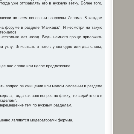
 тогда уже отправлять его в нужную ветку. Более того,
ически по всем основным вопросам Ислама. В каждом
я на форуме в разделе "Манхадж". И несмотря на такую
атериалов.
н несколько лет назад. Ведь намного проще приложить
ем углу. Вписывать в него лучше одно или два слова,
ющее вас слово или целое предложение.
ать вопрос об очищении или малом омовении в разделе
ела, тогда как ваш вопрос по фикху, то задайте его в
азделам".
а перемещение тем по нужным разделам.
ременно являются модераторами форума.