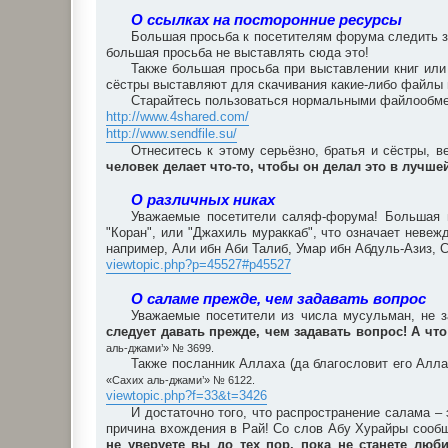
О ссылках на посторонние ресурсы
Большая просьба к посетителям форума следить за
большая просьба не выставлять сюда это!
Также большая просьба при выставлении книг или
сёстры выставляют для скачивания какие-либо файлы
Старайтесь пользоваться нормальными файлообмен
http://www.4shared.com/
http://www.sendfile.su/
Отнеситесь к этому серьёзно, братья и сёстры, в
человек делает что-то, чтобы он делал это в лучш
О различных никах
Уважаемые посетители саляф-форума! Большая п
"Коран", или "Джахиль мураккаб", что означает неве
например, Али ибн Аби Талиб, Умар ибн Абдуль-Азиз, С
viewtopic.php?p=45527#p45527
О саламе прежде, чем задавать вопрос
Уважаемые посетители из числа мусульман, не з
следует давать прежде, чем задавать вопрос! А что
аль-джами’» № 3699.
Также посланник Аллаха (да благословит его Алла
«Сахих аль-джами’» № 6122.
viewtopic.php?f=33&t=3426
И достаточно того, что распространение салама 
причина вхождения в Рай! Со слов Абу Хурайры сообщ
не уверуете вы до тех пор, пока не станете люби