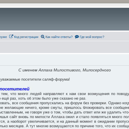
руме
Код регистрации
Как найти ответы?
Где мой вопрос?
С именем Аллаха Милостивого, Милосердного
, уважаемые посетители саляф-форума!
 посетителей
тем, что много людей направляют к нам свои возмущения по поводу 
 ещё раз, хоть об этом было уже сказано не раз.
ровать, все сообщения пропускались на форум без проверки. Однако когд
, не желающие ничего, кроме смуты, пришлось блокировать все сообще
ставленным, не говоря уже о том, чтобы дать ответ или же удалить что
ишья сайт вновь по милости Аллаха ожил и стало появляться много поле
ся, а наоборот увеличивается, и на данный момент в ожидании пропус
лько месяцев. А тут многие возмущаются по причине того, что их сообщ