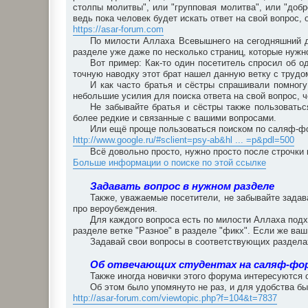
столпы молитвы", или "групповая молитва", или "добро
ведь пока человек будет искать ответ на свой вопрос
https://asar-forum.com
По милости Аллаха Всевышнего на сегодняшний д
разделе уже даже по несколько страниц, которые нужно
Вот пример: Как-то один посетитель спросил об о
точную наводку этот брат нашел данную ветку с трудом
И как часто братья и сёстры спрашивали помногу
небольшие усилия для поиска ответа на свой вопрос, 
Не забывайте братья и сёстры также пользоватьс
более редкие и связанные с вашими вопросами.
Или ещё проще пользоваться поиском по саляф-фо
http://www.google.ru/#sclient=psy-ab&hl ... =p&pdl=500
Всё довольно просто, нужно просто после строчки 
Больше информации о поиске по этой ссылке
Задавать вопрос в нужном разделе
Также, уважаемые посетители, не забывайте зада
про вероубеждения.
Для каждого вопроса есть по милости Аллаха подх
разделе ветке "Разное" в разделе "фикх". Если же ваш
Задавай свои вопросы в соответствующих разделах
Об отвечающих студентах на саляф-фо
Также иногда новички этого форума интересуются 
Об этом было упомянуто не раз, и для удобства бы
http://asar-forum.com/viewtopic.php?f=104&t=7837