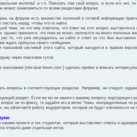
вольная молитва" и т.п. Поискать там свой вопрос, и если его нет, то
, он может ознакомиться со всеми разделами форума:
ень на форуме есть множество полезной и готовой информации практ
 листать назад, чтобы что-то найти.
дной теме, на что ему ответили, что ответ на этот вопрос выставлялс
, однако признался, что пока ее искал, наткнулся на много полезных м
 раз то, что уже обсуждалось на сайте и ответ на что был выставле
чем ждать пропуска своего сообщения.
я поисковой системой этого сайта, который находится в правом верхн
руму через поисковик гугла:
в поисковике [site:asar-forum.com ] сделать пробел и вписать интересу
вать вопросы в соответствующих разделах. Например, не следует задав
одящий раздел. Если же вы не нашли к вашему вопросу подходящего разд
 вопрос не по фикху, то задайте его в ветке "темы, неопределённые по р
, вы облегчаете работу модераторов, которые не будут отвлекаться н
руме
о нашем проекте и тех студентах, которые выставляют ответы и однов
ла открыта даже отдельная ветка: