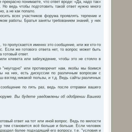
прекрасно понимаете, что ответ вроде: «Да, надо так»
. Но ведь чтобы подготовить такой ответ нужно много
о, а не как попало.
осить всех участников форума проявлять терпение и
ком работы. Братья заняты требованием знаний, у них
ь, то пропускается именно это сообщение, или же кто-то
с. Если же готового ответа нет, то вопрос может быть
а готовый ответ.
или клевета или заблуждение, чтобы это не стояло в
то "неугодно" или противоречит нам, якобы мы боимся
ты на них, есть дискуссии по различным вопросам с
аш взгляд никакой пользы, и т.д. Ведь сайты различных
сообщение по пять раз, ведь после отправки вашего
форуме. Вы будете уведомлены об одобрении Вашего
отовый ответ на тот или иной вопрос. Ведь по милости
у тем становится всё больше и больше. Если человек
раздел более подходящий его вопросу, т.е. "условия и