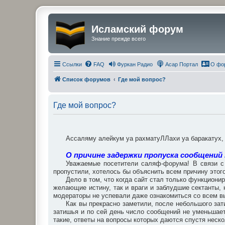
Исламский форум
Знание прежде всего
Ссылки
FAQ
Фуркан Радио
Асар Портал
О фо
Список форумов
Где мой вопрос?
Где мой вопрос?
Ассаляму алейкум уа рахматуЛЛахи уа баракатух
О причине задержки пропуска сообщений
Уважаемые посетители саляф-форума! В связи с 
пропустили, хотелось бы объяснить всем причину этого
Дело в том, что когда сайт стал только функциони
желающие истину, так и враги и заблудшие сектанты
модераторы не успевали даже ознакомиться со всем вы
Как вы прекрасно заметили, после небольшого зат
затишья и по сей день число сообщений не уменьшает
такие, ответы на вопросы которых даются спустя неско