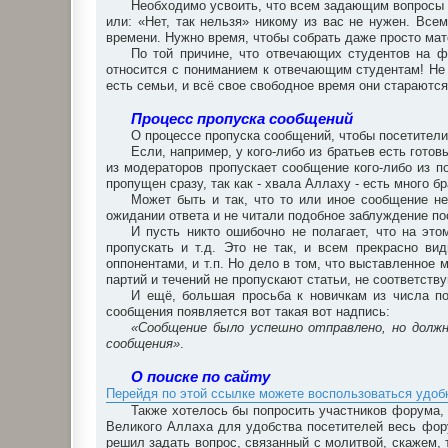
Необходимо усвоить, что всем задающим вопросы х
или: «Нет, так нельзя» никому из вас не нужен. Все
времени. Нужно время, чтобы собрать даже просто мат
По той причине, что отвечающих студентов на 
относится с пониманием к отвечающим студентам! Не 
есть семьи, и всё свое свободное время они стараются
Процесс пропуска сообщений
О процессе пропуска сообщений, чтобы посетители
Если, например, у кого-либо из братьев есть готов
из модераторов пропускает сообщение кого-либо из по
пропущен сразу, так как - хвала Аллаху - есть много 
Может быть и так, что то или иное сообщение не
ожидании ответа и не читали подобное заблуждение по
И пусть никто ошибочно не полагает, что на это
пропускать и т.д. Это не так, и всем прекрасно в
оппонентами, и т.п. Но дело в том, что выставленное 
партий и течений не пропускают статьи, не соответст
И ещё, большая просьба к новичкам из числа по
сообщения появляется вот такая вот надпись:
«Сообщение было успешно отправлено, но долж
сообщения»
.
О поиске по сайту
Перейдя по этой ссылке можете воспользоваться удо
Также хотелось бы попросить участников форума, 
Великого Аллаха для удобства посетителей весь фор
решил задать вопрос, связанный с молитвой, скажем, 