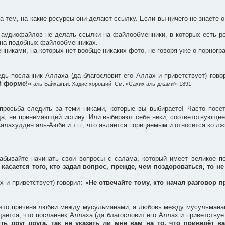
 тем, на какие ресурсы они делают ссылку. Если вы ничего не знаете о
 аудиофайлов не делать ссылки на файлообменники, в которых есть ре
 на подобных файлообменниках.
никами, на которых нет вообще никаких фото, не говоря уже о порногр
едь посланник Аллаха (да благословит его Аллах и приветствует) гов
ей форме!»
аль-Байхакъи. Хадис хороший. См. «Сахих аль-джами’» 1891.
росьба следить за теми никами, которые вы выбираете! Часто посет
жда, не принимающий истину. Или выбирают себе ники, соответствующи
алахуддин аль-Аюби и т.п., что является порицаемым и относится ко лж
абывайте начинать свои вопросы с салама, который имеет великое п
 касается того, кто задал вопрос, прежде, чем поздороваться, то не
х и приветствует) говорил:
«Не отвечайте тому, кто начал разговор п
– это причина любви между мусульманами, а любовь между мусульманами
ается, что посланник Аллаха (да благословит его Аллах и приветствуе
ть друг друга, так не указать ли мне вам на то, что приведёт 