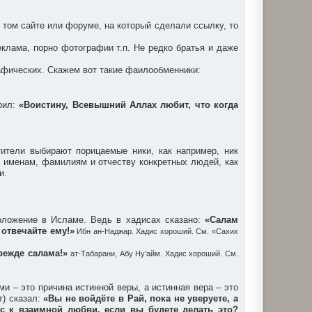
 том сайте или форуме, на который сделали ссылку, то
клама, порно фотографии т.п. Не редко братья и даже
афических. Скажем вот такие фаилообменники:
орил:
«Воистину, Всевышний Аллах любит, что когда
ители выбирают порицаемые ники, как например, ник
е именам, фамилиям и отчеству конкретных людей, как
и.
оложение в Исламе. Ведь в хадисах сказано:
«Салам
 отвечайте ему!»
Ибн ан-Наджар. Хадис хороший. См. «Сахих
режде салама!»
ат-Табарани, Абу Ну’айм. Хадис хороший. См.
 – это причина истинной веры, а истинная вера – это
т) сказал:
«Вы не войдёте в Рай, пока не уверуете, а
вас к взаимной любви, если вы будете делать это?