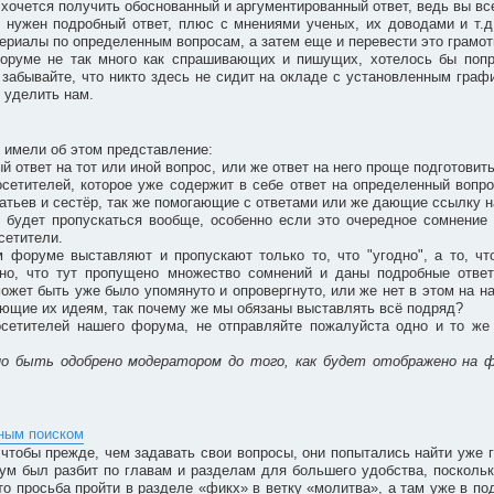
очется получить обоснованный и аргументированный ответ, ведь вы все 
м нужен подробный ответ, плюс с мнениями ученых, их доводами и т.д
ериалы по определенным вопросам, а затем еще и перевести это грамотн
форуме не так много как спрашивающих и пишущих, хотелось бы попр
забывайте, что никто здесь не сидит на окладе с установленным графи
 уделить нам.
 имели об этом представление:
ый ответ на тот или иной вопрос, или же ответ на него проще подготовит
сетителей, которое уже содержит в себе ответ на определенный вопро
братьев и сестёр, так же помогающие с ответами или же дающие ссылку н
 будет пропускаться вообще, особенно если это очередное сомнение 
сетители.
м форуме выставляют и пропускают только то, что "угодно", а то, ч
идно, что тут пропущено множество сомнений и даны подробные отве
может быть уже было упомянуто и опровергнуто, или же нет в этом на н
вующие их идеям, так почему же мы обязаны выставлять всё подряд?
сетителей нашего форума, не отправляйте пожалуйста одно и то же 
но быть одобрено модератором до того, как будет отображено на 
бным поиском
чтобы прежде, чем задавать свои вопросы, они попытались найти уже г
ум был разбит по главам и разделам для большего удобства, поскольк
то просьба пройти в разделе «фикх» в ветку «молитва», а там уже в под