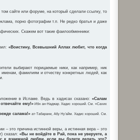
 том сайте или форуме, на который сделали ссылку, то
клама, порно фотографии т.п. Не редко братья и даже
афических. Скажем вот такие фаилообменники:
орил:
«Воистину, Всевышний Аллах любит, что когда
ители выбирают порицаемые ники, как например, ник
е именам, фамилиям и отчеству конкретных людей, как
и.
оложение в Исламе. Ведь в хадисах сказано:
«Салам
 отвечайте ему!»
Ибн ан-Наджар. Хадис хороший. См. «Сахих
режде салама!»
ат-Табарани, Абу Ну’айм. Хадис хороший. См.
 – это причина истинной веры, а истинная вера – это
т) сказал:
«Вы не войдёте в Рай, пока не уверуете, а
вас к взаимной любви, если вы будете делать это?