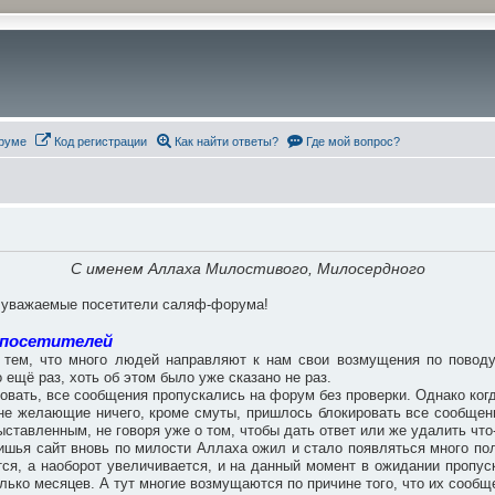
руме
Код регистрации
Как найти ответы?
Где мой вопрос?
С именем Аллаха Милостивого, Милосердного
, уважаемые посетители саляф-форума!
 посетителей
тем, что много людей направляют к нам свои возмущения по поводу 
 ещё раз, хоть об этом было уже сказано не раз.
ровать, все сообщения пропускались на форум без проверки. Однако когд
, не желающие ничего, кроме смуты, пришлось блокировать все сообще
ставленным, не говоря уже о том, чтобы дать ответ или же удалить что
ишья сайт вновь по милости Аллаха ожил и стало появляться много поле
ся, а наоборот увеличивается, и на данный момент в ожидании пропус
лько месяцев. А тут многие возмущаются по причине того, что их сообщ