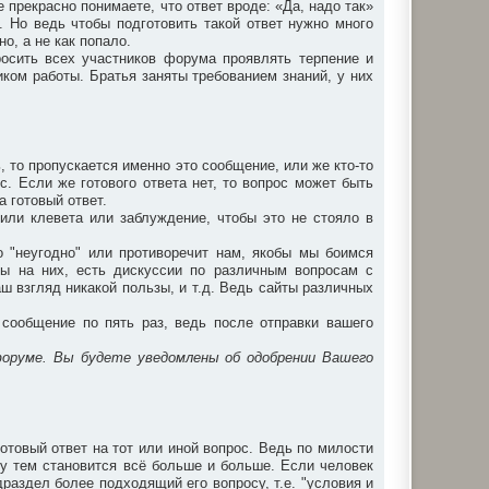
прекрасно понимаете, что ответ вроде: «Да, надо так»
. Но ведь чтобы подготовить такой ответ нужно много
о, а не как попало.
осить всех участников форума проявлять терпение и
ком работы. Братья заняты требованием знаний, у них
ь, то пропускается именно это сообщение, или же кто-то
с. Если же готового ответа нет, то вопрос может быть
а готовый ответ.
или клевета или заблуждение, чтобы это не стояло в
то "неугодно" или противоречит нам, якобы мы боимся
ты на них, есть дискуссии по различным вопросам с
аш взгляд никакой пользы, и т.д. Ведь сайты различных
сообщение по пять раз, ведь после отправки вашего
форуме. Вы будете уведомлены об одобрении Вашего
отовый ответ на тот или иной вопрос. Ведь по милости
у тем становится всё больше и больше. Если человек
раздел более подходящий его вопросу, т.е. "условия и