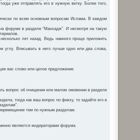
 тогда уже отправлять его в нужную ветку. Более того,
ически по всем основным вопросам Ислама. В каждом
я на форуме в разделе "Манхадж". И несмотря на такую
атериалов.
н несколько лет назад. Ведь намного проще приложить
ем углу. Вписывать в него лучше одно или два слова,
ющее вас слово или целое предложение.
ать вопрос об очищении или малом омовении в разделе
ела, тогда как ваш вопрос по фикху, то задайте его в
азделам".
а перемещение тем по нужным разделам.
ременно являются модераторами форума.