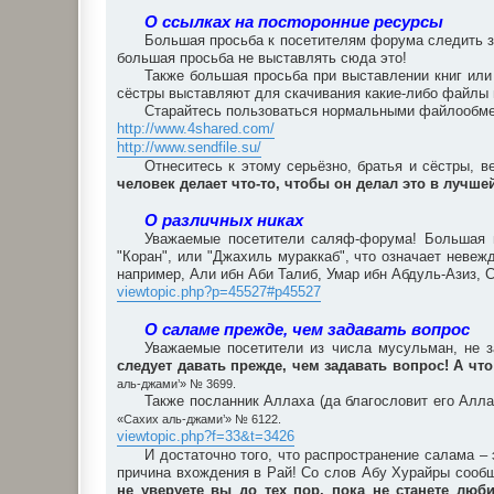
О ссылках на посторонние ресурсы
Большая просьба к посетителям форума следить за
большая просьба не выставлять сюда это!
Также большая просьба при выставлении книг или
сёстры выставляют для скачивания какие-либо файлы
Старайтесь пользоваться нормальными файлообмен
http://www.4shared.com/
http://www.sendfile.su/
Отнеситесь к этому серьёзно, братья и сёстры, в
человек делает что-то, чтобы он делал это в лучш
О различных никах
Уважаемые посетители саляф-форума! Большая п
"Коран", или "Джахиль мураккаб", что означает неве
например, Али ибн Аби Талиб, Умар ибн Абдуль-Азиз, С
viewtopic.php?p=45527#p45527
О саламе прежде, чем задавать вопрос
Уважаемые посетители из числа мусульман, не з
следует давать прежде, чем задавать вопрос! А что
аль-джами’» № 3699.
Также посланник Аллаха (да благословит его Алла
«Сахих аль-джами’» № 6122.
viewtopic.php?f=33&t=3426
И достаточно того, что распространение салама 
причина вхождения в Рай! Со слов Абу Хурайры сообщ
не уверуете вы до тех пор, пока не станете люби