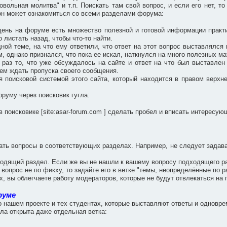
вольная молитва" и т.п. Поискать там свой вопрос, и если его нет, то
, он может ознакомиться со всеми разделами форума:
ень на форуме есть множество полезной и готовой информации практ
 листать назад, чтобы что-то найти.
дной теме, на что ему ответили, что ответ на этот вопрос выставлялс
, однако признался, что пока ее искал, наткнулся на много полезных м
 раз то, что уже обсуждалось на сайте и ответ на что был выставле
чем ждать пропуска своего сообщения.
я поисковой системой этого сайта, который находится в правом верхн
руму через поисковик гугла:
в поисковике [site:asar-forum.com ] сделать пробел и вписать интересу
вать вопросы в соответствующих разделах. Например, не следует задав
одящий раздел. Если же вы не нашли к вашему вопросу подходящего разд
 вопрос не по фикху, то задайте его в ветке "темы, неопределённые по р
, вы облегчаете работу модераторов, которые не будут отвлекаться н
руме
о нашем проекте и тех студентах, которые выставляют ответы и однов
ла открыта даже отдельная ветка: