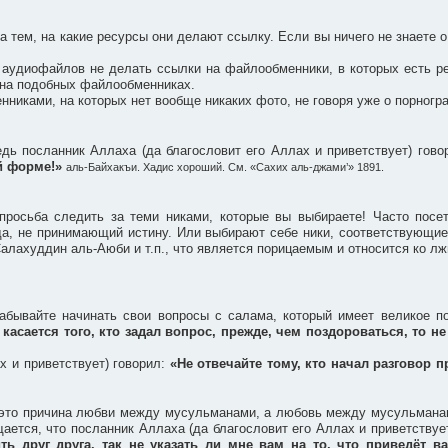
 тем, на какие ресурсы они делают ссылку. Если вы ничего не знаете о
 аудиофайлов не делать ссылки на файлообменники, в которых есть ре
 на подобных файлообменниках.
никами, на которых нет вообще никаких фото, не говоря уже о порногр
едь посланник Аллаха (да благословит его Аллах и приветствует) гов
ей форме!»
аль-Байхакъи. Хадис хороший. См. «Сахих аль-джами’» 1891.
росьба следить за теми никами, которые вы выбираете! Часто посет
жда, не принимающий истину. Или выбирают себе ники, соответствующи
алахуддин аль-Аюби и т.п., что является порицаемым и относится ко лж
абывайте начинать свои вопросы с салама, который имеет великое п
 касается того, кто задал вопрос, прежде, чем поздороваться, то не
х и приветствует) говорил:
«Не отвечайте тому, кто начал разговор п
– это причина любви между мусульманами, а любовь между мусульманами
ается, что посланник Аллаха (да благословит его Аллах и приветствуе
ть друг друга, так не указать ли мне вам на то, что приведёт 