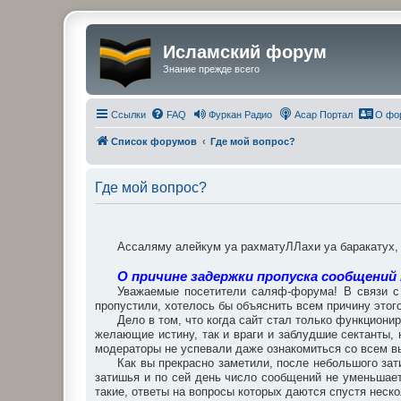
Исламский форум
Знание прежде всего
Ссылки
FAQ
Фуркан Радио
Асар Портал
О фо
Список форумов
Где мой вопрос?
Где мой вопрос?
Ассаляму алейкум уа рахматуЛЛахи уа баракатух
О причине задержки пропуска сообщений
Уважаемые посетители саляф-форума! В связи с 
пропустили, хотелось бы объяснить всем причину этого
Дело в том, что когда сайт стал только функциони
желающие истину, так и враги и заблудшие сектанты
модераторы не успевали даже ознакомиться со всем вы
Как вы прекрасно заметили, после небольшого зат
затишья и по сей день число сообщений не уменьшает
такие, ответы на вопросы которых даются спустя неско