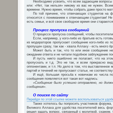
Необходимо усвоить, что всем задающим вопросы х
или: «Нет, так нельзя» никому из вас не нужен. Все
времени. Нужно время, чтобы собрать даже просто мат
По той причине, что отвечающих студентов на 
относится с пониманием к отвечающим студентам! Не 
есть семьи, и всё свое свободное время они стараются
Процесс пропуска сообщений
О процессе пропуска сообщений, чтобы посетители
Если, например, у кого-либо из братьев есть готов
из модераторов пропускает сообщение кого-либо из по
пропущен сразу, так как - хвала Аллаху - есть много 
Может быть и так, что то или иное сообщение не
ожидании ответа и не читали подобное заблуждение по
И пусть никто ошибочно не полагает, что на это
пропускать и т.д. Это не так, и всем прекрасно в
оппонентами, и т.п. Но дело в том, что выставленное 
партий и течений не пропускают статьи, не соответст
И ещё, большая просьба к новичкам из числа по
сообщения появляется вот такая вот надпись:
«Сообщение было успешно отправлено, но долж
сообщения»
.
О поиске по сайту
Перейдя по этой ссылке можете воспользоваться удо
Также хотелось бы попросить участников форума, 
Великого Аллаха для удобства посетителей весь фор
решил задать вопрос, связанный с молитвой, скажем, 