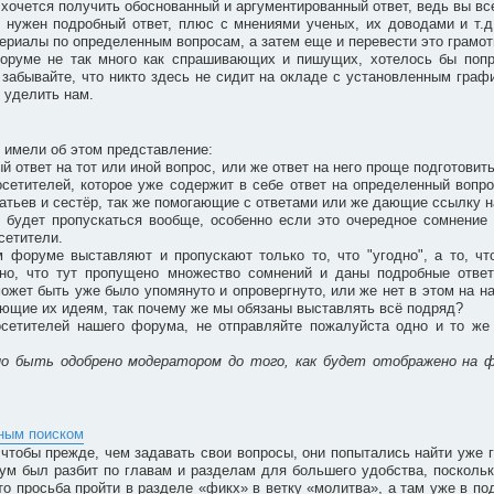
очется получить обоснованный и аргументированный ответ, ведь вы все 
м нужен подробный ответ, плюс с мнениями ученых, их доводами и т.д
ериалы по определенным вопросам, а затем еще и перевести это грамотн
форуме не так много как спрашивающих и пишущих, хотелось бы попр
забывайте, что никто здесь не сидит на окладе с установленным графи
 уделить нам.
 имели об этом представление:
ый ответ на тот или иной вопрос, или же ответ на него проще подготовит
сетителей, которое уже содержит в себе ответ на определенный вопро
братьев и сестёр, так же помогающие с ответами или же дающие ссылку н
 будет пропускаться вообще, особенно если это очередное сомнение 
сетители.
м форуме выставляют и пропускают только то, что "угодно", а то, ч
идно, что тут пропущено множество сомнений и даны подробные отве
может быть уже было упомянуто и опровергнуто, или же нет в этом на н
вующие их идеям, так почему же мы обязаны выставлять всё подряд?
сетителей нашего форума, не отправляйте пожалуйста одно и то же 
но быть одобрено модератором до того, как будет отображено на 
бным поиском
чтобы прежде, чем задавать свои вопросы, они попытались найти уже г
ум был разбит по главам и разделам для большего удобства, поскольк
то просьба пройти в разделе «фикх» в ветку «молитва», а там уже в под