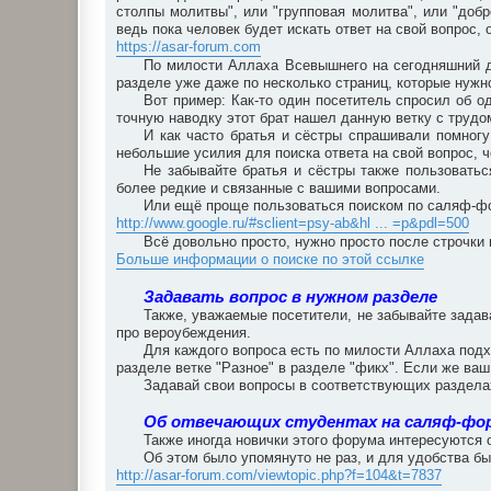
столпы молитвы", или "групповая молитва", или "добро
ведь пока человек будет искать ответ на свой вопрос
https://asar-forum.com
По милости Аллаха Всевышнего на сегодняшний д
разделе уже даже по несколько страниц, которые нужно
Вот пример: Как-то один посетитель спросил об о
точную наводку этот брат нашел данную ветку с трудом
И как часто братья и сёстры спрашивали помногу
небольшие усилия для поиска ответа на свой вопрос, 
Не забывайте братья и сёстры также пользоватьс
более редкие и связанные с вашими вопросами.
Или ещё проще пользоваться поиском по саляф-фо
http://www.google.ru/#sclient=psy-ab&hl ... =p&pdl=500
Всё довольно просто, нужно просто после строчки 
Больше информации о поиске по этой ссылке
Задавать вопрос в нужном разделе
Также, уважаемые посетители, не забывайте зада
про вероубеждения.
Для каждого вопроса есть по милости Аллаха подх
разделе ветке "Разное" в разделе "фикх". Если же ваш
Задавай свои вопросы в соответствующих разделах
Об отвечающих студентах на саляф-фо
Также иногда новички этого форума интересуются 
Об этом было упомянуто не раз, и для удобства бы
http://asar-forum.com/viewtopic.php?f=104&t=7837