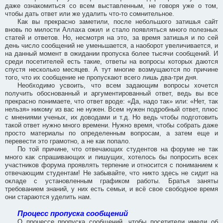
даже ознакомиться со всем выставленным, не говоря уже о том,
чтобы дать ответ или же удалить что-то сомнительное.
Как вы прекрасно заметили, после небольшого затишья сайт
вновь по милости Аллаха ожил и стало появляться много полезных
статей и ответов. Но, несмотря на это, за время затишья и по сей
день число сообщений не уменьшается, а наоборот увеличивается, и
на данный момент в ожидании пропуска более тысячи сообщений. И
среди посетителей есть такие, ответы на вопросы которых даются
спустя несколько месяцев. А тут многие возмущаются по причине
того, что их сообщение не пропускают всего лишь два-три дня.
Необходимо усвоить, что всем задающим вопросы хочется
получить обоснованный и аргументированный ответ, ведь вы все
прекрасно понимаете, что ответ вроде: «Да, надо так» или: «Нет, так
нельзя» никому из вас не нужен. Всем нужен подробный ответ, плюс
с мнениями ученых, их доводами и т.д. Но ведь чтобы подготовить
такой ответ нужно много времени. Нужно время, чтобы собрать даже
просто материалы по определенным вопросам, а затем еще и
перевести это грамотно, а не как попало.
По той причине, что отвечающих студентов на форуме не так
много как спрашивающих и пишущих, хотелось бы попросить всех
участников форума проявлять терпение и относится с пониманием к
отвечающим студентам! Не забывайте, что никто здесь не сидит на
окладе с установленным графиком работы. Братья заняты
требованием знаний, у них есть семьи, и всё свое свободное время
они стараются уделить нам.
Процесс пропуска сообщений
О процессе пропуска сообщений, чтобы посетители имели об