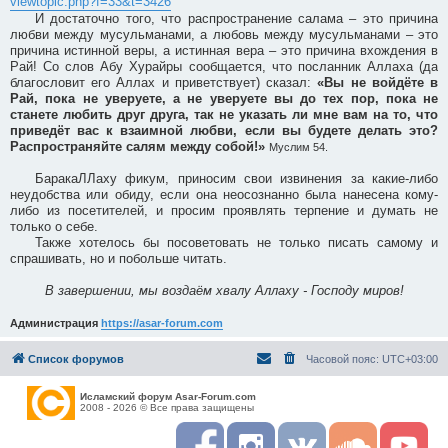
viewtopic.php?f=33&t=3426
И достаточно того, что распространение салама – это причина
любви между мусульманами, а любовь между мусульманами – это
причина истинной веры, а истинная вера – это причина вхождения в
Рай! Со слов Абу Хурайры сообщается, что посланник Аллаха (да
благословит его Аллах и приветствует) сказал:
«Вы не войдёте в
Рай, пока не уверуете, а не уверуете вы до тех пор, пока не
станете любить друг друга, так не указать ли мне вам на то, что
приведёт вас к взаимной любви, если вы будете делать это?
Распространяйте салям между собой!»
Муслим 54.
БаракаЛЛаху фикум, приносим свои извинения за какие-либо
неудобства или обиду, если она неосознанно была нанесена кому-
либо из посетителей, и просим проявлять терпение и думать не
только о себе.
Также хотелось бы посоветовать не только писать самому и
спрашивать, но и побольше читать.
В завершении, мы воздаём хвалу Аллаху - Господу миров!
Администрация
https://asar-forum.com
Список форумов
Часовой пояс:
UTC+03:00
Исламский форум Asar-Forum.com
2008 - 2026 © Все права защищены