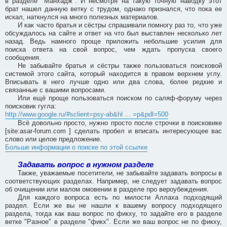
в разделе "Манхадж". И несмотря на такую точную наводку этот
брат нашел данную ветку с трудом, однако признался, что пока ее
искал, наткнулся на много полезных материалов.
И как часто братья и сёстры спрашивали помногу раз то, что уже
обсуждалось на сайте и ответ на что был выставлен несколько лет
назад. Ведь намного проще приложить небольшие усилия для
поиска ответа на свой вопрос, чем ждать пропуска своего
сообщения.
Не забывайте братья и сёстры также пользоваться поисковой
системой этого сайта, который находится в правом верхнем углу.
Вписывать в него лучше одно или два слова, более редкие и
связанные с вашими вопросами.
Или ещё проще пользоваться поиском по саляф-форуму через
поисковик гугла:
http://www.google.ru/#sclient=psy-ab&hl ... =p&pdl=500
Всё довольно просто, нужно просто после строчки в поисковике
[site:asar-forum.com ] сделать пробел и вписать интересующее вас
слово или целое предложение.
Больше информации о поиске по этой ссылке
Задавать вопрос в нужном разделе
Также, уважаемые посетители, не забывайте задавать вопросы в
соответствующих разделах. Например, не следует задавать вопрос
об очищении или малом омовении в разделе про вероубеждения.
Для каждого вопроса есть по милости Аллаха подходящий
раздел. Если же вы не нашли к вашему вопросу подходящего
раздела, тогда как ваш вопрос по фикху, то задайте его в разделе
ветке "Разное" в разделе "фикх". Если же ваш вопрос не по фикху,