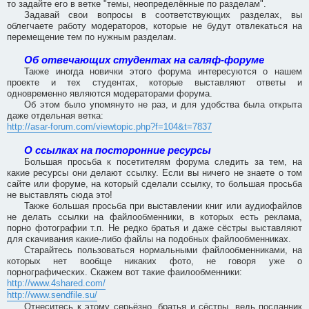
то задайте его в ветке "темы, неопределённые по разделам".
Задавай свои вопросы в соответствующих разделах, вы
облегчаете работу модераторов, которые не будут отвлекаться на
перемещение тем по нужным разделам.
Об отвечающих студентах на саляф-форуме
Также иногда новички этого форума интересуются о нашем
проекте и тех студентах, которые выставляют ответы и
одновременно являются модераторами форума.
Об этом было упомянуто не раз, и для удобства была открыта
даже отдельная ветка:
http://asar-forum.com/viewtopic.php?f=104&t=7837
О ссылках на посторонние ресурсы
Большая просьба к посетителям форума следить за тем, на
какие ресурсы они делают ссылку. Если вы ничего не знаете о том
сайте или форуме, на который сделали ссылку, то большая просьба
не выставлять сюда это!
Также большая просьба при выставлении книг или аудиофайлов
не делать ссылки на файлообменники, в которых есть реклама,
порно фотографии т.п. Не редко братья и даже сёстры выставляют
для скачивания какие-либо файлы на подобных файлообменниках.
Старайтесь пользоваться нормальными файлообменниками, на
которых нет вообще никаких фото, не говоря уже о
порнографических. Скажем вот такие фаилообменники:
http://www.4shared.com/
http://www.sendfile.su/
Отнеситесь к этому серьёзно, братья и сёстры, ведь посланник