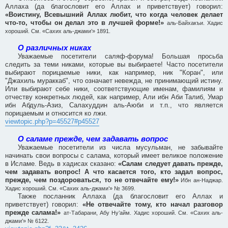
Аллаха (да благословит его Аллах и приветствует) говорил:
«Воистину, Всевышний Аллах любит, что когда человек делает
что-то, чтобы он делал это в лучшей форме!»
аль-Байхакъи. Хадис
хороший. См. «Сахих аль-джами’» 1891.
О различных никах
Уважаемые посетители саляф-форума! Большая просьба
следить за теми никами, которые вы выбираете! Часто посетители
выбирают порицаемые ники, как например, ник "Коран", или
"Джахиль мураккаб", что означает невежда, не принимающий истину.
Или выбирают себе ники, соответствующие именам, фамилиям и
отчеству конкретных людей, как например, Али ибн Аби Талиб, Умар
ибн Абдуль-Азиз, Салахуддин аль-Аюби и т.п., что является
порицаемым и относится ко лжи.
viewtopic.php?p=45527#p45527
О саламе прежде, чем задавать вопрос
Уважаемые посетители из числа мусульман, не забывайте
начинать свои вопросы с салама, который имеет великое положение
в Исламе. Ведь в хадисах сказано:
«Салам следует давать прежде,
чем задавать вопрос! А что касается того, кто задал вопрос,
прежде, чем поздороваться, то не отвечайте ему!»
Ибн ан-Наджар.
Хадис хороший. См. «Сахих аль-джами’» № 3699.
Также посланник Аллаха (да благословит его Аллах и
приветствует) говорил:
«Не отвечайте тому, кто начал разговор
прежде салама!»
ат-Табарани, Абу Ну’айм. Хадис хороший. См. «Сахих аль-
джами’» № 6122.