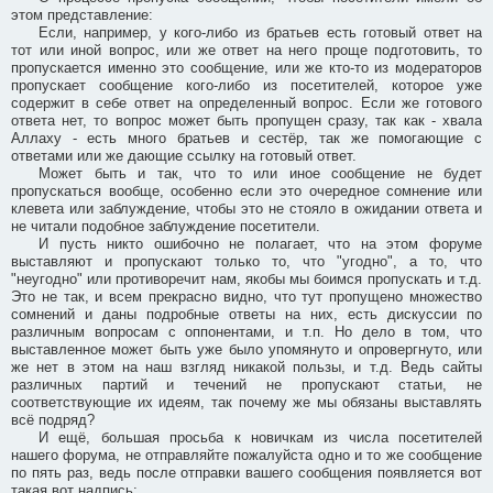
этом представление:
Если, например, у кого-либо из братьев есть готовый ответ на
тот или иной вопрос, или же ответ на него проще подготовить, то
пропускается именно это сообщение, или же кто-то из модераторов
пропускает сообщение кого-либо из посетителей, которое уже
содержит в себе ответ на определенный вопрос. Если же готового
ответа нет, то вопрос может быть пропущен сразу, так как - хвала
Аллаху - есть много братьев и сестёр, так же помогающие с
ответами или же дающие ссылку на готовый ответ.
Может быть и так, что то или иное сообщение не будет
пропускаться вообще, особенно если это очередное сомнение или
клевета или заблуждение, чтобы это не стояло в ожидании ответа и
не читали подобное заблуждение посетители.
И пусть никто ошибочно не полагает, что на этом форуме
выставляют и пропускают только то, что "угодно", а то, что
"неугодно" или противоречит нам, якобы мы боимся пропускать и т.д.
Это не так, и всем прекрасно видно, что тут пропущено множество
сомнений и даны подробные ответы на них, есть дискуссии по
различным вопросам с оппонентами, и т.п. Но дело в том, что
выставленное может быть уже было упомянуто и опровергнуто, или
же нет в этом на наш взгляд никакой пользы, и т.д. Ведь сайты
различных партий и течений не пропускают статьи, не
соответствующие их идеям, так почему же мы обязаны выставлять
всё подряд?
И ещё, большая просьба к новичкам из числа посетителей
нашего форума, не отправляйте пожалуйста одно и то же сообщение
по пять раз, ведь после отправки вашего сообщения появляется вот
такая вот надпись: