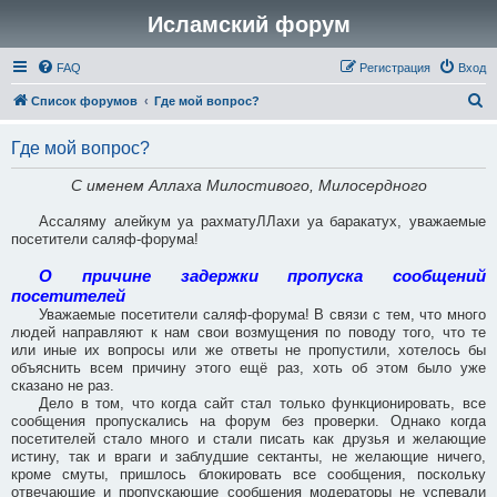
Исламский форум
FAQ
Регистрация
Вход
П
Список форумов
Где мой вопрос?
о
Где мой вопрос?
и
с
С именем Аллаха Милостивого, Милосердного
к
Ассаляму алейкум уа рахматуЛЛахи уа баракатух, уважаемые
посетители саляф-форума!
О причине задержки пропуска сообщений
посетителей
Уважаемые посетители саляф-форума! В связи с тем, что много
людей направляют к нам свои возмущения по поводу того, что те
или иные их вопросы или же ответы не пропустили, хотелось бы
объяснить всем причину этого ещё раз, хоть об этом было уже
сказано не раз.
Дело в том, что когда сайт стал только функционировать, все
сообщения пропускались на форум без проверки. Однако когда
посетителей стало много и стали писать как друзья и желающие
истину, так и враги и заблудшие сектанты, не желающие ничего,
кроме смуты, пришлось блокировать все сообщения, поскольку
отвечающие и пропускающие сообщения модераторы не успевали