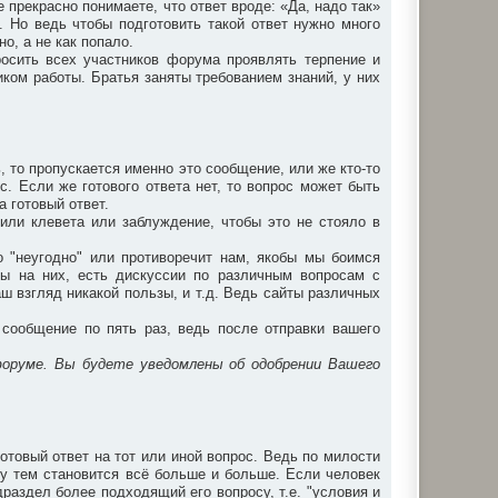
прекрасно понимаете, что ответ вроде: «Да, надо так»
. Но ведь чтобы подготовить такой ответ нужно много
о, а не как попало.
осить всех участников форума проявлять терпение и
ком работы. Братья заняты требованием знаний, у них
ь, то пропускается именно это сообщение, или же кто-то
с. Если же готового ответа нет, то вопрос может быть
а готовый ответ.
или клевета или заблуждение, чтобы это не стояло в
то "неугодно" или противоречит нам, якобы мы боимся
ты на них, есть дискуссии по различным вопросам с
аш взгляд никакой пользы, и т.д. Ведь сайты различных
сообщение по пять раз, ведь после отправки вашего
форуме. Вы будете уведомлены об одобрении Вашего
отовый ответ на тот или иной вопрос. Ведь по милости
у тем становится всё больше и больше. Если человек
раздел более подходящий его вопросу, т.е. "условия и