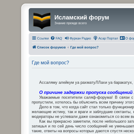
Исламский форум
Знание прежде всего
Ссылки
FAQ
Фуркан Радио
Асар Портал
О фо
Список форумов
Где мой вопрос?
Где мой вопрос?
Ассаляму алейкум уа рахматуЛЛахи уа баракатух
О причине задержки пропуска сообщений
Уважаемые посетители саляф-форума! В связи с 
пропустили, хотелось бы объяснить всем причину этого
Дело в том, что когда сайт стал только функциони
желающие истину, так и враги и заблудшие сектанты
модераторы не успевали даже ознакомиться со всем вы
Как вы прекрасно заметили, после небольшого зат
затишья и по сей день число сообщений не уменьшает
такие, ответы на вопросы которых даются спустя неско