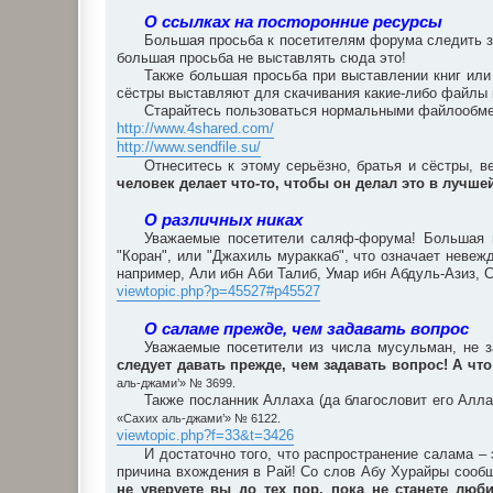
О ссылках на посторонние ресурсы
Большая просьба к посетителям форума следить за
большая просьба не выставлять сюда это!
Также большая просьба при выставлении книг или
сёстры выставляют для скачивания какие-либо файлы
Старайтесь пользоваться нормальными файлообмен
http://www.4shared.com/
http://www.sendfile.su/
Отнеситесь к этому серьёзно, братья и сёстры, в
человек делает что-то, чтобы он делал это в лучш
О различных никах
Уважаемые посетители саляф-форума! Большая п
"Коран", или "Джахиль мураккаб", что означает неве
например, Али ибн Аби Талиб, Умар ибн Абдуль-Азиз, С
viewtopic.php?p=45527#p45527
О саламе прежде, чем задавать вопрос
Уважаемые посетители из числа мусульман, не з
следует давать прежде, чем задавать вопрос! А что
аль-джами’» № 3699.
Также посланник Аллаха (да благословит его Алла
«Сахих аль-джами’» № 6122.
viewtopic.php?f=33&t=3426
И достаточно того, что распространение салама 
причина вхождения в Рай! Со слов Абу Хурайры сообщ
не уверуете вы до тех пор, пока не станете люби