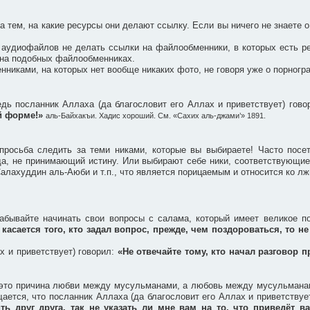
 тем, на какие ресурсы они делают ссылку. Если вы ничего не знаете о
 аудиофайлов не делать ссылки на файлообменники, в которых есть ре
 на подобных файлообменниках.
никами, на которых нет вообще никаких фото, не говоря уже о порногр
едь посланник Аллаха (да благословит его Аллах и приветствует) гов
ей форме!»
аль-Байхакъи. Хадис хороший. См. «Сахих аль-джами’» 1891.
росьба следить за теми никами, которые вы выбираете! Часто посет
жда, не принимающий истину. Или выбирают себе ники, соответствующи
алахуддин аль-Аюби и т.п., что является порицаемым и относится ко лж
абывайте начинать свои вопросы с салама, который имеет великое п
 касается того, кто задал вопрос, прежде, чем поздороваться, то не
х и приветствует) говорил:
«Не отвечайте тому, кто начал разговор п
– это причина любви между мусульманами, а любовь между мусульманами
ается, что посланник Аллаха (да благословит его Аллах и приветствуе
ть друг друга, так не указать ли мне вам на то, что приведёт 