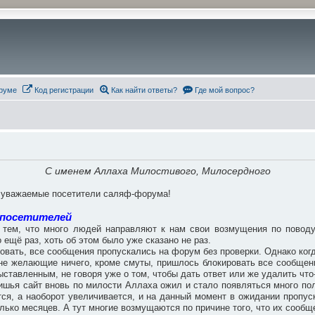
руме
Код регистрации
Как найти ответы?
Где мой вопрос?
С именем Аллаха Милостивого, Милосердного
, уважаемые посетители саляф-форума!
 посетителей
тем, что много людей направляют к нам свои возмущения по поводу 
 ещё раз, хоть об этом было уже сказано не раз.
ровать, все сообщения пропускались на форум без проверки. Однако когд
, не желающие ничего, кроме смуты, пришлось блокировать все сообще
ставленным, не говоря уже о том, чтобы дать ответ или же удалить что
ишья сайт вновь по милости Аллаха ожил и стало появляться много поле
ся, а наоборот увеличивается, и на данный момент в ожидании пропус
лько месяцев. А тут многие возмущаются по причине того, что их сообщ