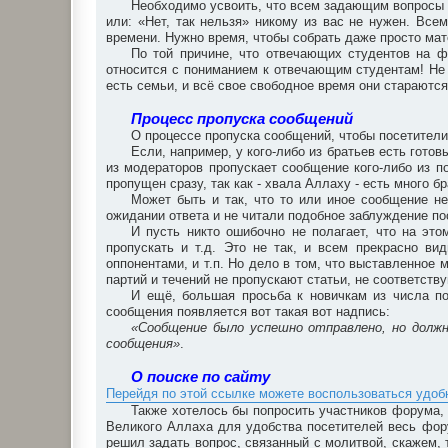
Необходимо усвоить, что всем задающим вопросы х
или: «Нет, так нельзя» никому из вас не нужен. Все
времени. Нужно время, чтобы собрать даже просто мат
По той причине, что отвечающих студентов на 
относится с пониманием к отвечающим студентам! Не 
есть семьи, и всё свое свободное время они стараются
Процесс пропуска сообщений
О процессе пропуска сообщений, чтобы посетители
Если, например, у кого-либо из братьев есть готов
из модераторов пропускает сообщение кого-либо из по
пропущен сразу, так как - хвала Аллаху - есть много 
Может быть и так, что то или иное сообщение не
ожидании ответа и не читали подобное заблуждение по
И пусть никто ошибочно не полагает, что на это
пропускать и т.д. Это не так, и всем прекрасно в
оппонентами, и т.п. Но дело в том, что выставленное 
партий и течений не пропускают статьи, не соответст
И ещё, большая просьба к новичкам из числа по
сообщения появляется вот такая вот надпись:
«Сообщение было успешно отправлено, но долж
сообщения»
.
О поиске по сайту
Перейдя по этой ссылке можете воспользоваться удо
Также хотелось бы попросить участников форума, 
Великого Аллаха для удобства посетителей весь фор
решил задать вопрос, связанный с молитвой, скажем, 