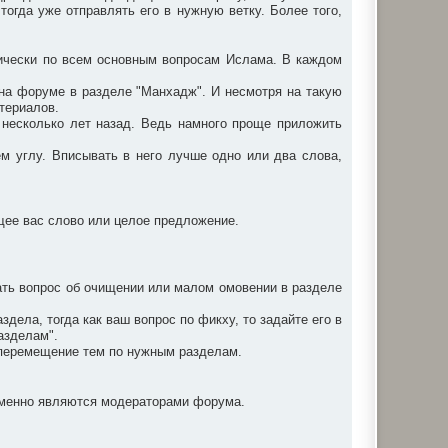
 тогда уже отправлять его в нужную ветку. Более того,
ически по всем основным вопросам Ислама. В каждом
я на форуме в разделе "Манхадж". И несмотря на такую
атериалов.
н несколько лет назад. Ведь намного проще приложить
ем углу. Вписывать в него лучше одно или два слова,
ющее вас слово или целое предложение.
ать вопрос об очищении или малом омовении в разделе
ела, тогда как ваш вопрос по фикху, то задайте его в
азделам".
а перемещение тем по нужным разделам.
ременно являются модераторами форума.