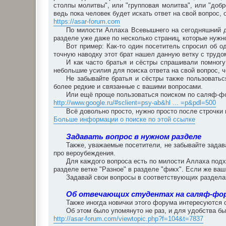
столпы молитвы", или "групповая молитва", или "добро
ведь пока человек будет искать ответ на свой вопрос
https://asar-forum.com
По милости Аллаха Всевышнего на сегодняшний д
разделе уже даже по несколько страниц, которые нужно
Вот пример: Как-то один посетитель спросил об о
точную наводку этот брат нашел данную ветку с трудом
И как часто братья и сёстры спрашивали помногу
небольшие усилия для поиска ответа на свой вопрос, 
Не забывайте братья и сёстры также пользоватьс
более редкие и связанные с вашими вопросами.
Или ещё проще пользоваться поиском по саляф-фо
http://www.google.ru/#sclient=psy-ab&hl ... =p&pdl=500
Всё довольно просто, нужно просто после строчки 
Больше информации о поиске по этой ссылке
Задавать вопрос в нужном разделе
Также, уважаемые посетители, не забывайте зада
про вероубеждения.
Для каждого вопроса есть по милости Аллаха подх
разделе ветке "Разное" в разделе "фикх". Если же ваш
Задавай свои вопросы в соответствующих разделах
Об отвечающих студентах на саляф-фо
Также иногда новички этого форума интересуются 
Об этом было упомянуто не раз, и для удобства бы
http://asar-forum.com/viewtopic.php?f=104&t=7837