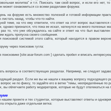
вольная молитва" и т.п. Поискать там свой вопрос, и если его нет, то
, он может ознакомиться со всеми разделами форума:
ень на форуме есть множество полезной и готовой информации практ
 листать назад, чтобы что-то найти.
дной теме, на что ему ответили, что ответ на этот вопрос выставлялс
, однако признался, что пока ее искал, наткнулся на много полезных м
 раз то, что уже обсуждалось на сайте и ответ на что был выставле
чем ждать пропуска своего сообщения.
я поисковой системой этого сайта, который находится в правом верхн
руму через поисковик гугла:
в поисковике [site:asar-forum.com ] сделать пробел и вписать интересу
вать вопросы в соответствующих разделах. Например, не следует задав
одящий раздел. Если же вы не нашли к вашему вопросу подходящего разд
 вопрос не по фикху, то задайте его в ветке "темы, неопределённые по р
, вы облегчаете работу модераторов, которые не будут отвлекаться н
руме
о нашем проекте и тех студентах, которые выставляют ответы и однов
ла открыта даже отдельная ветка: