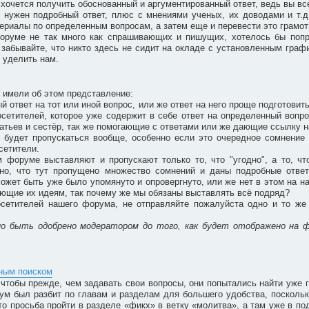
очется получить обоснованный и аргументированный ответ, ведь вы все 
м нужен подробный ответ, плюс с мнениями ученых, их доводами и т.д
ериалы по определенным вопросам, а затем еще и перевести это грамотн
форуме не так много как спрашивающих и пишущих, хотелось бы попр
забывайте, что никто здесь не сидит на окладе с установленным графи
 уделить нам.
 имели об этом представление:
ый ответ на тот или иной вопрос, или же ответ на него проще подготовит
сетителей, которое уже содержит в себе ответ на определенный вопро
братьев и сестёр, так же помогающие с ответами или же дающие ссылку н
 будет пропускаться вообще, особенно если это очередное сомнение 
сетители.
м форуме выставляют и пропускают только то, что "угодно", а то, ч
идно, что тут пропущено множество сомнений и даны подробные отве
может быть уже было упомянуто и опровергнуто, или же нет в этом на н
вующие их идеям, так почему же мы обязаны выставлять всё подряд?
сетителей нашего форума, не отправляйте пожалуйста одно и то же 
но быть одобрено модератором до того, как будет отображено на 
бным поиском
чтобы прежде, чем задавать свои вопросы, они попытались найти уже г
ум был разбит по главам и разделам для большего удобства, поскольк
то просьба пройти в разделе «фикх» в ветку «молитва», а там уже в под