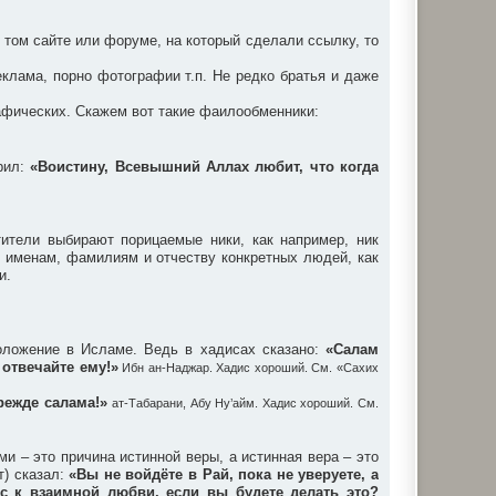
 том сайте или форуме, на который сделали ссылку, то
клама, порно фотографии т.п. Не редко братья и даже
афических. Скажем вот такие фаилообменники:
орил:
«Воистину, Всевышний Аллах любит, что когда
ители выбирают порицаемые ники, как например, ник
е именам, фамилиям и отчеству конкретных людей, как
и.
оложение в Исламе. Ведь в хадисах сказано:
«Салам
 отвечайте ему!»
Ибн ан-Наджар. Хадис хороший. См. «Сахих
режде салама!»
ат-Табарани, Абу Ну’айм. Хадис хороший. См.
 – это причина истинной веры, а истинная вера – это
т) сказал:
«Вы не войдёте в Рай, пока не уверуете, а
вас к взаимной любви, если вы будете делать это?