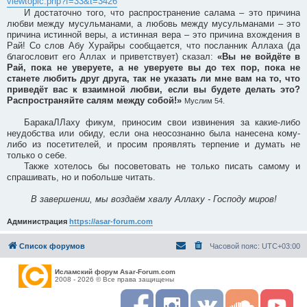
viewtopic.php?f=33&t=3426
И достаточно того, что распространение салама – это причина
любви между мусульманами, а любовь между мусульманами – это
причина истинной веры, а истинная вера – это причина вхождения в
Рай! Со слов Абу Хурайры сообщается, что посланник Аллаха (да
благословит его Аллах и приветствует) сказал:
«Вы не войдёте в
Рай, пока не уверуете, а не уверуете вы до тех пор, пока не
станете любить друг друга, так не указать ли мне вам на то, что
приведёт вас к взаимной любви, если вы будете делать это?
Распространяйте салям между собой!»
Муслим 54.
БаракаЛЛаху фикум, приносим свои извинения за какие-либо
неудобства или обиду, если она неосознанно была нанесена кому-
либо из посетителей, и просим проявлять терпение и думать не
только о себе.
Также хотелось бы посоветовать не только писать самому и
спрашивать, но и побольше читать.
В завершении, мы воздаём хвалу Аллаху - Господу миров!
Администрация
https://asar-forum.com
Список форумов
Часовой пояс:
UTC+03:00
Исламский форум Asar-Forum.com
2008 - 2026 © Все права защищены