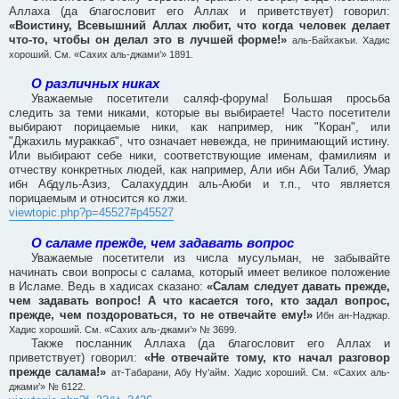
Аллаха (да благословит его Аллах и приветствует) говорил:
«Воистину, Всевышний Аллах любит, что когда человек делает
что-то, чтобы он делал это в лучшей форме!»
аль-Байхакъи. Хадис
хороший. См. «Сахих аль-джами’» 1891.
О различных никах
Уважаемые посетители саляф-форума! Большая просьба
следить за теми никами, которые вы выбираете! Часто посетители
выбирают порицаемые ники, как например, ник "Коран", или
"Джахиль мураккаб", что означает невежда, не принимающий истину.
Или выбирают себе ники, соответствующие именам, фамилиям и
отчеству конкретных людей, как например, Али ибн Аби Талиб, Умар
ибн Абдуль-Азиз, Салахуддин аль-Аюби и т.п., что является
порицаемым и относится ко лжи.
viewtopic.php?p=45527#p45527
О саламе прежде, чем задавать вопрос
Уважаемые посетители из числа мусульман, не забывайте
начинать свои вопросы с салама, который имеет великое положение
в Исламе. Ведь в хадисах сказано:
«Салам следует давать прежде,
чем задавать вопрос! А что касается того, кто задал вопрос,
прежде, чем поздороваться, то не отвечайте ему!»
Ибн ан-Наджар.
Хадис хороший. См. «Сахих аль-джами’» № 3699.
Также посланник Аллаха (да благословит его Аллах и
приветствует) говорил:
«Не отвечайте тому, кто начал разговор
прежде салама!»
ат-Табарани, Абу Ну’айм. Хадис хороший. См. «Сахих аль-
джами’» № 6122.