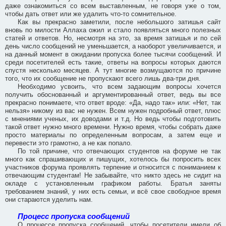
даже ознакомиться со всем выставленным, не говоря уже о том,
чтобы дать ответ или же удалить что-то сомнительное.
Как вы прекрасно заметили, после небольшого затишья сайт
вновь по милости Аллаха ожил и стало появляться много полезных
статей и ответов. Но, несмотря на это, за время затишья и по сей
день число сообщений не уменьшается, а наоборот увеличивается, и
на данный момент в ожидании пропуска более тысячи сообщений. И
среди посетителей есть такие, ответы на вопросы которых даются
спустя несколько месяцев. А тут многие возмущаются по причине
того, что их сообщение не пропускают всего лишь два-три дня.
Необходимо усвоить, что всем задающим вопросы хочется
получить обоснованный и аргументированный ответ, ведь вы все
прекрасно понимаете, что ответ вроде: «Да, надо так» или: «Нет, так
нельзя» никому из вас не нужен. Всем нужен подробный ответ, плюс
с мнениями ученых, их доводами и т.д. Но ведь чтобы подготовить
такой ответ нужно много времени. Нужно время, чтобы собрать даже
просто материалы по определенным вопросам, а затем еще и
перевести это грамотно, а не как попало.
По той причине, что отвечающих студентов на форуме не так
много как спрашивающих и пишущих, хотелось бы попросить всех
участников форума проявлять терпение и относится с пониманием к
отвечающим студентам! Не забывайте, что никто здесь не сидит на
окладе с установленным графиком работы. Братья заняты
требованием знаний, у них есть семьи, и всё свое свободное время
они стараются уделить нам.
Процесс пропуска сообщений
О процессе пропуска сообщений, чтобы посетители имели об