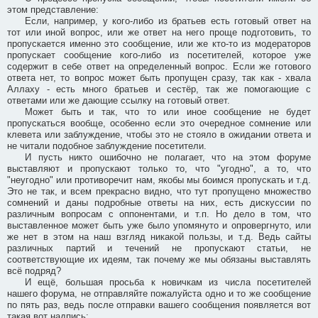
этом представление:
Если, например, у кого-либо из братьев есть готовый ответ на
тот или иной вопрос, или же ответ на него проще подготовить, то
пропускается именно это сообщение, или же кто-то из модераторов
пропускает сообщение кого-либо из посетителей, которое уже
содержит в себе ответ на определенный вопрос. Если же готового
ответа нет, то вопрос может быть пропущен сразу, так как - хвала
Аллаху - есть много братьев и сестёр, так же помогающие с
ответами или же дающие ссылку на готовый ответ.
Может быть и так, что то или иное сообщение не будет
пропускаться вообще, особенно если это очередное сомнение или
клевета или заблуждение, чтобы это не стояло в ожидании ответа и
не читали подобное заблуждение посетители.
И пусть никто ошибочно не полагает, что на этом форуме
выставляют и пропускают только то, что "угодно", а то, что
"неугодно" или противоречит нам, якобы мы боимся пропускать и т.д.
Это не так, и всем прекрасно видно, что тут пропущено множество
сомнений и даны подробные ответы на них, есть дискуссии по
различным вопросам с оппонентами, и т.п. Но дело в том, что
выставленное может быть уже было упомянуто и опровергнуто, или
же нет в этом на наш взгляд никакой пользы, и т.д. Ведь сайты
различных партий и течений не пропускают статьи, не
соответствующие их идеям, так почему же мы обязаны выставлять
всё подряд?
И ещё, большая просьба к новичкам из числа посетителей
нашего форума, не отправляйте пожалуйста одно и то же сообщение
по пять раз, ведь после отправки вашего сообщения появляется вот
такая вот надпись: