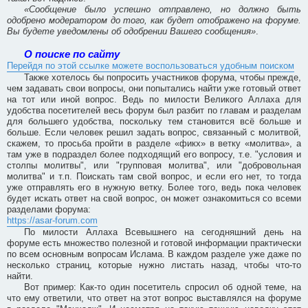
«Сообщение было успешно отправлено, но должно быть
одобрено модератором до того, как будет отображено на форуме.
Вы будете уведомлены об одобрении Вашего сообщения»
.
О поиске по сайту
Перейдя по этой ссылке можете воспользоваться удобным поиском
Также хотелось бы попросить участников форума, чтобы прежде,
чем задавать свои вопросы, они попытались найти уже готовый ответ
на тот или иной вопрос. Ведь по милости Великого Аллаха для
удобства посетителей весь форум был разбит по главам и разделам
для большего удобства, поскольку тем становится всё больше и
больше. Если человек решил задать вопрос, связанный с молитвой,
скажем, то просьба пройти в разделе «фикх» в ветку «молитва», а
там уже в подраздел более подходящий его вопросу, т.е. "условия и
столпы молитвы", или "групповая молитва", или "добровольная
молитва" и т.п. Поискать там свой вопрос, и если его нет, то тогда
уже отправлять его в нужную ветку. Более того, ведь пока человек
будет искать ответ на свой вопрос, он может ознакомиться со всеми
разделами форума:
https://asar-forum.com
По милости Аллаха Всевышнего на сегодняшний день на
форуме есть множество полезной и готовой информации практически
по всем основным вопросам Ислама. В каждом разделе уже даже по
несколько страниц, которые нужно листать назад, чтобы что-то
найти.
Вот пример: Как-то один посетитель спросил об одной теме, на
что ему ответили, что ответ на этот вопрос выставлялся на форуме