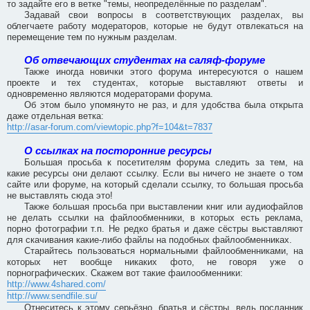
то задайте его в ветке "темы, неопределённые по разделам".
Задавай свои вопросы в соответствующих разделах, вы
облегчаете работу модераторов, которые не будут отвлекаться на
перемещение тем по нужным разделам.
Об отвечающих студентах на саляф-форуме
Также иногда новички этого форума интересуются о нашем
проекте и тех студентах, которые выставляют ответы и
одновременно являются модераторами форума.
Об этом было упомянуто не раз, и для удобства была открыта
даже отдельная ветка:
http://asar-forum.com/viewtopic.php?f=104&t=7837
О ссылках на посторонние ресурсы
Большая просьба к посетителям форума следить за тем, на
какие ресурсы они делают ссылку. Если вы ничего не знаете о том
сайте или форуме, на который сделали ссылку, то большая просьба
не выставлять сюда это!
Также большая просьба при выставлении книг или аудиофайлов
не делать ссылки на файлообменники, в которых есть реклама,
порно фотографии т.п. Не редко братья и даже сёстры выставляют
для скачивания какие-либо файлы на подобных файлообменниках.
Старайтесь пользоваться нормальными файлообменниками, на
которых нет вообще никаких фото, не говоря уже о
порнографических. Скажем вот такие фаилообменники:
http://www.4shared.com/
http://www.sendfile.su/
Отнеситесь к этому серьёзно, братья и сёстры, ведь посланник