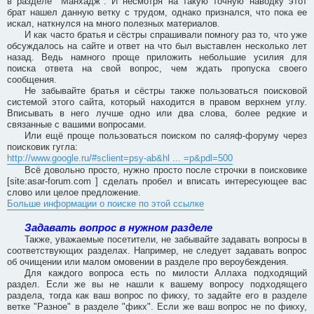
в разделе "Манхадж". И несмотря на такую точную наводку этот
брат нашел данную ветку с трудом, однако признался, что пока ее
искал, наткнулся на много полезных материалов.
И как часто братья и сёстры спрашивали помногу раз то, что уже
обсуждалось на сайте и ответ на что был выставлен несколько лет
назад. Ведь намного проще приложить небольшие усилия для
поиска ответа на свой вопрос, чем ждать пропуска своего
сообщения.
Не забывайте братья и сёстры также пользоваться поисковой
системой этого сайта, который находится в правом верхнем углу.
Вписывать в него лучше одно или два слова, более редкие и
связанные с вашими вопросами.
Или ещё проще пользоваться поиском по саляф-форуму через
поисковик гугла:
http://www.google.ru/#sclient=psy-ab&hl ... =p&pdl=500
Всё довольно просто, нужно просто после строчки в поисковике
[site:asar-forum.com ] сделать пробел и вписать интересующее вас
слово или целое предложение.
Больше информации о поиске по этой ссылке
Задавать вопрос в нужном разделе
Также, уважаемые посетители, не забывайте задавать вопросы в
соответствующих разделах. Например, не следует задавать вопрос
об очищении или малом омовении в разделе про вероубеждения.
Для каждого вопроса есть по милости Аллаха подходящий
раздел. Если же вы не нашли к вашему вопросу подходящего
раздела, тогда как ваш вопрос по фикху, то задайте его в разделе
ветке "Разное" в разделе "фикх". Если же ваш вопрос не по фикху,