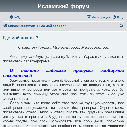
Исламский форум
FAQ
Регистрация
Вход
П
Список форумов
Где мой вопрос?
о
Где мой вопрос?
и
с
С именем Аллаха Милостивого, Милосердного
к
Ассаляму алейкум уа рахматуЛЛахи уа баракатух, уважаемые
посетители саляф-форума!
О причине задержки пропуска сообщений
посетителей
Уважаемые посетители саляф-форума! В связи с тем, что много
людей направляют к нам свои возмущения по поводу того, что те
или иные их вопросы или же ответы не пропустили, хотелось бы
объяснить всем причину этого ещё раз, хоть об этом было уже
сказано не раз.
Дело в том, что когда сайт стал только функционировать, все
сообщения пропускались на форум без проверки. Однако когда
посетителей стало много и стали писать как друзья и желающие
истину, так и враги и заблудшие сектанты, не желающие ничего,
кроме смуты, пришлось блокировать все сообщения, поскольку
отвечающие и пропускающие сообщения модераторы не успевали