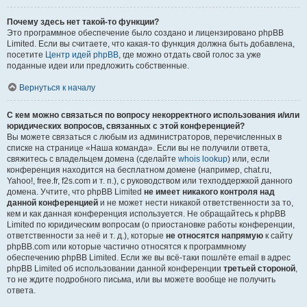
Почему здесь нет такой-то функции?
Это программное обеспечение было создано и лицензировано phpBB
Limited. Если вы считаете, что какая-то функция должна быть добавлена,
посетите
Центр идей phpBB
, где можно отдать свой голос за уже
поданные идеи или предложить собственные.
Вернуться к началу
С кем можно связаться по вопросу некорректного использования и/или
юридических вопросов, связанных с этой конференцией?
Вы можете связаться с любым из администраторов, перечисленных в
списке на странице «Наша команда». Если вы не получили ответа,
свяжитесь с владельцем домена (сделайте
whois lookup
) или, если
конференция находится на бесплатном домене (например, chat.ru,
Yahoo!, free.fr, f2s.com и т. п.), с руководством или техподдержкой данного
домена. Учтите, что phpBB Limited
не имеет никакого контроля над
данной конференцией
и не может нести никакой ответственности за то,
кем и как данная конференция используется. Не обращайтесь к phpBB
Limited по юридическим вопросам (о приостановке работы конференции,
ответственности за неё и т. д.), которые
не относятся напрямую
к сайту
phpBB.com или которые частично относятся к программному
обеспечению phpBB Limited. Если же вы всё-таки пошлёте email в адрес
phpBB Limited об использовании данной конференции
третьей стороной
,
то не ждите подробного письма, или вы можете вообще не получить
ответа.