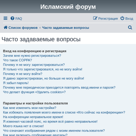
Исламский форум
FAQ
Регистрация
Вход
П
Список форумов
Часто задаваемые вопросы
о
Часто задаваемые вопросы
и
с
Вход на конференцию и регистрация
Зачем мне нужно регистрироваться?
к
Что такое COPPA?
Почему я не могу зарегистрироваться?
Я только что зарегистрировался, но не могу войти!
Почему я не могу войти?
Я давно зарегистрирован, но больше не могу войти!
Я забыл пароль!
Почему мне периодически приходится повторять ввод имени и пароля?
Что делает функция «Удалить cookies»?
Параметры и настройки пользователя
Как мне изменить мои настройки?
Как избежать появления моего имени в списке «Кто сейчас на конференции»?
На конференции неправильное время!
Я изменил часовой пояс, но время всё равно неправильное!
Моего языка нет в списке!
Что означают изображения рядом с моим именем пользователя?
Как мне включить отображение аватары?