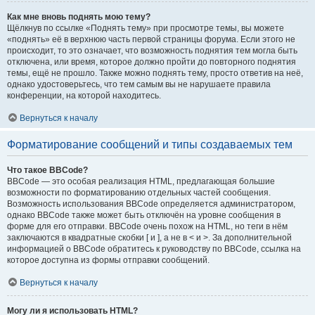
Как мне вновь поднять мою тему?
Щёлкнув по ссылке «Поднять тему» при просмотре темы, вы можете
«поднять» её в верхнюю часть первой страницы форума. Если этого не
происходит, то это означает, что возможность поднятия тем могла быть
отключена, или время, которое должно пройти до повторного поднятия
темы, ещё не прошло. Также можно поднять тему, просто ответив на неё,
однако удостоверьтесь, что тем самым вы не нарушаете правила
конференции, на которой находитесь.
Вернуться к началу
Форматирование сообщений и типы создаваемых тем
Что такое BBCode?
BBCode — это особая реализация HTML, предлагающая большие
возможности по форматированию отдельных частей сообщения.
Возможность использования BBCode определяется администратором,
однако BBCode также может быть отключён на уровне сообщения в
форме для его отправки. BBCode очень похож на HTML, но теги в нём
заключаются в квадратные скобки [ и ], а не в < и >. За дополнительной
информацией о BBCode обратитесь к руководству по BBCode, ссылка на
которое доступна из формы отправки сообщений.
Вернуться к началу
Могу ли я использовать HTML?