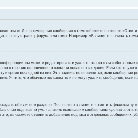
овая тема». Для размещения сообщения в теме щёлкните по кнопке «Ответит
ится внизу страниц форума или темы. Например: «Вы можете начинать темы»
конференции, вы можете редактировать и удалять только свои собственные 
ько в течение ограниченного времени после его создания. Если кто-то уже 
дату и время последней из них. Эта надпись не появляется, если сообщение 
ию. Учтите, что обычные пользователи не могут удалить сообщение, если на 
создать её в личном разделе. После этого вы можете отметить флажком пун
обавление подписи по умолчанию ко всем вашим сообщениям, сделав соотве
а это, вы сможете отменить добавление подписи в отдельных сообщениях, у