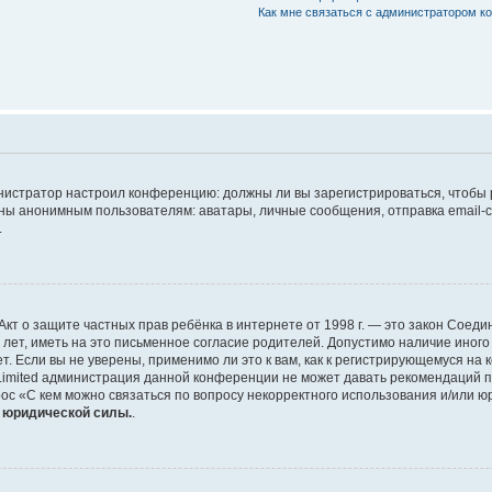
Как мне связаться с администратором 
дминистратор настроил конференцию: должны ли вы зарегистрироваться, чтобы
 анонимным пользователям: аватары, личные сообщения, отправка email-сооб
.
 или Акт о защите частных прав ребёнка в интернете от 1998 г. — это закон Со
т, иметь на это письменное согласие родителей. Допустимо наличие иного
 Если вы не уверены, применимо ли это к вам, как к регистрирующемуся на 
Limited администрация данной конференции не может давать рекомендаций 
ос «С кем можно связаться по вопросу некорректного использования и/или ю
т юридической силы.
.