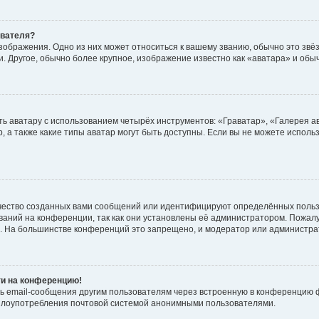
ователя?
зображения. Одно из них может относиться к вашему званию, обычно это звёзд
. Другое, обычно более крупное, изображение известно как «аватара» и обы
ь аватару с использованием четырёх инструментов: «Граватар», «Галерея а
, а также какие типы аватар могут быть доступны. Если вы не можете испол
чество созданных вами сообщений или идентифицируют определённых польз
аний на конференции, так как они установлены её администратором. Пожал
е. На большинстве конференций это запрещено, и модератор или администра
ти на конференцию!
ь email-сообщения другим пользователям через встроенную в конференцию ф
ь злоупотребления почтовой системой анонимными пользователями.