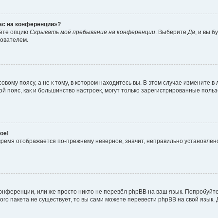
час на конференции»?
дёте опцию
Скрывать моё пребывание на конференции
. Выберите
Да
, и вы 
зователем.
вому поясу, а не к тому, в котором находитесь вы. В этом случае измените в 
овой пояс, как и большинство настроек, могут только зарегистрированные пол
ое!
о время отображается по-прежнему неверное, значит, неправильно установле
онференции, или же просто никто не перевёл phpBB на ваш язык. Попробуйт
вого пакета не существует, то вы сами можете перевести phpBB на свой язы