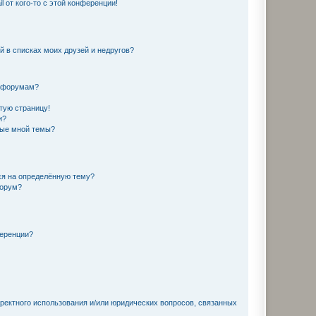
 от кого-то с этой конференции!
й в списках моих друзей и недругов?
и форумам?
стую страницу!
и?
ные мной темы?
ься на определённую тему?
форум?
ференции?
рректного использования и/или юридических вопросов, связанных