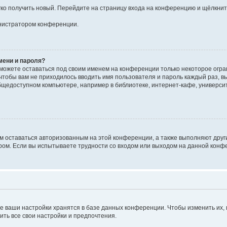
егко получить новый. Перейдите на страницу входа на конференцию и щёлкни
инистратором конференции.
мени и пароля?
сможете оставаться под своим именем на конференции только некоторое огран
 чтобы вам не приходилось вводить имя пользователя и пароль каждый раз, 
щедоступном компьютере, например в библиотеке, интернет-кафе, университе
ам оставаться авторизованным на этой конференции, а также выполняют друг
ом. Если вы испытываете трудности со входом или выходом на данной конфе
е ваши настройки хранятся в базе данных конференции. Чтобы изменить их,
ить все свои настройки и предпочтения.