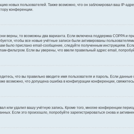
ию новых пользователей. Также возможно, что он заблокировал ваш IP-адре
атору конференции.
они верны, то возможны два варианта. Если включена поддержка COPPA и при 
уется, чтобы все новые учётные записи были активированы пользователями
ам было прислано email-сообщение, следуйте полученным инструкциям. Если
пам-фильтром. Если вы уверены, что ввели правильный адрес email, попробу
едитесь, что вы правильно вводите имя пользователя и пароль. Если данные
Также возможно, что допущена ошибка в конфигурации конференции, свяжитес
вал или удалил вашу учётную запись. Кроме того, многие конференции перио
ных. Если это произошло, попробуйте зарегистрироваться снова и активнее 